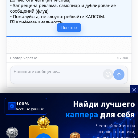
• Запрещена реклама, самопиар и дублирование
сообщений (флуд).
• Пожалуйста, не злоупотребляйте КАПСОМ.
4️⃣ Конфиденциальность
• Не публикуйте личные данные — свои или чужие
Понятно
(телефоны, адреса, документы).
5️⃣ Уместность контента
• Обсуждайте темы, соответствующие тематике чата.
• Запрещён шок-контент, материалы 18+ и призывы к
насилию.
Повтор через 4с
0 / 300
ℹ️ Модераторы и администраторы вправе удалять
сообщения и ограничивать доступ к чату при
нарушении правил.
×
Найди лучшего
100%
честные данные
каппера
для себя
ChelseaBluesRu
ФК Челси
Честный рейтинг на
Посетителям
Информация
основе статистики,
реальных
отзывов и