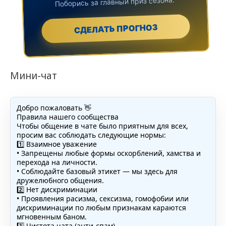
Поборись за главный приз сезона.
СДЕЛАТЬ ПРОГНОЗ
Мини-чат
Добро пожаловать 👋
Правила нашего сообщества
Чтобы общение в чате было приятным для всех,
просим вас соблюдать следующие нормы:
1️⃣ Взаимное уважение
• Запрещены любые формы оскорблений, хамства и
перехода на личности.
• Соблюдайте базовый этикет — мы здесь для
дружелюбного общения.
2️⃣ Нет дискриминации
• Проявления расизма, сексизма, гомофобии или
дискриминации по любым признакам караются
мгновенным баном.
3️⃣ Чистота чата (анти-спам)