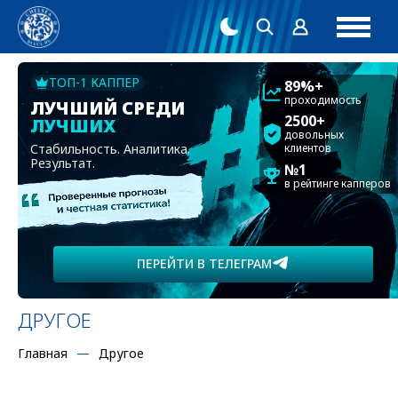
ТОП-1 КАППЕР
89%+
проходимость
ЛУЧШИЙ СРЕДИ
2500+
ЛУЧШИХ
довольных
Стабильность. Аналитика.
клиентов
Результат.
№1
в рейтинге капперов
ПЕРЕЙТИ В ТЕЛЕГРАМ
ДРУГОЕ
Главная
Другое
2024-11-29, 00:20