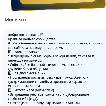
Мини-чат
Добро пожаловать 👋
Правила нашего сообщества
Чтобы общение в чате было приятным для всех, просим
вас соблюдать следующие нормы:
1️⃣ Взаимное уважение
• Запрещены любые формы оскорблений, хамства и
перехода на личности.
• Соблюдайте базовый этикет — мы здесь для
дружелюбного общения.
2️⃣ Нет дискриминации
• Проявления расизма, сексизма, гомофобии или
дискриминации по любым признакам караются
мгновенным баном.
3️⃣ Чистота чата (анти-спам)
• Запрещена реклама, самопиар и дублирование
сообщений (флуд).
• Пожалуйста, не злоупотребляйте КАПСОМ.