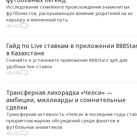
Исследование семейного происхождения знаменитых
футболистов, раскрывающее влияние родителей на их
карьеру и жизненный путь.
493
0
2024-10-10, 22:19
Гайд по Live ставкам в приложении 888Sta
в Казахстане
Скачайте и установите приложение 888Starz apk для
удобных live-ставок.
848
0
2024-10-10, 22:14
Трансферная лихорадка «Челси» —
амбиции, миллиарды и сомнительные
сделки
Трансферная активность «Челси» в последние годы стал
предметом жарких обсуждений среди фанатов и
футбольных аналитиков.
285
0