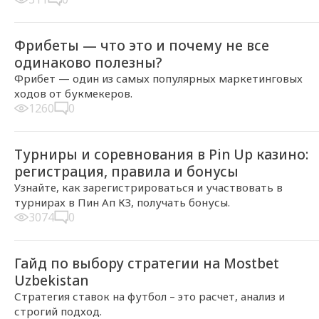
2024-11-26, 14:29
Фрибеты — что это и почему не все
одинаково полезны?
Фрибет — один из самых популярных маркетинговых
ходов от букмекеров.
1260
0
2024-11-19, 13:23
Турниры и соревнования в Pin Up казино:
регистрация, правила и бонусы
Узнайте, как зарегистрироваться и участвовать в
турнирах в Пин Ап КЗ, получать бонусы.
3074
0
2024-11-18, 23:25
Гайд по выбору стратегии на Mostbet
Uzbekistan
Стратегия ставок на футбол – это расчет, анализ и
строгий подход.