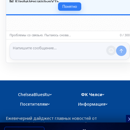
4️⃣ Конфиденциальность
• Не публикуйте личные данные — свои или чужие
Понятно
(телефоны, адреса, документы).
5️⃣ Уместность контента
• Обсуждайте темы, соответствующие тематике чата.
• Запрещён шок-контент, материалы 18+ и призывы к
насилию.
Проблемы со связью. Пытаюсь снова…
0 / 300
ℹ️ Модераторы и администраторы вправе удалять
сообщения и ограничивать доступ к чату при нарушении
правил.
ChelseaBluesRu
ФК Челси
Посетителям
Информация
Ежевечерний дайджест главных новостей от
редакции ChelseaBlues.ru — подписывайтесь!