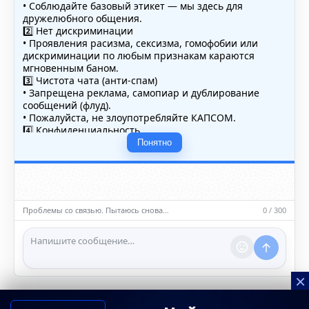
• Соблюдайте базовый этикет — мы здесь для
дружелюбного общения.
2️⃣ Нет дискриминации
• Проявления расизма, сексизма, гомофобии или
дискриминации по любым признакам караются
мгновенным баном.
3️⃣ Чистота чата (анти-спам)
• Запрещена реклама, самопиар и дублирование
сообщений (флуд).
• Пожалуйста, не злоупотребляйте КАПСОМ.
4️⃣ Конфиденциальность
• Не публикуйте личные данные — свои или чужие
Понятно
(телефоны, адреса, документы).
5️⃣ Уместность контента
• Обсуждайте темы, соответствующие тематике чата.
• Запрещён шок-контент, материалы 18+ и призывы к
насилию.
Проблемы со связью. Пытаюсь снова…
0 / 300
ℹ️ Модераторы и администраторы вправе удалять
сообщения и ограничивать доступ к чату при
нарушении правил.
×