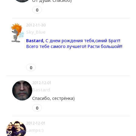
От души. Спасибо)
0
2012-11-30
Sky_Blue
Bastard,
С днем рождения тебя,синий Брат!!
Всего тебе самого лучшего!! Расти большой!!!
0
2012-12-01
Bastard
Спасибо, сестрёнка)
0
2012-12-01
Lamps:)