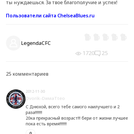
ты нуждаешься. За твое благополучие и успех!
Пользователи сайта ChelseaBlues.ru
РЕКЛАМА
РЕКЛАМА
РЕКЛАМА
LegendaCFC
1720
25
25 комментариев
2012-11-30
Dvorik-DимаTteo
С Днюхой, всего тебе самого наилучшего и 2
раза!!!!!!!!
20ка прекрасный возраст!!! бери от жизни лучшее
пока есть время!!!!!!!!
0