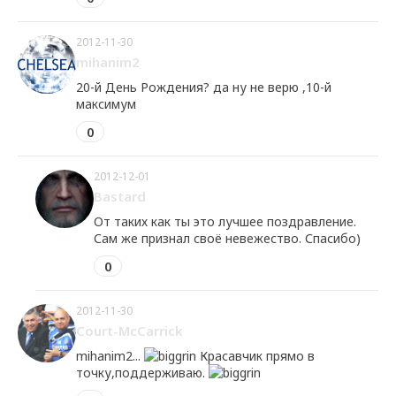
2012-11-30
mihanim2
20-й День Рождения? да ну не верю ,10-й
максимум
0
2012-12-01
Bastard
От таких как ты это лучшее поздравление.
Сам же признал своё невежество. Спасибо)
0
2012-11-30
Court-McCarrick
mihanim2...
Красавчик прямо в
точку,поддерживаю.