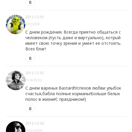
0
2012-12-01
Shrekk
С днем рождения. Всегда приятно общаться с
человеком (пусть даже и виртуально), котрый
имеет свою точку зрения и умеет ее отстоять.
Всех благ!
0
2012-12-01
Frankey
С днем варенья Bastard!Успехов любви улыбок
счастья,бабла полные корманы!Больше белых
полос в жизни!С праздником!)
0
2012-12-02
Vasagin