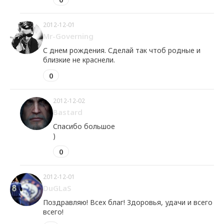
2012-12-01
Mr-Governing
С днем рождения. Сделай так чтоб родные и
близкие не краснели.
0
2012-12-02
Bastard
Спасибо большое
)
0
2012-12-01
DuGLaS
Поздравляю! Всех благ! Здоровья, удачи и всего
всего!