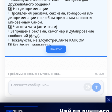
дружелюбного общения.
2️⃣ Нет дискриминации
• Проявления расизма, сексизма, гомофобии или
дискриминации по любым признакам караются
мгновенным баном.
3️⃣ Чистота чата (анти-спам)
• Запрещена реклама, самопиар и дублирование
сообщений (флуд).
• Пожалуйста, не злоупотребляйте КАПСОМ.
4️⃣ Конфиденциальность
• Не публикуйте личные данные — свои или чужие
Понятно
(телефоны, адреса, документы).
5️⃣ Уместность контента
• Обсуждайте темы, соответствующие тематике чата.
• Запрещён шок-контент, материалы 18+ и призывы к
насилию.
Проблемы со связью. Пытаюсь снова…
0 / 300
ℹ️ Модераторы и администраторы вправе удалять
сообщения и ограничивать доступ к чату при
нарушении правил.
×
Найди лучшего
100%