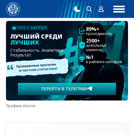
ТОП-1 КАППЕР
89%+
проходимость
ЛУЧШИЙ СРЕДИ
2500+
ЛУЧШИХ
довольных
Стабильность. Аналитика.
клиентов
Результат.
№1
в рейтинге капперов
ПЕРЕЙТИ В ТЕЛЕГРАМ
Профиль игрока