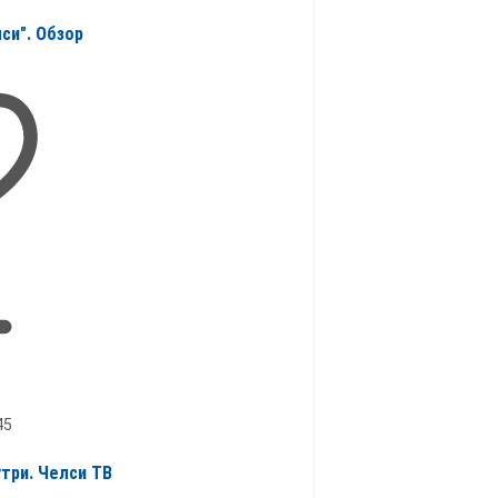
лси". Обзор
45
утри. Челси ТВ