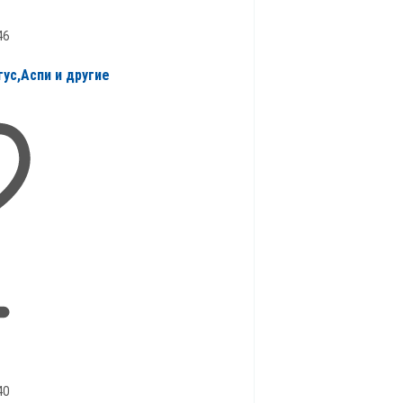
46
тус,Аспи и другие
40