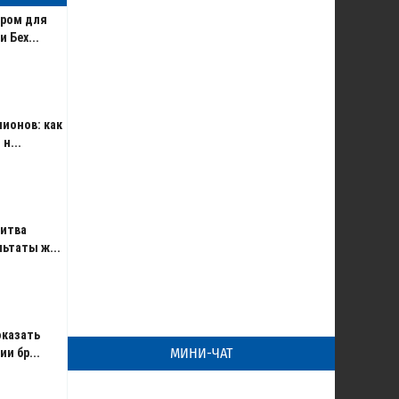
ером для
 Бех...
пионов: как
н...
битва
ьтаты ж...
оказать
МИНИ-ЧАТ
и бр...