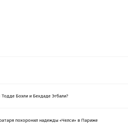
 Тодде Боэли и Бехдаде Эгбали?
вратаря похоронил надежды «Челси» в Париже