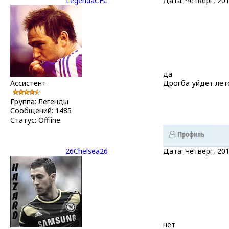
LegendaCFC
Дата: Четверг, 20
да
Ассистент
Дрогба уйдет лет
Группа: Легенды
Сообщений:
1485
Статус:
Offline
26Chelsea26
Дата: Четверг, 20
нет