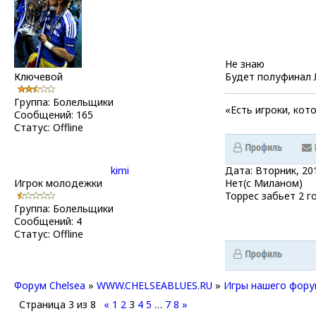
Не знаю
Ключевой
Будет полуфинал 
Группа: Болельщики
«Есть игроки, кот
Сообщений:
165
Статус:
Offline
kimi
Дата: Вторник, 20
Игрок молодежки
Нет(с Миланом)
Торрес забьет 2 г
Группа: Болельщики
Сообщений:
4
Статус:
Offline
Форум Chelsea
»
WWW.CHELSEABLUES.RU
»
Игры нашего фору
Страница
3
из
8
«
1
2
3
4
5
…
7
8
»