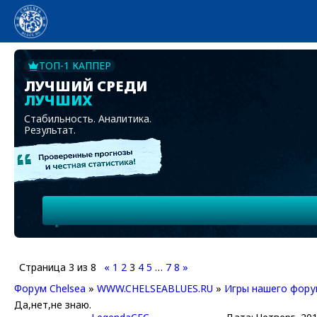
ТОП-1 КАППЕР
ЛУЧШИЙ СРЕДИ
ЛУЧШИХ
Стабильность. Аналитика.
Результат.
Страница
3
из
8
«
1
2
3
4
5
…
7
8
»
Форум Chelsea
»
WWW.CHELSEABLUES.RU
»
Игры нашего фору
Да,нет,не знаю.