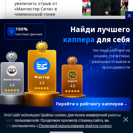
увеличить отрыв от
«Манчестер Сити» в
×
чемпионской гонке
Найди лучшего
100%
честные данные
каппера
для себя
ChelseaBluesRu
ФК Челси
Честный рейтинг на
Посетителям
Информация
основе статистики,
реальных
отзывов и
проходимости
Ежевечерний дайджест главных новостей от
редакции ChelseaBlues.ru — подписывайтесь!
Фактор
Never Alone
Gsport
4.9
4.8
4.6
Перейти к рейтингу капперов
→
«ChelseaBlues.ru © 2010-2026. При использовании
Этот сайт использует файлы cookies для более комфортной работы
материалов сайта, гиперссылка на Chelseablues.ru
пользователя. Продолжая просмотр страниц сайта, вы
обязательна». Для лиц старше 18 лет.
соглашаетесь с
Политикой использования файлов cookies
.