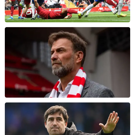
Фанаты «Ливерпуля» шокированы
неспособностью команды обыграть нынешний
«Челси»
Болельщики «Ливерпуля» освистали команду
после ничьей с «Челси»