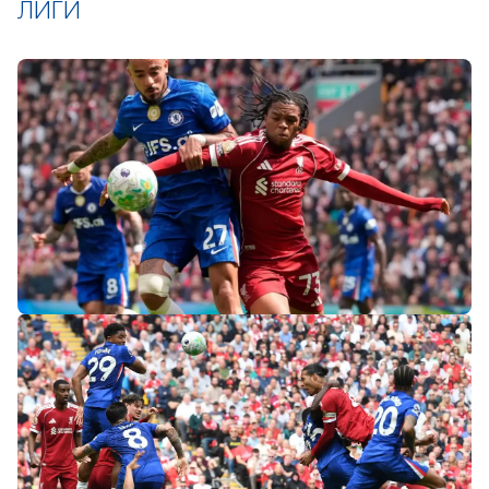
ЛИГИ
«Слот не тот человек»: болельщики
«Ливерпуля» и «Челси» разнесли тренеров
после ничьей на «Энфилде»