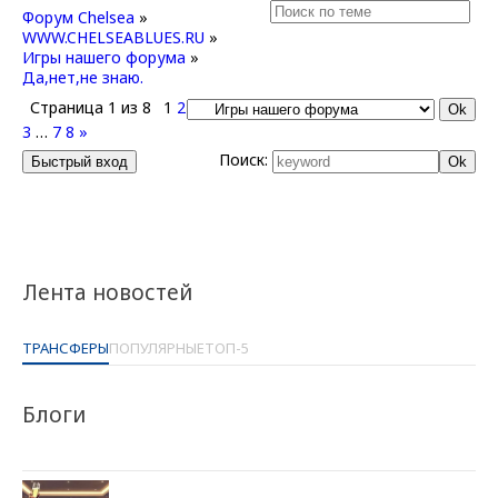
Форум Chelsea
»
WWW.CHELSEABLUES.RU
»
Игры нашего форума
»
Да,нет,не знаю.
Страница
1
из
8
1
2
3
…
7
8
»
Поиск:
Лента новостей
ТРАНСФЕРЫ
ПОПУЛЯРНЫЕ
ТОП-5
Блоги