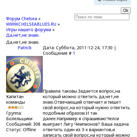
Форум Chelsea
»
WWW.CHELSEABLUES.RU
»
Игры нашего форума
»
Да,нет,не знаю.
Да,нет,не знаю.
Patrick
Дата: Суббота, 2011-12-24, 17:30 |
Сообщение #
1
Правила таковы.Задается вопрос,на
Капитан
который можно ответить да,нет,не
команды
знаю.Отвечающий отвечает и пишет
свой вопрос,на который нужно ответить
Группа:
подобным образом.И так
Болельщики
далее.Например я спрашиваю:Челси
Сообщений:
308
выиграет Лигу Чемпионов? Ваша задача
Статус:
Offline
ответить один из 3-х вариантов,и
записать свой вопрос,на который можно