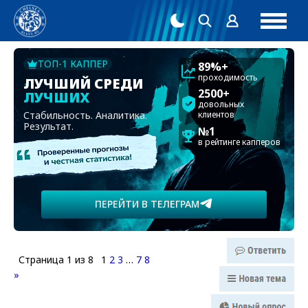
ТОП-1 КАППЕР
89%+
проходимость
ЛУЧШИЙ СРЕДИ
2500+
ЛУЧШИХ
довольных
Стабильность. Аналитика.
клиентов
Результат.
№1
в рейтинге капперов
ПЕРЕЙТИ В ТЕЛЕГРАМ
Страница
1
из
8
1
2
3
…
7
8
»