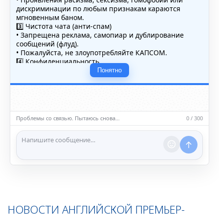
дискриминации по любым признакам караются
мгновенным баном.
3️⃣ Чистота чата (анти-спам)
• Запрещена реклама, самопиар и дублирование
сообщений (флуд).
• Пожалуйста, не злоупотребляйте КАПСОМ.
4️⃣ Конфиденциальность
• Не публикуйте личные данные — свои или чужие
Понятно
(телефоны, адреса, документы).
5️⃣ Уместность контента
• Обсуждайте темы, соответствующие тематике чата.
• Запрещён шок-контент, материалы 18+ и призывы к
насилию.
Проблемы со связью. Пытаюсь снова…
0 / 300
ℹ️ Модераторы и администраторы вправе удалять
сообщения и ограничивать доступ к чату при
нарушении правил.
НОВОСТИ АНГЛИЙСКОЙ ПРЕМЬЕР-