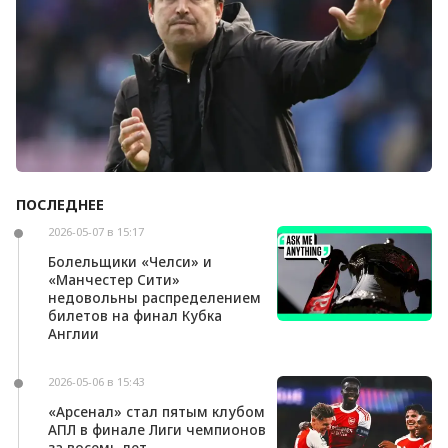
ПОСЛЕДНЕЕ
Андони Ираола может возглавить «Кристал
Пэлас»
2026-05-07 в 15:17
Болельщики «Челси» и
«Манчестер Сити»
недовольны распределением
билетов на финал Кубка
Англии
2026-05-06 в 15:43
«Арсенал» стал пятым клубом
АПЛ в финале Лиги чемпионов
за восемь лет