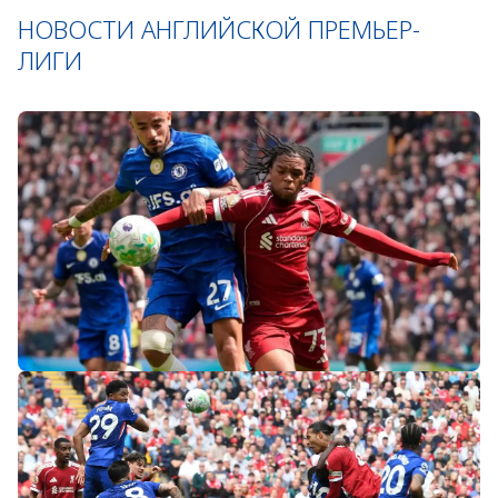
НОВОСТИ АНГЛИЙСКОЙ ПРЕМЬЕР-
ЛИГИ
«Слот не тот человек»: болельщики
«Ливерпуля» и «Челси» разнесли тренеров
после ничьей на «Энфилде»