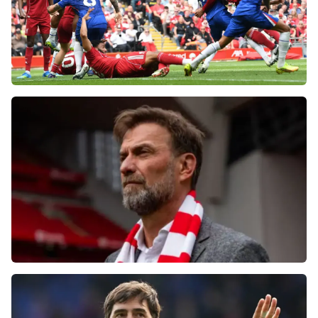
Фанаты «Ливерпуля» шокированы
неспособностью команды обыграть нынешний
«Челси»
Болельщики «Ливерпуля» освистали команду
после ничьей с «Челси»