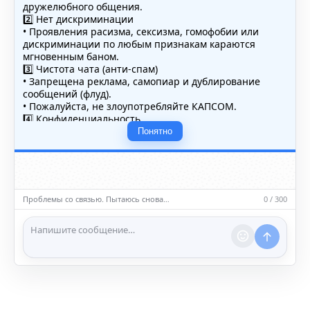
дружелюбного общения.
2️⃣ Нет дискриминации
• Проявления расизма, сексизма, гомофобии или
дискриминации по любым признакам караются
мгновенным баном.
3️⃣ Чистота чата (анти-спам)
• Запрещена реклама, самопиар и дублирование
сообщений (флуд).
• Пожалуйста, не злоупотребляйте КАПСОМ.
4️⃣ Конфиденциальность
• Не публикуйте личные данные — свои или чужие
Понятно
(телефоны, адреса, документы).
5️⃣ Уместность контента
• Обсуждайте темы, соответствующие тематике чата.
• Запрещён шок-контент, материалы 18+ и призывы к
насилию.
Проблемы со связью. Пытаюсь снова…
0 / 300
ℹ️ Модераторы и администраторы вправе удалять
сообщения и ограничивать доступ к чату при
нарушении правил.