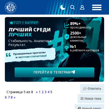
ТОП-1 КАППЕР
89%+
проходимость
ЛУЧШИЙ СРЕДИ
2500+
ЛУЧШИХ
довольных
Стабильность. Аналитика.
клиентов
Результат.
№1
в рейтинге капперов
ПЕРЕЙТИ В ТЕЛЕГРАМ
Страница
5
из
8
«
1
2
3
4
5
6
7
8
»