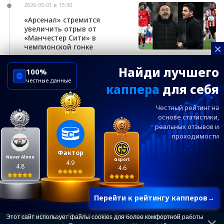
2026-05-01 в 15:30
«Арсенал» стремится
увеличить отрыв от
«Манчестер Сити» в
×
чемпионской гонке
Найди лучшего
100%
честные данные
каппера
для себя
ChelseaBluesRu
ФК Челси
Честный рейтинг на
Посетителям
Информация
основе статистики,
реальных
отзывов и
проходимости
Ежевечерний дайджест главных новостей от
редакции ChelseaBlues.ru — подписывайтесь!
Фактор
Never Alone
Gsport
4.9
4.8
4.6
Перейти к рейтингу капперов
→
«ChelseaBlues.ru © 2010-2026. При использовании
Этот сайт использует файлы cookies для более комфортной работы