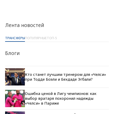
Лента новостей
ТРАНСФЕРЫ
ПОПУЛЯРНЫЕ
ТОП-5
Блоги
Кто станет лучшим тренером для «Челси»
при Тодде Боэли и Бехдаде Эгбали?
Ошибка ценой в Лигу чемпионов: как
выбор вратаря похоронил надежды
«Челси» в Париже