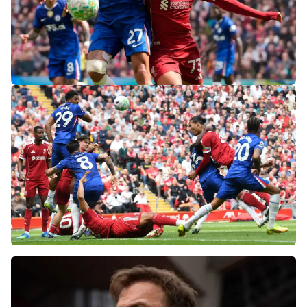
«Слот не тот человек»: болельщики
«Ливерпуля» и «Челси» разнесли тренеров
после ничьей на «Энфилде»
Фанаты «Ливерпуля» шокированы
неспособностью команды обыграть нынешний
«Челси»