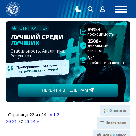
ТОП-1 КАППЕР
89%+
проходимость
ЛУЧШИЙ СРЕДИ
2500+
ЛУЧШИХ
довольных
Стабильность. Аналитика.
клиентов
Результат.
№1
в рейтинге капперов
ПЕРЕЙТИ В ТЕЛЕГРАМ
Страница
22
из
24
«
1
2
…
20
21
22
23
24
»