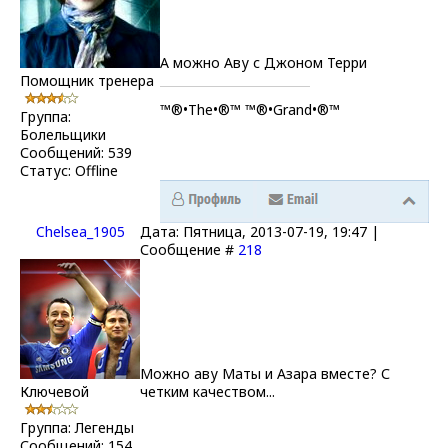
А можно Аву с Джоном Терри
Помощник тренера
™®•The•®™ ™®•Grand•®™
Группа:
Болельщики
Сообщений:
539
Статус:
Offline
Chelsea_1905
Дата: Пятница, 2013-07-19, 19:47 |
Сообщение #
218
Можно аву Маты и Азара вместе? С
Ключевой
четким качеством...
Группа: Легенды
Сообщений:
154