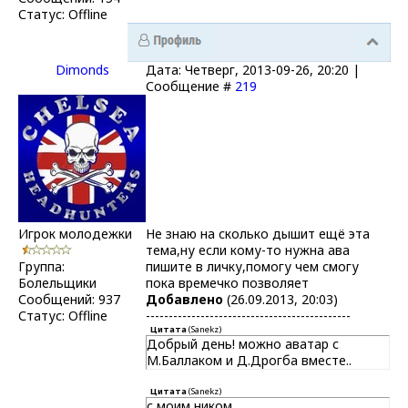
Статус:
Offline
Dimonds
Дата: Четверг, 2013-09-26, 20:20 |
Сообщение #
219
Игрок молодежки
Не знаю на сколько дышит ещё эта
тема,ну если кому-то нужна ава
Группа:
пишите в личку,помогу чем смогу
Болельщики
пока времечко позволяет
Сообщений:
937
Добавлено
(26.09.2013, 20:03)
Статус:
Offline
---------------------------------------------
Цитата
(
Sanekz
)
Добрый день! можно аватар с
М.Баллаком и Д.Дрогба вместе..
Цитата
(
Sanekz
)
с моим ником