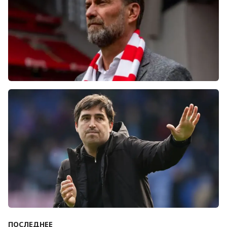
Болельщики «Ливерпуля» освистали команду
после ничьей с «Челси»
ПОСЛЕДНЕЕ
Андони Ираола может возглавить «Кристал