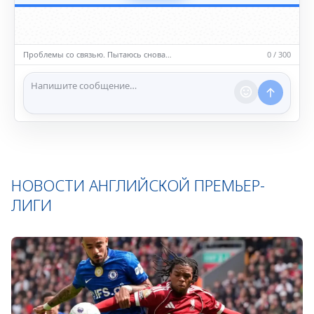
5️⃣ Уместность контента
• Обсуждайте темы, соответствующие тематике чата.
• Запрещён шок-контент, материалы 18+ и призывы к
насилию.
Проблемы со связью. Пытаюсь снова…
0 / 300
ℹ️ Модераторы и администраторы вправе удалять
сообщения и ограничивать доступ к чату при
нарушении правил.
НОВОСТИ АНГЛИЙСКОЙ ПРЕМЬЕР-
ЛИГИ