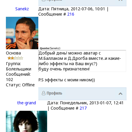
Sanekz
Дата: Пятница, 2012-07-06, 10:01 |
Сообщение #
216
Quote
(
Sanekz
)
Основа
Добрый день! можно аватар с
М.Баллаком и Д.Дрогба вместе..и какие-
Группа:
либо эффекты на Ваш вкус?)
Болельщики
буду очень признателен!
Сообщений:
102
P.S эффекты с моим ником))
Статус:
Offline
the-grand
Дата: Понедельник, 2013-01-07, 12:41
| Сообщение #
217