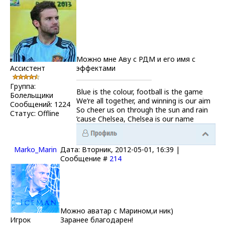
Можно мне Аву с РДМ и его имя с
Ассистент
эффектами
Группа:
Blue is the colour, football is the game
Болельщики
We’re all together, and winning is our aim
Сообщений:
1224
So cheer us on through the sun and rain
Статус:
Offline
’cause Chelsea, Chelsea is our name
Marko_Marin
Дата: Вторник, 2012-05-01, 16:39 |
Сообщение #
214
Можно аватар с Марином,и ник)
Игрок
Заранее благодарен!