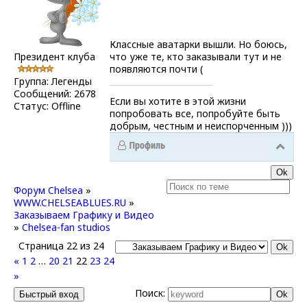
Классные аватарки вышли. Но боюсь,
Президент клуба
что уже те, кто заказывали тут и не
появляются почти (
Группа: Легенды
Сообщений:
2678
Если вы хотите в этой жизни
Статус:
Offline
попробовать все, попробуйте быть
добрым, честным и неиспорченным )))
Форум Chelsea
»
WWW.CHELSEABLUES.RU
»
Заказываем Графику и Видео
»
Chelsea-fan studios
Страница
22
из
24
«
1
2
…
20
21
22
23
24
»
Поиск: