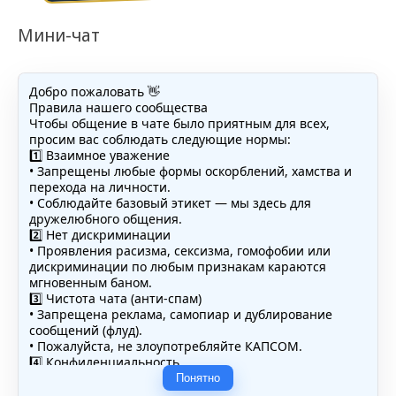
Мини-чат
Добро пожаловать 👋
Правила нашего сообщества
Чтобы общение в чате было приятным для всех,
просим вас соблюдать следующие нормы:
1️⃣ Взаимное уважение
• Запрещены любые формы оскорблений, хамства и
перехода на личности.
• Соблюдайте базовый этикет — мы здесь для
дружелюбного общения.
2️⃣ Нет дискриминации
• Проявления расизма, сексизма, гомофобии или
дискриминации по любым признакам караются
мгновенным баном.
3️⃣ Чистота чата (анти-спам)
• Запрещена реклама, самопиар и дублирование
сообщений (флуд).
• Пожалуйста, не злоупотребляйте КАПСОМ.
4️⃣ Конфиденциальность
• Не публикуйте личные данные — свои или чужие
Понятно
(телефоны, адреса, документы).