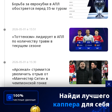
Борьба за еврокубки в АПЛ
обостряется перед 35-м туром
2026-05-01 в 15:51
«Тоттенхэм» лидирует в АПЛ
по количеству травм в
текущем сезоне
2026-05-01 в 15:30
«Арсенал» стремится
увеличить отрыв от
«Манчестер Сити» в
×
чемпионской гонке
Найди лучшего
100%
честные данные
каппера
для себя
ChelseaBluesRu
ФК Челси