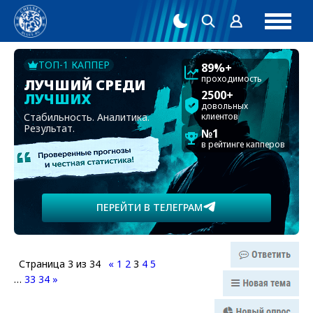
ТОП-1 КАППЕР
89%+
проходимость
ЛУЧШИЙ СРЕДИ
2500+
ЛУЧШИХ
довольных
Стабильность. Аналитика.
клиентов
Результат.
№1
в рейтинге капперов
ПЕРЕЙТИ В ТЕЛЕГРАМ
Страница
3
из
34
«
1
2
3
4
5
…
33
34
»