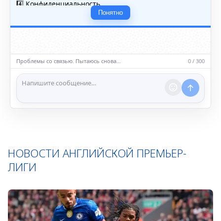
4️⃣ Конфиденциальность
• Не публикуйте личные данные — свои или чужие
Понятно
(телефоны, адреса, документы).
5️⃣ Уместность контента
• Обсуждайте темы, соответствующие тематике чата.
• Запрещён шок-контент, материалы 18+ и призывы к
насилию.
Проблемы со связью. Пытаюсь снова…
0 / 300
ℹ️ Модераторы и администраторы вправе удалять
сообщения и ограничивать доступ к чату при
нарушении правил.
НОВОСТИ АНГЛИЙСКОЙ ПРЕМЬЕР-
ЛИГИ