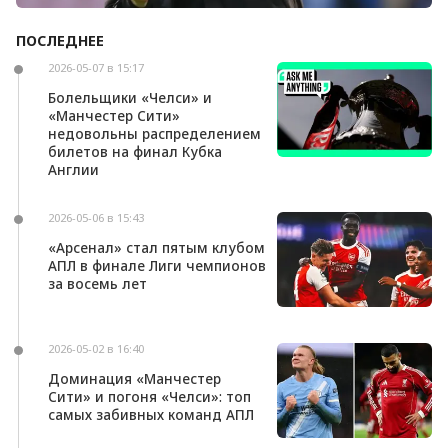
ПОСЛЕДНЕЕ
Андони Ираола может возглавить «Кристал
Пэлас»
2026-05-07 в 15:17
Болельщики «Челси» и
«Манчестер Сити»
недовольны распределением
билетов на финал Кубка
Англии
2026-05-06 в 15:43
«Арсенал» стал пятым клубом
АПЛ в финале Лиги чемпионов
за восемь лет
2026-05-02 в 16:40
Доминация «Манчестер
Сити» и погоня «Челси»: топ
самых забивных команд АПЛ