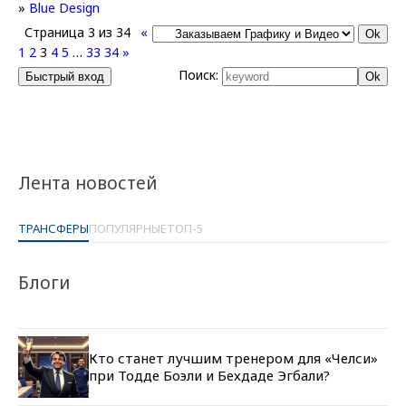
»
Blue Design
Страница
3
из
34
«
1
2
3
4
5
…
33
34
»
Поиск:
Лента новостей
ТРАНСФЕРЫ
ПОПУЛЯРНЫЕ
ТОП-5
Блоги
Кто станет лучшим тренером для «Челси»
при Тодде Боэли и Бехдаде Эгбали?