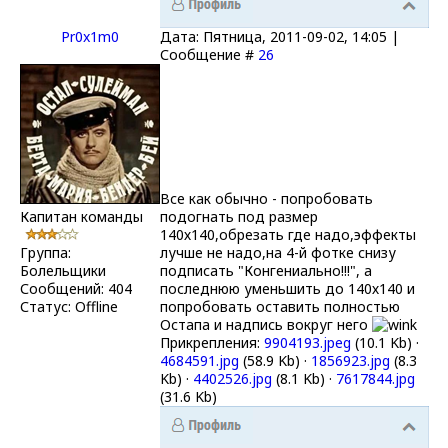
Pr0x1m0
Дата: Пятница, 2011-09-02, 14:05 |
Сообщение #
26
Все как обычно - попробовать
Капитан команды
подогнать под размер
140х140,обрезать где надо,эффекты
Группа:
лучше не надо,на 4-й фотке снизу
Болельщики
подписать "Конгениально!!!", а
Сообщений:
404
последнюю уменьшить до 140х140 и
Статус:
Offline
попробовать оставить полностью
Остапа и надпись вокруг него
Прикрепления:
9904193.jpeg
(10.1 Kb)
·
4684591.jpg
(58.9 Kb)
·
1856923.jpg
(8.3
Kb)
·
4402526.jpg
(8.1 Kb)
·
7617844.jpg
(31.6 Kb)