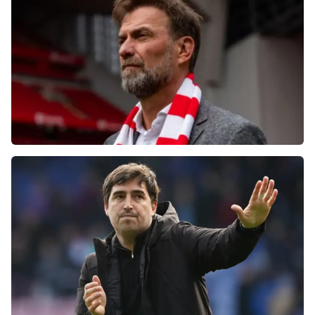
неспособностью команды обыграть нынешний
«Челси»
Болельщики «Ливерпуля» освистали команду
после ничьей с «Челси»