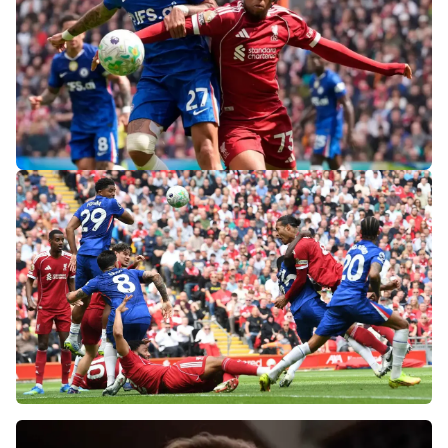
«Слот не тот человек»: болельщики
«Ливерпуля» и «Челси» разнесли тренеров
после ничьей на «Энфилде»
Фанаты «Ливерпуля» шокированы