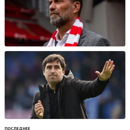
Болельщики «Ливерпуля» освистали команду
после ничьей с «Челси»
ПОСЛЕДНЕЕ
Андони Ираола может возглавить «Кристал