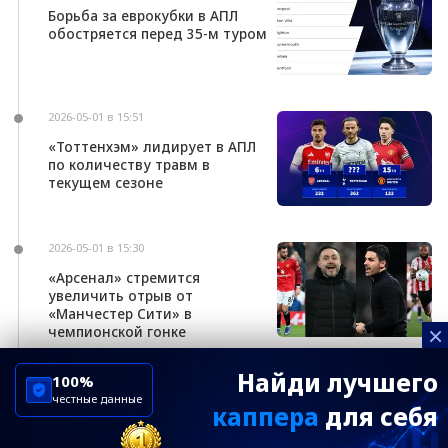
Борьба за еврокубки в АПЛ
обостряется перед 35-м туром
2026-05-01 в 15:51
«Тоттенхэм» лидирует в АПЛ
по количеству травм в
текущем сезоне
2026-05-01 в 15:30
«Арсенал» стремится
увеличить отрыв от
«Манчестер Сити» в
×
чемпионской гонке
Найди лучшего
100%
честные данные
каппера
для себя
ChelseaBluesRu
ФК Челси