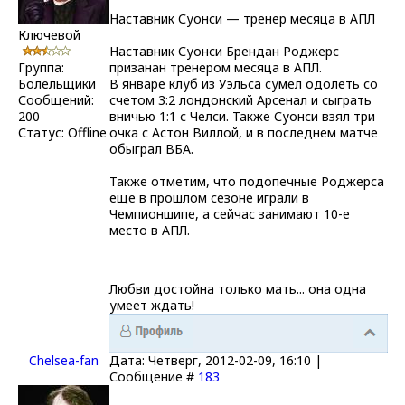
Наставник Суонси — тренер месяца в АПЛ
Ключевой
Наставник Суонси Брендан Роджерс
Группа:
призанан тренером месяца в АПЛ.
Болельщики
В январе клуб из Уэльса сумел одолеть со
Сообщений:
счетом 3:2 лондонский Арсенал и сыграть
200
вничью 1:1 с Челси. Также Суонси взял три
Статус:
Offline
очка с Астон Виллой, и в последнем матче
обыграл ВБА.
Также отметим, что подопечные Роджерса
еще в прошлом сезоне играли в
Чемпионшипе, а сейчас занимают 10-е
место в АПЛ.
Любви достойна только мать... она одна
умеет ждать!
Chelsea-fаn
Дата: Четверг, 2012-02-09, 16:10 |
Сообщение #
183