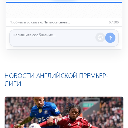
5️⃣ Уместность контента
• Обсуждайте темы, соответствующие тематике чата.
• Запрещён шок-контент, материалы 18+ и призывы к
насилию.
Проблемы со связью. Пытаюсь снова…
0 / 300
ℹ️ Модераторы и администраторы вправе удалять
сообщения и ограничивать доступ к чату при
нарушении правил.
НОВОСТИ АНГЛИЙСКОЙ ПРЕМЬЕР-
ЛИГИ