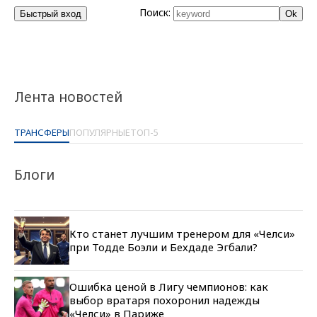
Поиск:
Лента новостей
ТРАНСФЕРЫ
ПОПУЛЯРНЫЕ
ТОП-5
Блоги
Кто станет лучшим тренером для «Челси»
при Тодде Боэли и Бехдаде Эгбали?
Ошибка ценой в Лигу чемпионов: как
выбор вратаря похоронил надежды
«Челси» в Париже