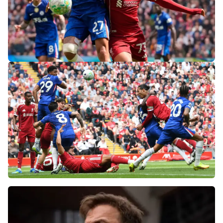
«Слот не тот человек»: болельщики
«Ливерпуля» и «Челси» разнесли тренеров
после ничьей на «Энфилде»
Фанаты «Ливерпуля» шокированы
неспособностью команды обыграть нынешний
«Челси»