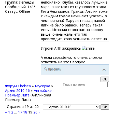
Группа: Легенды
непонятно. Клубы, казалось лучший в
Сообщений:
1485
мире, вылетают из группового этапа
Статус:
Offline
Лиги Чемпионов. Гранды Англии тоже
с каждым годом начинают угасать, в
чем причина? Пару лет назад нашей
лиги не было равной, теперь такая
есть... Испания стала нас на голову
выше, очень жаль что так
происходит, хочу услышать ответ на
этот вопрос, ПОЧЕМУ?
Игроки АПЛ зажрались
А если серььёзно,то очень сложно
ответить на этот вопрос....
Форум Chelsea
»
Мусорка
»
Архив 2010-16
»
Английская
Премьер-Лига
(Английская
Премьер-Лига)
Страница
19
из
20
«
1
2
…
17
18
19
20
»