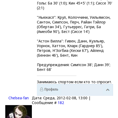
Голы: Ба 30' (1:0); Кин 45+5' (1:1); Сиссе 70'
(2:1)
"Ньюкасл": Крул, Колоччини, Уильямсон,
Сантон, Симпсон, Перч, Райан Тэйлор
(Обертан 34'), Гутьеррес, Гатри, Ба
(Амеоби 90'), Бест (Сиссе 14')
"Астон Вилла": Гивен, Данн, Куэльяр,
Уорнок, Хаттон, Кларк (Гарднер 85'),
Петров, Н'Зогбиа (Хески 67'), Айленд
(Беннэн 46'), Бент, Кин
Предупреждения: Симпсон 38'; Данн 39';
Бент 68'
Занимаюсь спортом если кто то спросит.
Chelsea-fаn
Дата: Среда, 2012-02-08, 13:00 |
Сообщение #
182