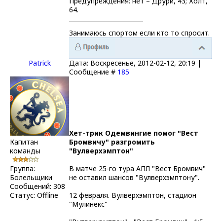
Предупреждения: нет – Друри, 43; Холт,
64.
Занимаюсь спортом если кто то спросит.
Patrick
Дата: Воскресенье, 2012-02-12, 20:19 |
Сообщение #
185
Хет-трик Одемвингие помог "Вест
Капитан
Бромвичу" разгромить
команды
"Вулверхэмптон"
Группа:
В матче 25-го тура АПЛ "Вест Бромвич"
Болельщики
не оставил шансов "Вулверхэмптону".
Сообщений:
308
Статус:
Offline
12 февраля. Вулверхэмптон, стадион
"Мулинекс"