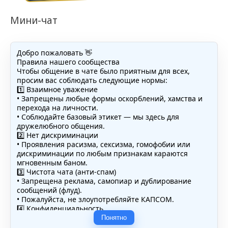
Мини-чат
Добро пожаловать 👋
Правила нашего сообщества
Чтобы общение в чате было приятным для всех,
просим вас соблюдать следующие нормы:
1️⃣ Взаимное уважение
• Запрещены любые формы оскорблений, хамства и
перехода на личности.
• Соблюдайте базовый этикет — мы здесь для
дружелюбного общения.
2️⃣ Нет дискриминации
• Проявления расизма, сексизма, гомофобии или
дискриминации по любым признакам караются
мгновенным баном.
3️⃣ Чистота чата (анти-спам)
• Запрещена реклама, самопиар и дублирование
сообщений (флуд).
• Пожалуйста, не злоупотребляйте КАПСОМ.
4️⃣ Конфиденциальность
• Не публикуйте личные данные — свои или чужие
Понятно
(телефоны, адреса, документы).