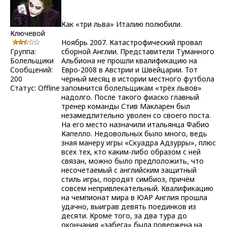
Как «три льва» Италию полюбили.
Ключевой
Ноябрь 2007. Катастрофический провал
Группа:
сборной Англии. Представители Туманного
Болельщики
Альбиона не прошли квалификацию на
Сообщений:
Евро-2008 в Австрии и Швейцарии. Тот
200
чёрный месяц в истории местного футбола
Статус:
Offline
запомнится болельщикам «трёх львов»
надолго. После такого фиаско главный
тренер команды Стив Макларен был
незамедлительно уволен со своего поста.
На его место назначили итальянца Фабио
Капелло. Недовольных было много, ведь
зная манеру игры «Скуадра Адзурры», плюс
всех тех, кто каким-либо образом с ней
связан, можно было предположить, что
несочетаемый с английским защитный
стиль игры, породят симбиоз, причём
совсем непривлекательный. Квалификацию
на чемпионат мира в ЮАР Англия прошла
удачно, выиграв девять поединков из
десяти. Кроме того, за два тура до
окончания «забега» была повержена на