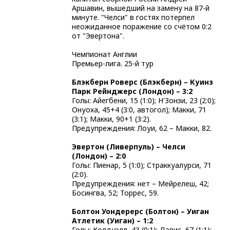
Аршавин, вышедший на замену на 87-й
минуте. "Челси" в гостях потерпел
неожиданное поражение со счётом 0:2
от "Эвертона".
Чемпионат Англии
Премьер-лига. 25-й тур
Блэкберн Роверс (Блэкберн) – Куинз
Парк Рейнджерс (Лондон) – 3:2
Голы: Айегбени, 15 (1:0); Н'Зонзи, 23 (2:0);
Онуоха, 45+4 (3:0, автогол); Макки, 71
(3:1); Макки, 90+1 (3:2).
Предупреждения: Лоуи, 62 – Макки, 82.
Эвертон (Ливерпуль) – Челси
(Лондон) – 2:0
Голы: Пиенар, 5 (1:0); Страккуалурси, 71
(2:0).
Предупреждения: нет – Мейрелеш, 42;
Босингва, 52; Торрес, 59.
Болтон Уондерерс (Болтон) – Уиган
Атлетик (Уиган) – 1:2
Голы: Колдуэлл, 43 (0:1); Дэвис, 67 (1:1);