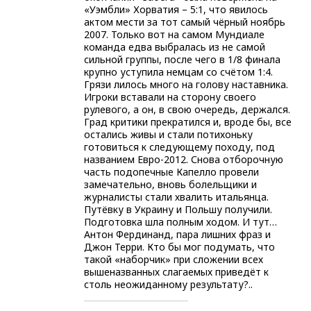
«Уэмбли» Хорватия – 5:1, что явилось
актом мести за тот самый чёрный ноябрь
2007. Только вот на самом Мундиале
команда едва выбралась из не самой
сильной группы, после чего в 1/8 финала
крупно уступила немцам со счётом 1:4.
Грязи лилось много на голову наставника.
Игроки вставали на сторону своего
рулевого, а он, в свою очередь, держался.
Град критики прекратился и, вроде бы, все
остались живы и стали потихоньку
готовиться к следующему походу, под
названием Евро-2012. Снова отборочную
часть подопечные Капелло провели
замечательно, вновь болельщики и
журналисты стали хвалить итальянца.
Путёвку в Украину и Польшу получили.
Подготовка шла полным ходом. И тут…
Антон Фердинанд, пара лишних фраз и
Джон Терри. Кто бы мог подумать, что
такой «наборчик» при сложении всех
вышеназванных слагаемых приведёт к
столь неожиданному результату?..