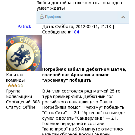
Любви достойна только мать... она одна
умеет ждать!
Patrick
Дата: Суббота, 2012-02-11, 21:18 |
Сообщение #
184
Погребняк забил в дебютном матче,
Капитан
голевой пас Аршавина помог
команды
"Арсеналу" победить
Группа:
В Англии состоялся ряд матчей 25-го
Болельщики
тура премьер-лиги. Дебютный гол
Сообщений:
308
российского нападающего Павла
Статус:
Offline
Погребняка помог "Фулхэму" победить
"Сток Сити" — 2:1. "Арсенал" на выезде
сумел одолеть "Сандерленд" — 2:1.
Голевой передачей в составе
"канониров" на 90-й минуте отметился
капитан сборной России Андрей