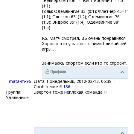
"Вулверхэмптон" - "Вест Бромвич" - 1:5
(1:1)
Голы: Одемвингие 33' (0:1); Флетчер 45+1'
(1:1); Ольссон 63' (1:2); Одемвингие 76'
(1:3); Эндрюс 85' (1:4); Одемвингие 88'
(1:5)
P.S. Матч смотрел, ВБ очень понравился.
Хорошо что у нас нет с ними ближайшей
игры...
Занимаюсь спортом если кто то спросит.
mata-m-96
Дата: Понедельник, 2012-02-13, 06:38 |
Сообщение #
186
Группа:
Эвертон тоже неплохая команда !!!!
Удаленные