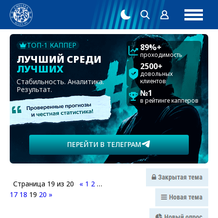
ТОП-1 КАППЕР
89%+
проходимость
ЛУЧШИЙ СРЕДИ
2500+
ЛУЧШИХ
довольных
Стабильность. Аналитика.
клиентов
Результат.
№1
в рейтинге капперов
ПЕРЕЙТИ В ТЕЛЕГРАМ
Страница
19
из
20
«
1
2
…
17
18
19
20
»