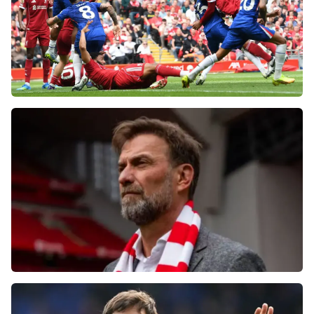
Фанаты «Ливерпуля» шокированы
неспособностью команды обыграть нынешний
«Челси»
Болельщики «Ливерпуля» освистали команду
после ничьей с «Челси»