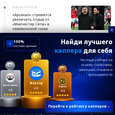
2026-05-01 в 15:30
«Арсенал» стремится
увеличить отрыв от
«Манчестер Сити» в
×
чемпионской гонке
Найди лучшего
100%
честные данные
каппера
для себя
ChelseaBluesRu
ФК Челси
Честный рейтинг на
Посетителям
Информация
основе статистики,
реальных
отзывов и
проходимости
Ежевечерний дайджест главных новостей от
редакции ChelseaBlues.ru — подписывайтесь!
Фактор
Never Alone
Gsport
4.9
4.8
4.6
Перейти к рейтингу капперов
→