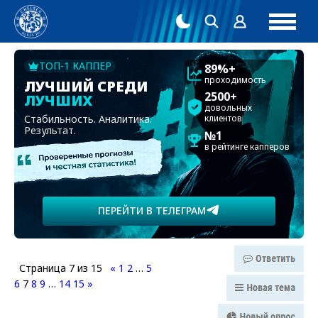
ТОП-1 КАППЕР
89%+
проходимость
ЛУЧШИЙ СРЕДИ
2500+
ЛУЧШИХ
довольных
Стабильность. Аналитика.
клиентов
Результат.
№1
в рейтинге капперов
ПЕРЕЙТИ В ТЕЛЕГРАМ
Страница
7
из
15
«
1
2
…
5
6
7
8
9
…
14
15
»