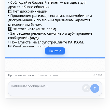
• Соблюдайте базовый этикет — мы здесь для
дружелюбного общения.
2️⃣ Нет дискриминации
• Проявления расизма, сексизма, гомофобии или
дискриминации по любым признакам караются
мгновенным баном.
3️⃣ Чистота чата (анти-спам)
• Запрещена реклама, самопиар и дублирование
сообщений (флуд).
• Пожалуйста, не злоупотребляйте КАПСОМ.
4️⃣ Конфиденциальность
• Не публикуйте личные данные — свои или чужие
Понятно
(телефоны, адреса, документы).
5️⃣ Уместность контента
• Обсуждайте темы, соответствующие тематике чата.
• Запрещён шок-контент, материалы 18+ и призывы к
насилию.
Проблемы со связью. Пытаюсь снова…
0 / 300
ℹ️ Модераторы и администраторы вправе удалять
сообщения и ограничивать доступ к чату при
нарушении правил.