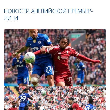
НОВОСТИ АНГЛИЙСКОЙ ПРЕМЬЕР-
ЛИГИ
«Слот не тот человек»: болельщики
«Ливерпуля» и «Челси» разнесли тренеров
после ничьей на «Энфилде»