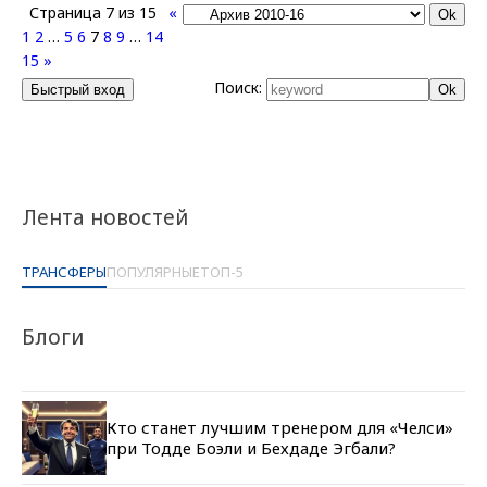
Страница
7
из
15
«
1
2
…
5
6
7
8
9
…
14
15
»
Поиск:
Лента новостей
ТРАНСФЕРЫ
ПОПУЛЯРНЫЕ
ТОП-5
Блоги
Кто станет лучшим тренером для «Челси»
при Тодде Боэли и Бехдаде Эгбали?