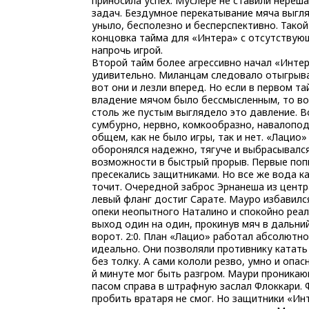
приносила успех. Муслере не ставили нереш
задач. Бездумное перекатывание мяча выгл
уныло, бесполезно и бесперспективно. Такой
концовка тайма для «Интера» с отсутствую
напрочь игрой.
Второй тайм более агрессивно начал «Интер
удивительно. Миланцам следовало отыгрыва
вот они и лезли вперед. Но если в первом та
владение мячом было бессмысленным, то в
столь же пустым выглядело это давление. В
сумбурно, нервно, комкообразно, навалопод
общем, как не было игры, так и нет. «Лацио»
оборонялся надежно, тягуче и выбрасывалс
возможности в быстрый прорыв. Первые поп
пресекались защитниками. Но все же вода к
точит. Очередной заброс Эрнанеша из центр
левый фланг достиг Сарате. Мауро избавилс
опеки неопытного Наталино и спокойно реа
выход один на один, прокинув мяч в дальни
ворот. 2:0. План «Лацио» работал абсолютно
идеально. Они позволяли противнику катать
без толку. А сами кололи резво, умно и опасн
й минуте мог быть разгром. Маури проника
пасом справа в штрафную заслал Флоккари.
пробить вратаря не смог. Но защитники «Ин