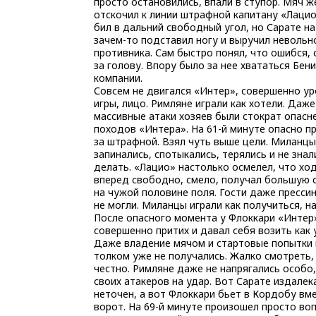
просто остановились, впали в ступор. Мяч ж
отскочил к линии штрафной капитану «Лацио
бил в дальний свободный угол, но Сарате на
зачем-то подставил ногу и выручил невольн
противника. Сам быстро понял, что ошибся, 
за голову. Впору было за нее хвататься Бени
компании.
Совсем не двигался «Интер», совершенно ур
игры, лицо. Римляне играли как хотели. Даж
массивные атаки хозяев были стократ опасн
походов «Интера». На 61-й минуте опасно пр
за штрафной. Взял чуть выше цели. Миланцы
запинались, спотыкались, терялись и не знал
делать. «Лацио» настолько осмелел, что хо
вперед свободно, смело, получал большую 
на чужой половине поля. Гости даже пресси
не могли. Миланцы играли как получиться, н
После опасного момента у Флоккари «Интер
совершенно притих и давал себя возить как 
Даже владение мячом и стартовые попытки 
толком уже не получались. Жалко смотреть,
честно. Римляне даже не напрягались особо
своих атакеров на удар. Вот Сарате издалек
неточен, а вот Флоккари бьет в Кордобу вм
ворот. На 69-й минуте произошел просто в