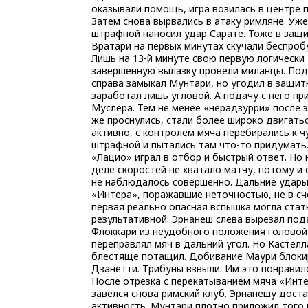
оказывали помощь, игра возилась в центре п
Затем снова вырвались в атаку римляне. Уже
штрафной наносил удар Сарате. Тоже в защи
Вратари на первых минутах скучали беспро
Лишь на 13-й минуте свою первую логически
завершенную вылазку провели миланцы. По
справа замыкал Мунтари, но угодил в защит
заработал лишь угловой. А подачу с него пр
Муслера. Тем не менее «нерадзурри» после э
же проснулись, стали более широко двигатьс
активно, с контролем мяча перебирались к 
штрафной и пытались там что-то придумать
«Лацио» играл в отбор и быстрый ответ. Но 
деле скоростей не хватало матчу, потому и
не наблюдалось совершенно. Дальние удар
«Интера», поражавшие неточностью, не в сч
первая реально опасная вспышка могла стат
результативной. Эрнанеш слева вырезал под
Флоккари из неудобного положения головой
переправлял мяч в дальний угол. Но Кастел
блестяще потащил. Добивание Маури блоки
Дзанетти. Трибуны взвыли. Им это понравил
После отрезка с перекатыванием мяча «Инт
завелся снова римский клуб. Эрнанешу доста
активность. Мунтари плотно приложил того 