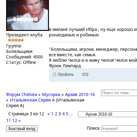
в милане лучший Ибра , ну еще хорошо и
Президент клуба
роналдинью и робинью
Группа:
"Болельщики, игроки, менеджер, персона
Болельщики
все вместе, как семья.
Сообщений:
4500
Я люблю Челси и я живу Челси! Челси мой
Статус:
Offline
Фрэнк Лэмпард
Форум Chelsea
»
Мусорка
»
Архив 2010-16
»
Итальянская Серия А
(Итальянская
Серия А)
Страница
3
из
12
«
1
2
3
4
5
…
11
12
»
Поиск: