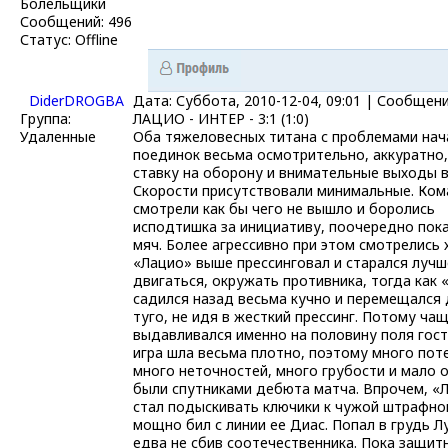
Болельщики
Сообщений:
496
Статус:
Offline
DiderDROGBA
Дата: Суббота, 2010-12-04, 09:01 | Сообщен
Группа:
ЛАЦИО - ИНТЕР - 3:1 (1:0)
Удаленные
Оба тяжеловесных титана с проблемами нач
поединок весьма осмотрительно, аккуратно,
ставку на оборону и внимательные выходы в
Скорости присутствовали минимальные. Ко
смотрели как бы чего не вышло и боролись
исподтишка за инициативу, поочередно пок
мяч. Более агрессивно при этом смотрелись 
«Лацио» выше прессинговал и старался лучш
двигаться, окружать противника, тогда как 
садился назад весьма кучно и перемещался
туго, не идя в жесткий прессинг. Потому ча
выдавливался именно на половину поля гост
игра шла весьма плотно, поэтому много пот
много неточностей, много грубости и мало 
были спутниками дебюта матча. Впрочем, «
стал подыскивать ключики к чужой штрафно
мощно бил с линии ее Диас. Попал в грудь Л
едва не сбив соотечественника. Пока защит