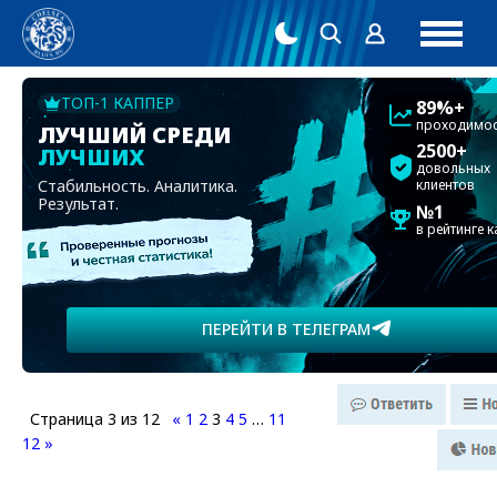
ТОП-1 КАППЕР
89%+
проходимос
ЛУЧШИЙ СРЕДИ
2500+
ЛУЧШИХ
довольных
Стабильность. Аналитика.
клиентов
Результат.
№1
в рейтинге 
ПЕРЕЙТИ В ТЕЛЕГРАМ
Страница
3
из
12
«
1
2
3
4
5
…
11
12
»