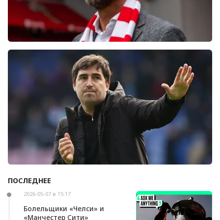
Болельщики «Ливерпуля» освистали команду
после ничьей с «Челси»
ПОСЛЕДНЕЕ
Андони Ираола может возглавить «Кристал
Пэлас»
2026-05-07 в 15:17
Болельщики «Челси» и
«Манчестер Сити»