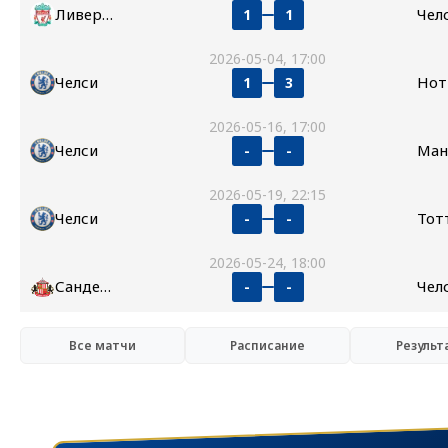
Ливерпуль
Чел
1
1
2026-05-04, 17:00
Челси
1
3
2026-05-16, 17:00
Челси
-
-
2026-05-19, 22:15
Челси
-
-
2026-05-24, 18:00
Сандерленд
Чел
-
-
Все матчи
Расписание
Результ