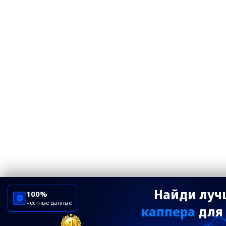
Найди луч
100%
честные данные
каппера
для 