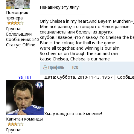
Ненавижу эту лигу!
Помощник
тренера
Only Chelsea in my heart.And Bayern Munchen=
Мне всё равно,что говорят о Челси разные
Группа:
специалисты или болелы из других
Болельщики
клубов.Главное,что я знаю,что Chelsea the bes
Сообщений:
513
Blue is the colour, football is the game
Статус:
Offline
We’re all together, and winning is our aim
So cheer us on through the sun and rain
’cause Chelsea, Chelsea is our name
Ya_TuT
Дата: Суббота, 2010-11-13, 19:57 | Сообщ
Хм...у каждого своё мнение!
Капитан команды
Группа: