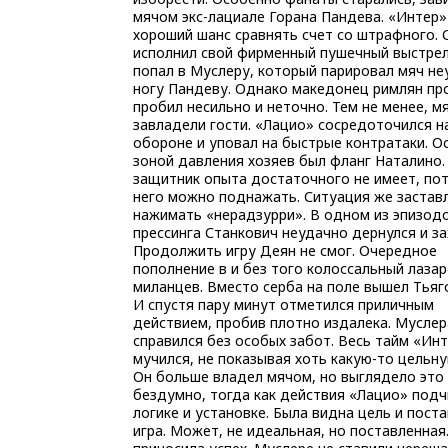
мячом экс-лациале Горана Пандева. «Интер»
хороший шанс сравнять счет со штрафного. 
исполнил свой фирменный пушечный выстрел
попал в Муслеру, который парировал мяч не
ногу Пандеву. Однако македонец римлян пр
пробил несильно и неточно. Тем не менее, м
завладели гости. «Лацио» сосредоточился н
обороне и уповал на быстрые контратаки. О
зоной давления хозяев был фланг Наталино
защитник опыта достаточного не имеет, по
него можно поднажать. Ситуация же застав
нажимать «нерадзурри». В одном из эпизод
прессинга Станкович неудачно дернулся и за
Продолжить игру Деян не смог. Очередное
пополнение в и без того колоссальный лазар
миланцев. Вместо серба на поле вышел Тьяг
И спустя пару минут отметился приличным
действием, пробив плотно издалека. Муслер
справился без особых забот. Весь тайм «Ин
мучился, не показывая хоть какую-то цельну
Он больше владел мячом, но выглядело это
бездумно, тогда как действия «Лацио» под
логике и установке. Была видна цель и пост
игра. Может, не идеальная, но поставленная