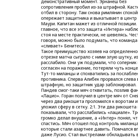
демонстративный момент. Эрнанеш без
сопротивления пробил из-за штрафной. Кас
отбил в сторону. Там снова римлянин споко
опережает защитника и выкатывает в центр
Маури. Капитан мажет из отличной позиции.
главное, что все это защита «Интера» набл
стоя на месте практически, не шевелясь. Чес
говоря, можно было подумать, что команда
«сливает» Бенитеса.
Такое преимущество хозяев на определенн
отрезке матча сыграло с ними злую шутку, и
расслабило. Они уж подумали, что соперник
согласен на поражение, потеряли чуть конц
Тут-то миланцы и спохватились за послабле
противника. Сперва Алибек прорвался слева 
штрафную, но защитник удар заблокировал.
Пандев смог-таки мяч отквитать, позлив фа
«Лацио». Горан получил в центре мяч от Сне
через два рикошета проломился к воротам 
уложил сферу в сетку. 2:1. Эти два рикошета 
показывали, что расслабились «лациале». Тр
громко делал внушение, а «Интер» понял, ч
спастись. Мяч отошел под контроль миланц
которые стали азартнее давить. Помчался в
даже Лусио. Стал выстрелами обкладывать 