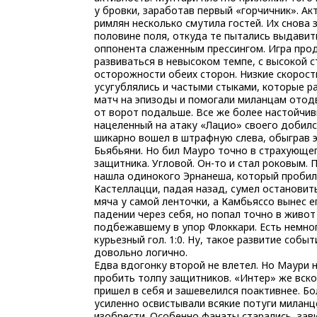
у бровки, заработав первый «горчичник». Ак
римлян несколько смутила гостей. Их снова 
половине поля, откуда те пытались выдавит
оппонента слаженным прессингом. Игра про
развиваться в невысоком темпе, с высокой 
осторожности обеих сторон. Низкие скорост
усугублялись и частыми стыками, которые р
матч на эпизоды и помогали миланцам отод
от ворот подальше. Все же более настойчив
нацеленный на атаку «Лацио» своего добилс
шикарно вошел в штрафную слева, обыграв 
Бьябьяни. Но бил Мауро точно в страхующе
защитника. Угловой. Он-то и стал роковым. 
нашла одинокого Эрнанеша, который пробил
Кастеллацци, падая назад, сумел остановит
мяча у самой ленточки, а Камбьяссо вынес е
падении через себя, но попал точно в живот
подбежавшему в упор Флоккари. Есть немно
курьезный гол. 1:0. Ну, такое развитие событ
довольно логично.
Едва вдогонку второй не влетел. Но Маури н
пробить толпу защитников. «Интер» же вск
пришел в себя и зашевелился поактивнее. Б
усиленно освистывали всякие потуги миланц
изобрести. Особенно фанаты старались, зав