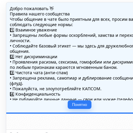
Добро пожаловать 👋
Правила нашего сообщества
Чтобы общение в чате было приятным для всех, просим в
соблюдать следующие нормы:
1️⃣ Взаимное уважение
• Запрещены любые формы оскорблений, хамства и перех
личности.
• Соблюдайте базовый этикет — мы здесь для дружелюбно
общения.
2️⃣ Нет дискриминации
• Проявления расизма, сексизма, гомофобии или дискрим
по любым признакам караются мгновенным баном.
3️⃣ Чистота чата (анти-спам)
• Запрещена реклама, самопиар и дублирование сообщен
(флуд).
• Пожалуйста, не злоупотребляйте КАПСОМ.
4️⃣ Конфиденциальность
• Не публикуйте личные данные — свои или чужие (телефо
адреса, документы).
Понятно
5️⃣ Уместность контента
• Обсуждайте темы, соответствующие тематике чата.
• Запрещён шок-контент, материалы 18+ и призывы к нас
ℹ️ Модераторы и администраторы вправе удалять сообщен
ограничивать доступ к чату при нарушении правил.