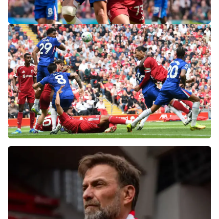
«Слот не тот человек»: болельщики
«Ливерпуля» и «Челси» разнесли тренеров
после ничьей на «Энфилде»
Фанаты «Ливерпуля» шокированы
неспособностью команды обыграть нынешний
«Челси»