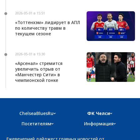
2026-05-01 в 15:51
«Тоттенхэм» лидирует в АПЛ
по количеству травм в
текущем сезоне
2026-05-01 в 15:30
«Арсенал» стремится
увеличить отрыв от
«Манчестер Сити» в
чемпионской гонке
ChelseaBluesRu
ФК Челси
Посетителям
Информация
Ежевечерний дайджест главных новостей от