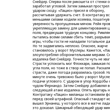
Снейдер. Сперва после рикошета от стенки о
заработал угловой. Затем замыкал прострел
ударом сходу. «Лацио» присел в оборону,
рассчитывая удержать счет. В контратаку вс
меньшими силами ходили хозяева, пошатнув
уверенность пропущенным мячом. Рейя про
укрепляющую замену для цементирования ц
поля, предвкушая трудную концовку. Римля
пытались всеми силами сбить темп, разрыва
игры, чтобы гости не наладили тотальное да
Но те задвигались неплохо. Опаснее, жарче
становилось у ворот Муслеры. Кажется, «Ла
злоупотреблял оборонительными мерами. С
издалека бил Снейдер. Точности чуть не хва
Страсти успокоить мог Флоккари, замыкая п
угла поля, но тоже в створ не попал. Раскал
страсти, даже погода разразилась грозой. На
минуте очень тревожно было у ворот Мусле
подачи углового. С ударом в упор Кордобы 
чудом Фернандо. Затем Снейдер добавлял в
следующей атаке издалека. Опять вратарь н
Контратаку «Лацио» миланцы остановили ф
перед своей штрафной. Опасный стандарт и
вышел Эрнанеш, у которого все в матче лади
это доказал. Шикарный обводящий удар ми