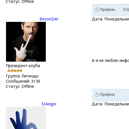
Статус:
Offline
BesonDer
Дата: Понедельник
А я не люблю инф
Президент клуба
Группа: Легенды
Сообщений:
3136
Статус:
Offline
StAnger
Дата: Понедельник