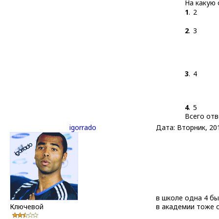
На какую 
1
.
2
2
.
3
3
.
4
4
.
5
Всего от
igorrado
Дата: Вторник, 20
в школе одна 4 бы
Ключевой
в академии тоже о