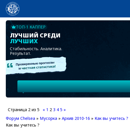
ТОП-1 КАППЕР
ЛУЧШИЙ СРЕДИ
ЛУЧШИХ
Стабильность. Аналитика.
Результат.
Страница
2
из
5
«
1
2
3
4
5
»
Форум Chelsea
»
Мусорка
»
Архив 2010-16
»
Как вы учитесь ?
Как вы учитесь ?