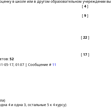
оценку в школе или в другом образовательном учереждении вы
[
4
]
[
9
]
[
22
]
[
17
]
ветов:
52
11-05-17, 01:07 | Сообщение #
11
ла)
дна 4 и одна 3, остальные 5 к 4 курсу)