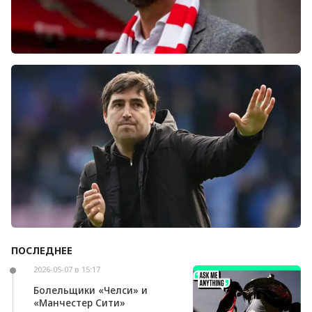
Болельщики «Ливерпуля» освистали команду
после ничьей с «Челси»
ПОСЛЕДНЕЕ
Андони Ираола может возглавить «Кристал
Пэлас»
2026-05-07 в 15:17
Болельщики «Челси» и
«Манчестер Сити»