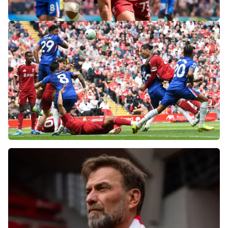
«Слот не тот человек»: болельщики
«Ливерпуля» и «Челси» разнесли тренеров
после ничьей на «Энфилде»
Фанаты «Ливерпуля» шокированы
неспособностью команды обыграть нынешний
«Челси»