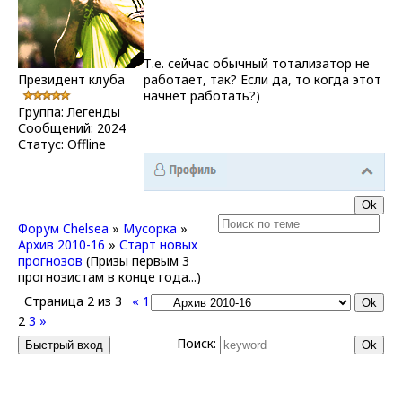
Т.е. сейчас обычный тотализатор не
Президент клуба
работает, так? Если да, то когда этот
начнет работать?)
Группа: Легенды
Сообщений:
2024
Статус:
Offline
Форум Chelsea
»
Мусорка
»
Архив 2010-16
»
Старт новых
прогнозов
(Призы первым 3
прогнозистам в конце года...)
Страница
2
из
3
«
1
2
3
»
Поиск: