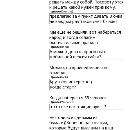
решать между собой. Посоветуются
и решать какой нужен приз кому.
Quote
(
Drenthe
)
предлагаю за 4 пункт давать 3 очка,
не каждый раз такой счет бывает
Мы еще не решили. вот набереться
народ и тогда огласим
окончательные правила.
Quote
(
Ramiz
)
А можно делать прогнозы с
мобильной версии сайта?
Можно, по крайней мере я не
отменял.
Quote
(
tach
)
Круто!оч интересно;)
Kогда старт?
Когда наберется 55 человек.
Quote
(
VA-dance
)
а это все настоящие призы?
Нет они все сделамы из
бумаги))Конечно настоящии,
которые будут высланы на ваш