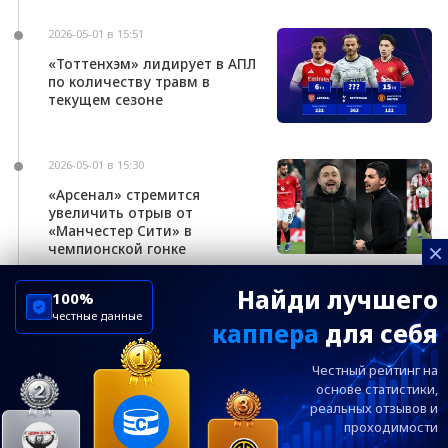
2026-05-01 в 15:51
«Тоттенхэм» лидирует в АПЛ
по количеству травм в
текущем сезоне
2026-05-01 в 15:30
«Арсенал» стремится
увеличить отрыв от
«Манчестер Сити» в
×
чемпионской гонке
Найди лучшего
100%
честные данные
каппера
для себя
ChelseaBluesRu
ФК Челси
Честный рейтинг на
Посетителям
Информация
основе статистики,
реальных
отзывов и
проходимости
Ежевечерний дайджест главных новостей от