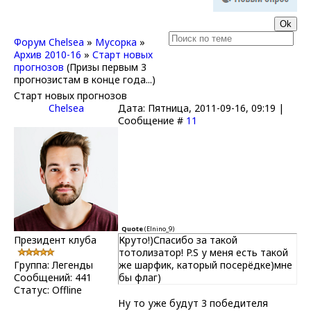
Форум Chelsea
»
Мусорка
»
Архив 2010-16
»
Старт новых
прогнозов
(Призы первым 3
прогнозистам в конце года...)
Старт новых прогнозов
Chelsea
Дата: Пятница, 2011-09-16, 09:19 |
Сообщение #
11
Quote
(
Elnino_9
)
Президент клуба
Круто!)Спасибо за такой
тотолизатор! P.S у меня есть такой
Группа: Легенды
же шарфик, каторый посерёдке)мне
Сообщений:
441
бы флаг)
Статус:
Offline
Ну то уже будут 3 победителя