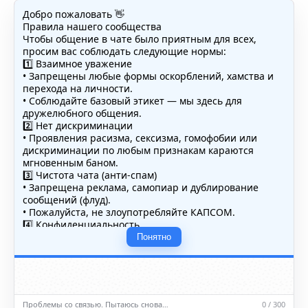
Добро пожаловать 👋
Правила нашего сообщества
Чтобы общение в чате было приятным для всех,
просим вас соблюдать следующие нормы:
1️⃣ Взаимное уважение
• Запрещены любые формы оскорблений, хамства и
перехода на личности.
• Соблюдайте базовый этикет — мы здесь для
дружелюбного общения.
2️⃣ Нет дискриминации
• Проявления расизма, сексизма, гомофобии или
дискриминации по любым признакам караются
мгновенным баном.
3️⃣ Чистота чата (анти-спам)
• Запрещена реклама, самопиар и дублирование
сообщений (флуд).
• Пожалуйста, не злоупотребляйте КАПСОМ.
4️⃣ Конфиденциальность
• Не публикуйте личные данные — свои или чужие
Понятно
(телефоны, адреса, документы).
5️⃣ Уместность контента
• Обсуждайте темы, соответствующие тематике чата.
• Запрещён шок-контент, материалы 18+ и призывы к
насилию.
Проблемы со связью. Пытаюсь снова…
0 / 300