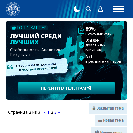
ТОП-1 КАППЕР
89%+
проходимость
ЛУЧШИЙ СРЕДИ
2500+
ЛУЧШИХ
довольных
Стабильность. Аналитика.
клиентов
Результат.
№1
в рейтинге капперов
ПЕРЕЙТИ В ТЕЛЕГРАМ
Страница
2
из
3
«
1
2
3
»