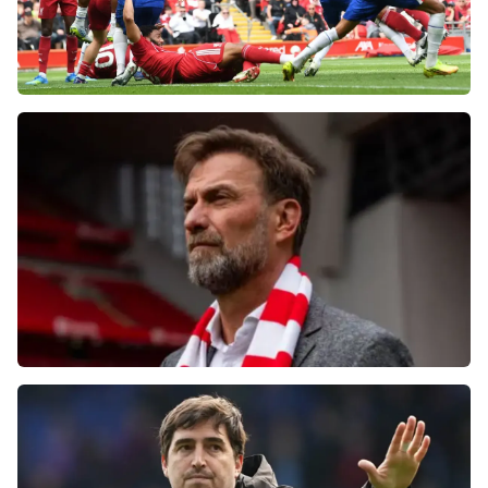
Фанаты «Ливерпуля» шокированы
неспособностью команды обыграть нынешний
«Челси»
Болельщики «Ливерпуля» освистали команду
после ничьей с «Челси»