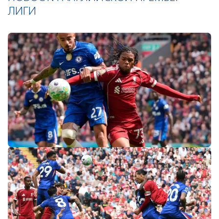
ЛИГИ
«Слот не тот человек»: болельщики
«Ливерпуля» и «Челси» разнесли тренеров
после ничьей на «Энфилде»