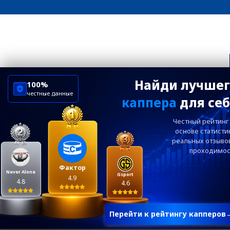
Найди лучшег
100%
честные данные
каппера
для се
Честный рейтинг
основе статисти
реальных
отзыво
проходимос
Фактор
Never Alone
Gsport
4.9
4.8
4.6
Перейти к рейтингу капперов