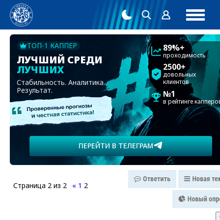
ТОП-1 КАППЕР
89%+
проходимость
ЛУЧШИЙ СРЕДИ
2500+
ЛУЧШИХ
довольных
Стабильность. Аналитика.
клиентов
Результат.
№1
в рейтинге капперо
ПЕРЕЙТИ В ТЕЛЕГРАМ
Страница
2
из
2
«
1
2