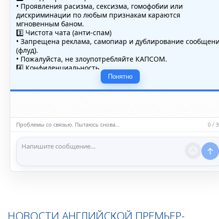
• Проявления расизма, сексизма, гомофобии или
дискриминации по любым признакам караются
мгновенным баном.
3️⃣ Чистота чата (анти-спам)
• Запрещена реклама, самопиар и дублирование сообщен
(флуд).
• Пожалуйста, не злоупотребляйте КАПСОМ.
4️⃣ Конфиденциальность
• Не публикуйте личные данные — свои или чужие
Понятно
(телефоны, адреса, документы).
5️⃣ Уместность контента
• Обсуждайте темы, соответствующие тематике чата.
• Запрещён шок-контент, материалы 18+ и призывы к
насилию.
Проблемы со связью. Пытаюсь снова…
0 / 
ℹ️ Модераторы и администраторы вправе удалять
сообщения и ограничивать доступ к чату при нарушении
правил.
НОВОСТИ АНГЛИЙСКОЙ ПРЕМЬЕР-