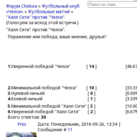
Форум Chelsea
»
Футбольный клуб
«Челси»
»
Футбольные матчи!
»
"Халл Сити" против "Челси".
(Голосуем за исход этой встречи.)
"Халл Сити" против "Челси".
Поражение или победа, ваше мнение, друзья?
1
.
Уверенной победой "Челси"
[
14
]
[46.6
2
.
Минимальной победой "Челси"
[
10
]
[33.3
3
.
Нулевой ничьей
[
0
]
[0.00
4
.
Боевой ничьей
[
1
]
[3.33
5
.
Минимальной победой "Халл Сити"
[
3
]
[10.0
6
.
Уверенной победой "Халл Сити"
[
2
]
[6.67
Всего ответов:
30
Pres
Дата: Понедельник, 2016-09-26, 13:34 |
Сообщение #
11