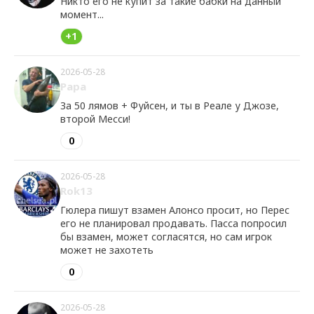
Никто его не купит за такие бабки на данный
момент...
+1
2026-05-28
Papa
За 50 лямов + Фуйсен, и ты в Реале у Джозе,
второй Месси!
0
2026-05-28
Rok13
Гюлера пишут взамен Алонсо просит, но Перес
его не планировал продавать. Пасса попросил
бы взамен, может согласятся, но сам игрок
может не захотеть
0
2026-05-28