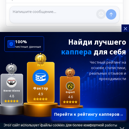
ℹ️ Модераторы и администраторы вправе удалять
сообщения и ограничивать доступ к чату при
нарушении правил.
×
Найди лучшего
100%
честные данные
каппера
для себя
ChelseaBluesRu
ФК Челси
Честный рейтинг на
Посетителям
Информация
основе статистики,
реальных
отзывов и
проходимости
Ежевечерний дайджест главных новостей от
редакции ChelseaBlues.ru — подписывайтесь!
Фактор
Never Alone
Gsport
4.9
4.8
4.6
Перейти к рейтингу капперов
→
«ChelseaBlues.ru © 2010-2026. При использовании
Этот сайт использует файлы cookies для более комфортной работы