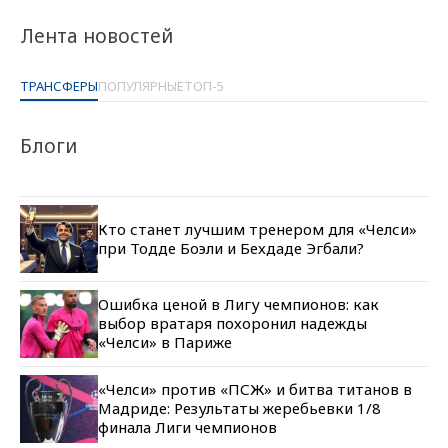
Лента новостей
ТРАНСФЕРЫ
ПОПУЛЯРНЫЕ
ТОП-5
Блоги
Кто станет лучшим тренером для «Челси»
при Тодде Боэли и Бехдаде Эгбали?
Ошибка ценой в Лигу чемпионов: как
выбор вратаря похоронил надежды
«Челси» в Париже
«Челси» против «ПСЖ» и битва титанов в
Мадриде: Результаты жеребьевки 1/8
финала Лиги чемпионов