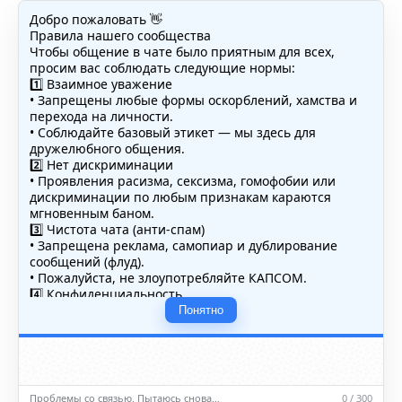
Добро пожаловать 👋
Правила нашего сообщества
Чтобы общение в чате было приятным для всех,
просим вас соблюдать следующие нормы:
1️⃣ Взаимное уважение
• Запрещены любые формы оскорблений, хамства и
перехода на личности.
• Соблюдайте базовый этикет — мы здесь для
дружелюбного общения.
2️⃣ Нет дискриминации
• Проявления расизма, сексизма, гомофобии или
дискриминации по любым признакам караются
мгновенным баном.
3️⃣ Чистота чата (анти-спам)
• Запрещена реклама, самопиар и дублирование
сообщений (флуд).
• Пожалуйста, не злоупотребляйте КАПСОМ.
4️⃣ Конфиденциальность
• Не публикуйте личные данные — свои или чужие
Понятно
(телефоны, адреса, документы).
5️⃣ Уместность контента
• Обсуждайте темы, соответствующие тематике чата.
• Запрещён шок-контент, материалы 18+ и призывы к
насилию.
Проблемы со связью. Пытаюсь снова…
0 / 300