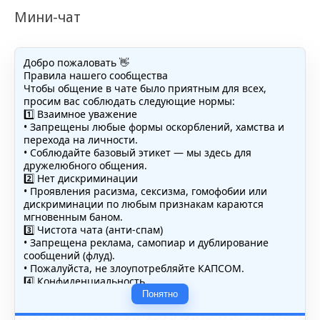
Мини-чат
Добро пожаловать 👋
Правила нашего сообщества
Чтобы общение в чате было приятным для всех,
просим вас соблюдать следующие нормы:
1️⃣ Взаимное уважение
• Запрещены любые формы оскорблений, хамства и
перехода на личности.
• Соблюдайте базовый этикет — мы здесь для
дружелюбного общения.
2️⃣ Нет дискриминации
• Проявления расизма, сексизма, гомофобии или
дискриминации по любым признакам караются
мгновенным баном.
3️⃣ Чистота чата (анти-спам)
• Запрещена реклама, самопиар и дублирование
сообщений (флуд).
• Пожалуйста, не злоупотребляйте КАПСОМ.
4️⃣ Конфиденциальность
• Не публикуйте личные данные — свои или чужие
Понятно
(телефоны, адреса, документы).
5️⃣ Уместность контента