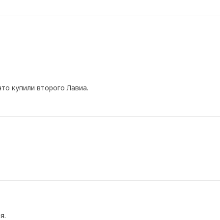
что купили второго Лавиа.
я.