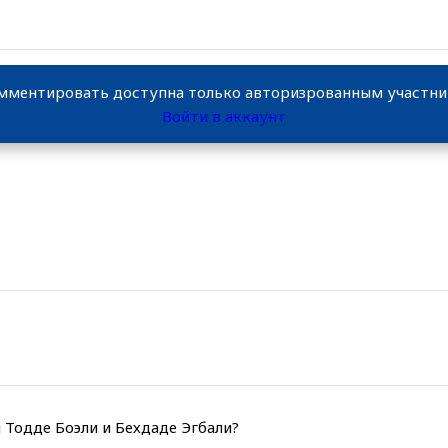
мментировать доступна только авторизрованным участн
Войти в аккаунт
 Тодде Боэли и Бехдаде Эгбали?