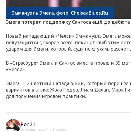
Эммануэль Эмега, фото: ChelseaBlues.Ru
Эмега потерял поддержку Сантоса ещё до дебюта 
Новый нападающий «Челси» Эммануэль Эмега может 
полузащитник, скорее всего, покинет клуб этим лето
ударом для Эмеги, который, судя по слухам, рассчит
В «Страсбуре» Эмега и Сантос вместе провели 35 ма
«Челси».
Эмега — 23-летний нападающий, который перешёл в «
вариантов в атаке: Жоао Педро, Лиам Делап, Марк Г
для получения игровой практики.
Ron21
Источник:
www.thechelseac...