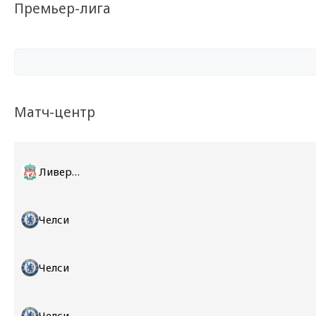
Премьер-лига
Матч-центр
Ливерпуль
Челси
Челси
Челси