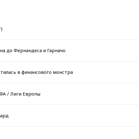
)
она до Фернандеса и Гарначо
атилась в финансового монстра
ФА / Лиги Европы
гард