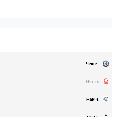
Челси
Ноттингем Форест
Манчестер Сити
Тоттенхэм