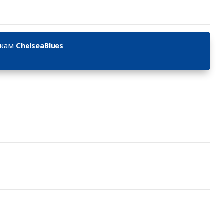
икам
ChelseaBlues