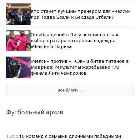
Кто станет лучшим тренером для «Челси»
при Тодде Боэли и Бехдаде Эгбали?
Ошибка ценой в Лигу чемпионов: как
выбор вратаря похоронил надежды
«Челси» в Париже
«Челси» против «ПСЖ» и битва титанов в
Мадриде: Результаты жеребьевки 1/8
финала Лиги чемпионов
Все блоги →
Футбольный архив
15:55
10 команд с самыми длинными победными