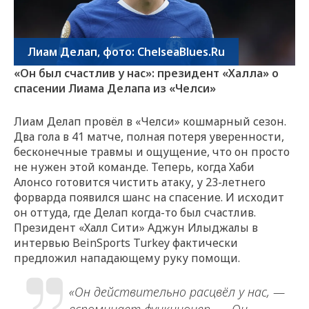
Лиам Делап, фото: ChelseaBlues.Ru
«Он был счастлив у нас»: президент «Халла» о
спасении Лиама Делапа из «Челси»
Лиам Делап провёл в «Челси» кошмарный сезон.
Два гола в 41 матче, полная потеря уверенности,
бесконечные травмы и ощущение, что он просто
не нужен этой команде. Теперь, когда Хаби
Алонсо готовится чистить атаку, у 23-летнего
форварда появился шанс на спасение. И исходит
он оттуда, где Делап когда-то был счастлив.
Президент «Халл Сити» Аджун Илыджалы в
интервью BeinSports Turkey фактически
предложил нападающему руку помощи.
«Он действительно расцвёл у нас, —
вспоминает функционер. — Он