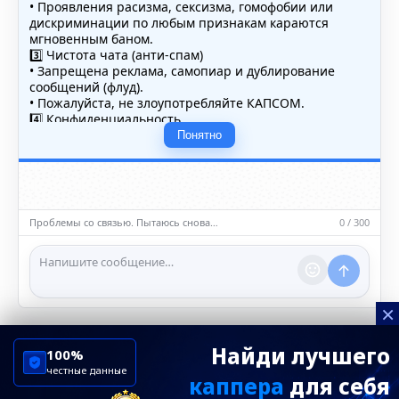
• Проявления расизма, сексизма, гомофобии или
дискриминации по любым признакам караются
мгновенным баном.
3️⃣ Чистота чата (анти-спам)
• Запрещена реклама, самопиар и дублирование
сообщений (флуд).
• Пожалуйста, не злоупотребляйте КАПСОМ.
4️⃣ Конфиденциальность
• Не публикуйте личные данные — свои или чужие
Понятно
(телефоны, адреса, документы).
5️⃣ Уместность контента
• Обсуждайте темы, соответствующие тематике чата.
• Запрещён шок-контент, материалы 18+ и призывы к
насилию.
Проблемы со связью. Пытаюсь снова…
0 / 300
ℹ️ Модераторы и администраторы вправе удалять
сообщения и ограничивать доступ к чату при
нарушении правил.
×
Найди лучшего
100%
честные данные
каппера
для себя