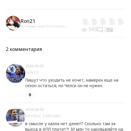
Ron21
Источник:
www.thechelseac...
593
2
2 комментария
2026-06-05
Rok13
Пишут что уходить не хочет, намерен еще на
сезон остаться, но Челси он не нужен.
0
2026-06-05
Mishka_Sakhalin
в смысле у халла нет денег!? Сколько там за
выход в АПЛ платят?! 30 млн то наковыряйте на