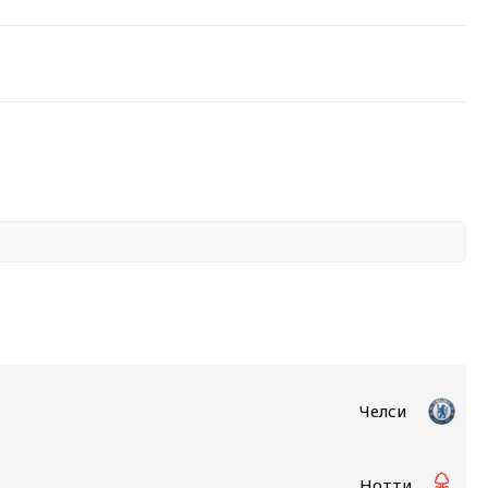
Челси
Ноттингем Форест