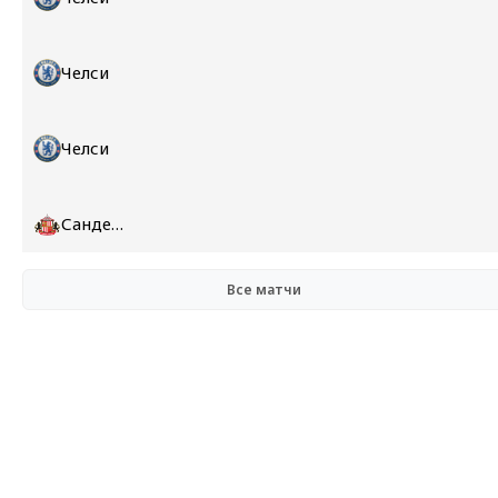
Челси
Челси
Сандерленд
Все матчи