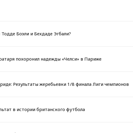
 Тодде Боэли и Бехдаде Эгбали?
вратаря похоронил надежды «Челси» в Париже
риде: Результаты жеребьевки 1/8 финала Лиги чемпионов
льтат в истории британского футбола