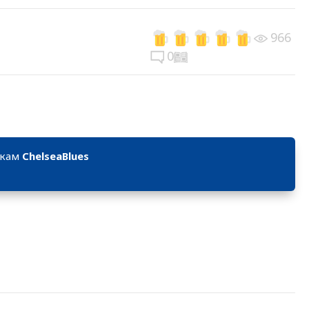
966
0
икам
ChelseaBlues