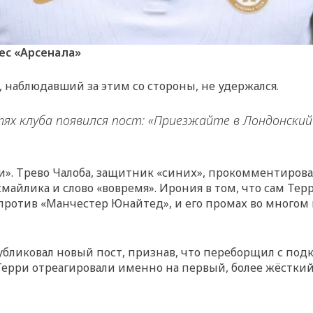
ес «Арсенала»
 наблюдавший за этим со стороны, не удержался.
етях клуба появился пост: «Приезжайте в Лондонски
и». Трево Чалоба, защитник «синих», прокомментировал
айлика и слово «вовремя». Ирония в том, что сам Тер
против «Манчестер Юнайтед», и его промах во многом
публиковал новый пост, признав, что переборщил с под
Терри отреагировали именно на первый, более жёсткий