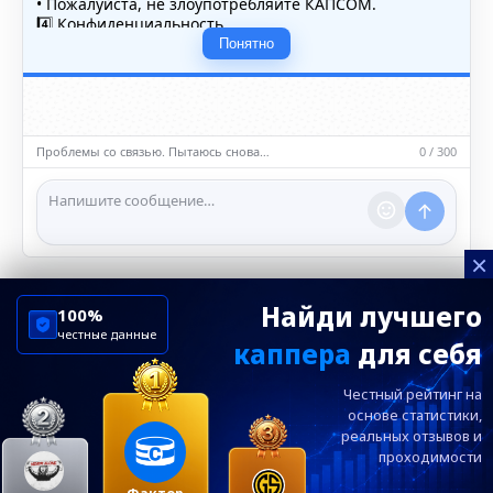
• Пожалуйста, не злоупотребляйте КАПСОМ.
4️⃣ Конфиденциальность
• Не публикуйте личные данные — свои или чужие
Понятно
(телефоны, адреса, документы).
5️⃣ Уместность контента
• Обсуждайте темы, соответствующие тематике чата.
• Запрещён шок-контент, материалы 18+ и призывы к
насилию.
Проблемы со связью. Пытаюсь снова…
0 / 300
ℹ️ Модераторы и администраторы вправе удалять
сообщения и ограничивать доступ к чату при
нарушении правил.
×
Найди лучшего
100%
честные данные
каппера
для себя
ChelseaBluesRu
ФК Челси
Честный рейтинг на
Посетителям
Информация
основе статистики,
реальных
отзывов и
проходимости
Ежевечерний дайджест главных новостей от
редакции ChelseaBlues.ru — подписывайтесь!