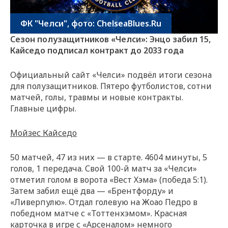
ФК "Челси", фото: ChelseaBlues.Ru
Сезон полузащитников «Челси»: Энцо забил 15,
Кайседо подписал контракт до 2033 года
Официальный сайт «Челси» подвёл итоги сезона
для полузащитников. Пятеро футболистов, сотни
матчей, голы, травмы и новые контракты.
Главные цифры.
Мойзес Кайседо
50 матчей, 47 из них — в старте. 4604 минуты, 5
голов, 1 передача. Свой 100-й матч за «Челси»
отметил голом в ворота «Вест Хэма» (победа 5:1).
Затем забил ещё два — «Брентфорду» и
«Ливерпулю». Отдал голевую на Жоао Педро в
победном матче с «Тоттенхэмом». Красная
карточка в игре с «Арсеналом» немного