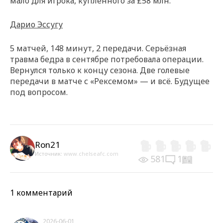
мало для игрока, купленного за £58 млн.
Дарио Эссугу
5 матчей, 148 минут, 2 передачи. Серьёзная
травма бедра в сентябре потребовала операции.
Вернулся только к концу сезона. Две голевые
передачи в матче с «Рексемом» — и всё. Будущее
под вопросом.
Ron21
Источник:
www.chelseafc.com
581
1
1 комментарий
2026-06-01