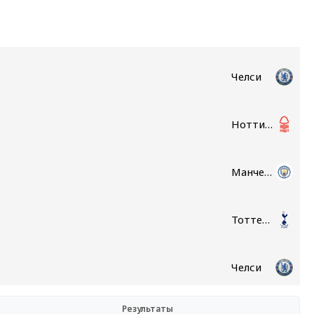
Челси
Ноттингем Форест
Манчестер Сити
Тоттенхэм
Челси
Результаты