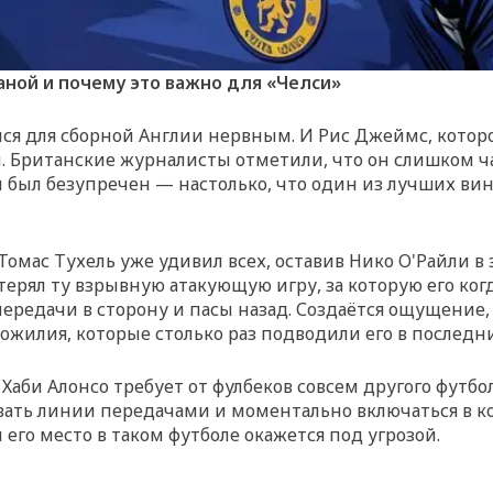
Ганой и почему это важно для «Челси»
лся для сборной Англии нервным. И Рис Джеймс, котор
 Британские журналисты отметили, что он слишком ча
он был безупречен — настолько, что один из лучших в
Томас Тухель уже удивил всех, оставив Нико О'Райли в 
ерял ту взрывную атакующую игру, за которую его ког
едачи в сторону и пасы назад. Создаётся ощущение, чт
ожилия, которые столько раз подводили его в последни
 Хаби Алонсо требует от фулбеков совсем другого футб
ывать линии передачами и моментально включаться в к
его место в таком футболе окажется под угрозой.