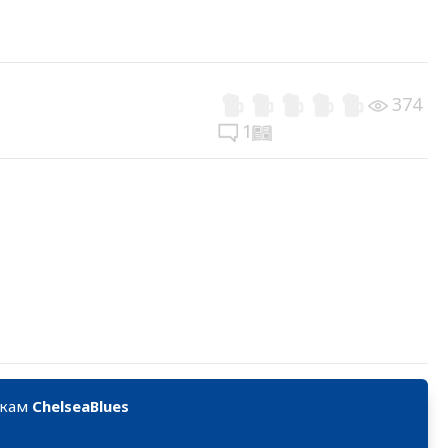
374
1
икам
ChelseaBlues