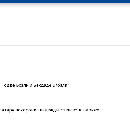
 Тодде Боэли и Бехдаде Эгбали?
вратаря похоронил надежды «Челси» в Париже