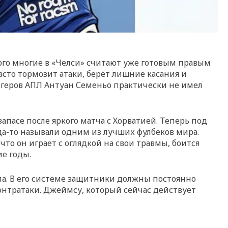
ого многие в «Челси» считают уже готовым правым
сто тормозит атаки, берёт лишние касания и
ингеров АПЛ Антуан Семеньо практически не имел
запасе после яркого матча с Хорватией. Теперь под
да-то называли одним из лучших фулбеков мира.
о он играет с оглядкой на свои травмы, боится
е годы.
ола. В его системе защитники должны постоянно
онтратаки. Джеймсу, который сейчас действует