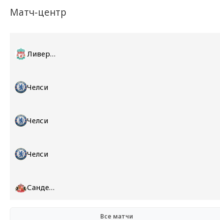
Матч-центр
Ливерпуль
Челси
Челси
Челси
Сандерленд
Все матчи