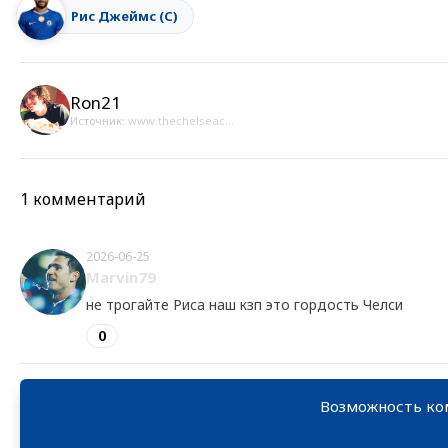
Рис Джеймс (С)
Ron21
Источник:
www.thechelseac...
1 комментарий
2026-06-25
Marvin79
не трогайте Риса наш кзп это гордость Челси
0
Возможность ко