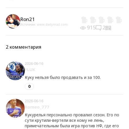
Ron21
Источник:
www.dailymail.com
915
2
2 комментария
2026-06-16
FLUK
Куку нельзя было продавать и за 100.
0
2026-06-16
Romeo_777
Кукурелья персонально провалил сезон. Его по
сути крутили-вертели все кому не лень,
примечательным была игра против НФ, где его