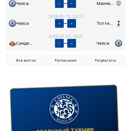
Челси
Манчестер Сити
-
-
2026-05-19, 22:15
Челси
Тоттенхэм
-
-
2026-05-24, 18:00
Сандерленд
Челси
-
-
Все матчи
Расписание
Результаты
СЕЗОННЫЙ ТУРНИР