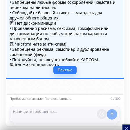
• Запрещены любые формы оскорблений, хамства и
перехода на личности.
• Соблюдайте базовый этикет — мы здесь для
дружелюбного общения.
2️⃣ Нет дискриминации
• Проявления расизма, сексизма, гомофобии или
дискриминации по любым признакам караются
мгновенным баном.
3️⃣ Чистота чата (анти-спам)
• Запрещена реклама, самопиар и дублирование
сообщений (флуд).
• Пожалуйста, не злоупотребляйте КАПСОМ.
4️⃣ Конфиденциальность
• Не публикуйте личные данные — свои или чужие
Понятно
(телефоны, адреса, документы).
5️⃣ Уместность контента
• Обсуждайте темы, соответствующие тематике чата.
• Запрещён шок-контент, материалы 18+ и призывы к
насилию.
Проблемы со связью. Пытаюсь снова…
0 / 300
ℹ️ Модераторы и администраторы вправе удалять
сообщения и ограничивать доступ к чату при
нарушении правил.
×