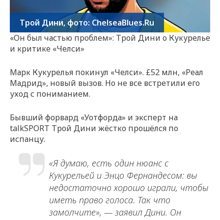
Трой Дини, фото: ChelseaBlues.Ru
«Он был частью проблем»: Трой Дини о Кукурелье
и критике «Челси»
Марк Кукурелья покинул «Челси». £52 млн, «Реал
Мадрид», новый вызов. Но не все встретили его
уход с пониманием.
Бывший форвард «Уотфорда» и эксперт на
talkSPORT Трой Дини жёстко прошёлся по
испанцу.
«Я думаю, есть один нюанс с
Кукурельей и Энцо Фернандесом: вы
недостаточно хорошо играли, чтобы
иметь право голоса. Так что
замолчите», — заявил Дини. Он