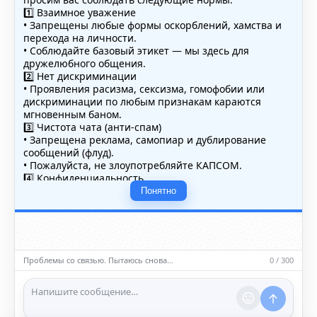
1️⃣ Взаимное уважение
• Запрещены любые формы оскорблений, хамства и
перехода на личности.
• Соблюдайте базовый этикет — мы здесь для
дружелюбного общения.
2️⃣ Нет дискриминации
• Проявления расизма, сексизма, гомофобии или
дискриминации по любым признакам караются
мгновенным баном.
3️⃣ Чистота чата (анти-спам)
• Запрещена реклама, самопиар и дублирование
сообщений (флуд).
• Пожалуйста, не злоупотребляйте КАПСОМ.
4️⃣ Конфиденциальность
• Не публикуйте личные данные — свои или чужие
Понятно
(телефоны, адреса, документы).
5️⃣ Уместность контента
• Обсуждайте темы, соответствующие тематике чата.
• Запрещён шок-контент, материалы 18+ и призывы к
насилию.
Проблемы со связью. Пытаюсь снова…
0 / 300
ℹ️ Модераторы и администраторы вправе удалять
сообщения и ограничивать доступ к чату при
нарушении правил.