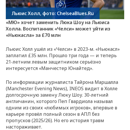
Льюис Холл, фото: ChelseaBlues.Ru
«МЮ» хочет заменить Люка Шоу на Льюиса
Холла. Воспитанник «Челси» может уйти из
«Ньюкасла» за £70 млн
Льюис Холл ушёл из «Челси» в 2023-м. «Ньюкасл»
заплатил £35 млн. Прошло три года — и теперь
21-летним левым защитником серьёзно
интересуется «Манчестер Юнайтед».
По информации журналиста Тайрона Маршалла
(Manchester Evening News), INEOS видит в Холле
долгосрочную замену Люку Шоу. 30-летний
англичанин, которого Пеп Гвардиола называл
одним из своих «любимых игроков», впервые в
карьере провёл полный сезон в АПЛ без
пропусков (2025/26). Но его история травм
настораживает.