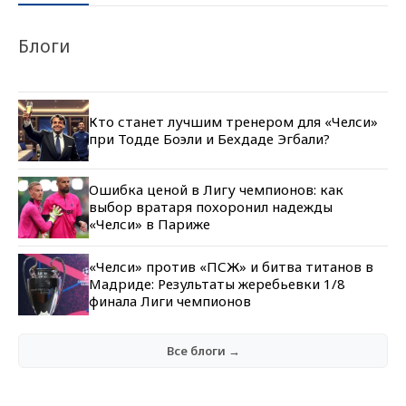
Блоги
Кто станет лучшим тренером для «Челси»
при Тодде Боэли и Бехдаде Эгбали?
Ошибка ценой в Лигу чемпионов: как
выбор вратаря похоронил надежды
«Челси» в Париже
«Челси» против «ПСЖ» и битва титанов в
Мадриде: Результаты жеребьевки 1/8
финала Лиги чемпионов
Все блоги →