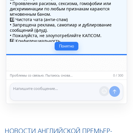
• Проявления расизма, сексизма, гомофобии или
дискриминации по любым признакам караются
мгновенным баном.
3️⃣ Чистота чата (анти-спам)
• Запрещена реклама, самопиар и дублирование
сообщений (флуд).
• Пожалуйста, не злоупотребляйте КАПСОМ.
4️⃣ Конфиденциальность
• Не публикуйте личные данные — свои или чужие
Понятно
(телефоны, адреса, документы).
5️⃣ Уместность контента
• Обсуждайте темы, соответствующие тематике чата.
• Запрещён шок-контент, материалы 18+ и призывы к
насилию.
Проблемы со связью. Пытаюсь снова…
0 / 300
ℹ️ Модераторы и администраторы вправе удалять
сообщения и ограничивать доступ к чату при
нарушении правил.
НОВОСТИ АНГЛИЙСКОЙ ПРЕМЬЕР-