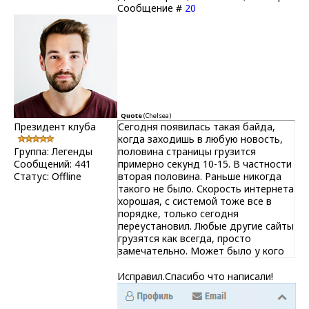
Сообщение #
20
Quote
(
Chelsea
)
Президент клуба
Сегодня появилась такая байда,
когда заходишь в любую новость,
Группа: Легенды
половина страницы грузится
Сообщений:
441
примерно секунд 10-15. В частности
Статус:
Offline
вторая половина. Раньше никогда
такого не было. Скорость интернета
хорошая, с системой тоже все в
порядке, только сегодня
переустановил. Любые другие сайты
грузятся как всегда, просто
замечательно. Может было у кого
такое?!! Прикрепления:
4791144.png(478Kb)
Исправил.Спасибо что написали!