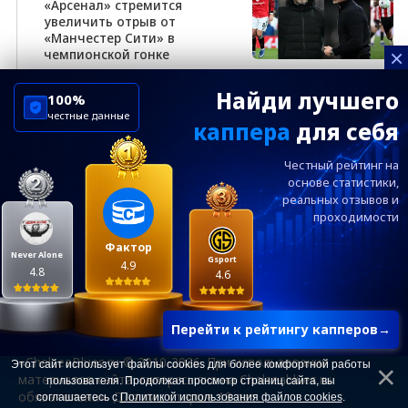
«Арсенал» стремится
увеличить отрыв от
«Манчестер Сити» в
×
чемпионской гонке
Найди лучшего
100%
честные данные
каппера
для себя
ChelseaBluesRu
ФК Челси
Честный рейтинг на
Посетителям
Информация
основе статистики,
реальных
отзывов и
проходимости
Ежевечерний дайджест главных новостей от
редакции ChelseaBlues.ru — подписывайтесь!
Фактор
Never Alone
Gsport
4.9
4.8
4.6
Перейти к рейтингу капперов
→
«ChelseaBlues.ru © 2010-2026. При использовании
Этот сайт использует файлы cookies для более комфортной работы
материалов сайта, гиперссылка на Chelseablues.ru
пользователя. Продолжая просмотр страниц сайта, вы
обязательна». Для лиц старше 18 лет.
соглашаетесь с
Политикой использования файлов cookies
.