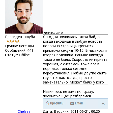
Quote
(
ZiDANE
)
Президент клуба
Сегодня появилась такая байда,
когда заходишь в любую новость,
Группа: Легенды
половина страницы грузится
Сообщений:
441
примерно секунд 10-15. В частности
Статус:
Offline
вторая половина. Раньше никогда
такого не было. Скорость интернета
хорошая, с системой тоже все в
порядке, только сегодня
переустановил. Любые другие сайты
грузятся как всегда, просто
замечательно. Может было у кого
такое?!!
Прикрепления: 4791144.png(478Kb)
Извиняюсь не заметил сразу,
посомтрю щас .разберемся.
Chelsea
Дата: Вторник, 2011-06-21, 00:20 |