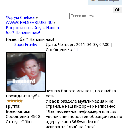
Форум Chelsea
»
WWW.CHELSEABLUES.RU
»
Вопросы по сайту
»
Нашел
баг? Напиши нам!
Нашел баг? Напиши нам!
SuperFranky
Дата: Четверг, 2011-04-07, 07:00 |
Сообщение #
11
незнаю баг это или нет , но ошибка
Президент клуба
есть .
У вас в разделе мультимедия и на
Группа:
странице наш информер написанно
Болельщики
"Для изменения информера или дял
Сообщений:
4500
увелечения новостей обращайтесь по
Статус:
Offline
адерсу: sarex36@yandex.ru"
исправьте "дял" на "для"