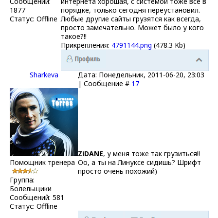
Сообщений:
интернета хорошая, с системой тоже все в
1877
порядке, только сегодня переустановил.
Статус:
Offline
Любые другие сайты грузятся как всегда,
просто замечательно. Может было у кого
такое?!!
Прикрепления:
4791144.png
(478.3 Kb)
Sharkeva
Дата: Понедельник, 2011-06-20, 23:03
| Сообщение #
17
ZiDANE
, у меня тоже так грузиться!!
Помощник тренера
Оо, а ты на Линуксе сидишь? Шрифт
просто очень похожий)
Группа:
Болельщики
Сообщений:
581
Статус:
Offline