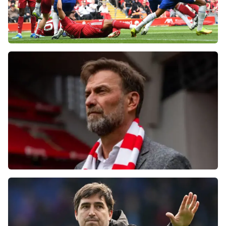
Фанаты «Ливерпуля» шокированы
неспособностью команды обыграть нынешний
«Челси»
Болельщики «Ливерпуля» освистали команду
после ничьей с «Челси»