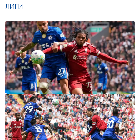
ЛИГИ
«Слот не тот человек»: болельщики
«Ливерпуля» и «Челси» разнесли тренеров
после ничьей на «Энфилде»