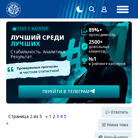
ТОП-1 КАППЕР
89%+
проходимость
ЛУЧШИЙ СРЕДИ
2500+
ЛУЧШИХ
довольных
Стабильность. Аналитика.
клиентов
Результат.
№1
в рейтинге капперов
ПЕРЕЙТИ В ТЕЛЕГРАМ
Страница
2
из
5
«
1
2
3
4
5
»