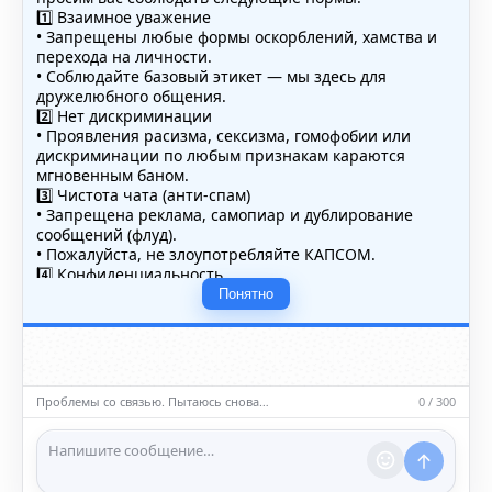
1️⃣ Взаимное уважение
• Запрещены любые формы оскорблений, хамства и
перехода на личности.
• Соблюдайте базовый этикет — мы здесь для
дружелюбного общения.
2️⃣ Нет дискриминации
• Проявления расизма, сексизма, гомофобии или
дискриминации по любым признакам караются
мгновенным баном.
3️⃣ Чистота чата (анти-спам)
• Запрещена реклама, самопиар и дублирование
сообщений (флуд).
• Пожалуйста, не злоупотребляйте КАПСОМ.
4️⃣ Конфиденциальность
• Не публикуйте личные данные — свои или чужие
Понятно
(телефоны, адреса, документы).
5️⃣ Уместность контента
• Обсуждайте темы, соответствующие тематике чата.
• Запрещён шок-контент, материалы 18+ и призывы к
насилию.
Проблемы со связью. Пытаюсь снова…
0 / 300
ℹ️ Модераторы и администраторы вправе удалять
сообщения и ограничивать доступ к чату при
нарушении правил.