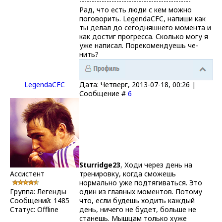
---------------------------------------------
Рад, что есть люди с кем можно
поговорить. LegendaCFC, напиши как
ты делал до сегодняшнего момента и
как достиг прогресса. Сколько могу я
уже написал. Порекомендуешь че-
нить?
LegendaCFC
Дата: Четверг, 2013-07-18, 00:26 |
Сообщение #
6
Sturridge23
, Ходи через день на
Ассистент
тренировку, когда сможешь
нормально уже подтягиваться. Это
Группа: Легенды
один из главных моментов. Потому
Сообщений:
1485
что, если будешь ходить каждый
Статус:
Offline
день, ничего не будет, больше не
станешь. Мышцам только хуже