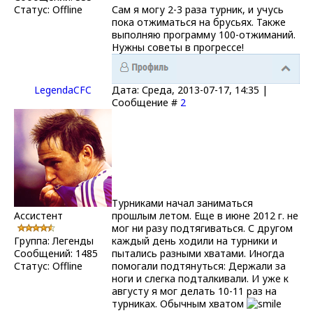
Статус:
Offline
Сам я могу 2-3 раза турник, и учусь
пока отжиматься на брусьях. Также
выполняю программу 100-отжиманий.
Нужны советы в прогрессе!
LegendaCFC
Дата: Среда, 2013-07-17, 14:35 |
Сообщение #
2
Турниками начал заниматься
Ассистент
прошлым летом. Еще в июне 2012 г. не
мог ни разу подтягиваться. С другом
Группа: Легенды
каждый день ходили на турники и
Сообщений:
1485
пытались разными хватами. Иногда
Статус:
Offline
помогали подтянуться: Держали за
ноги и слегка подталкивали. И уже к
августу я мог делать 10-11 раз на
турниках. Обычным хватом