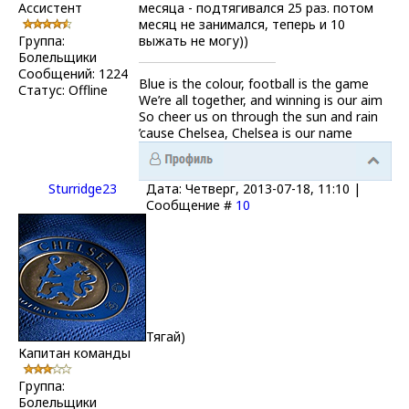
Ассистент
месяца - подтягивался 25 раз. потом
месяц не занимался, теперь и 10
Группа:
выжать не могу))
Болельщики
Сообщений:
1224
Blue is the colour, football is the game
Статус:
Offline
We’re all together, and winning is our aim
So cheer us on through the sun and rain
’cause Chelsea, Chelsea is our name
Sturridge23
Дата: Четверг, 2013-07-18, 11:10 |
Сообщение #
10
Тягай)
Капитан команды
Группа:
Болельщики