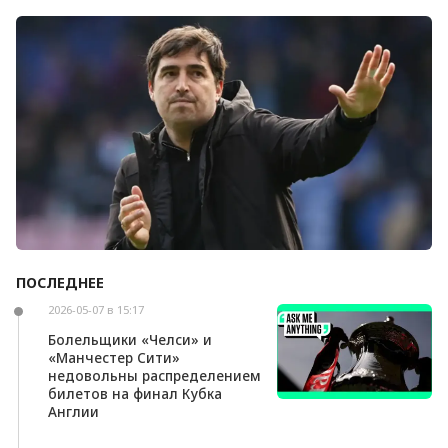
Болельщики «Ливерпуля» освистали команду
после ничьей с «Челси»
ПОСЛЕДНЕЕ
Андони Ираола может возглавить «Кристал
Пэлас»
2026-05-07 в 15:17
Болельщики «Челси» и
«Манчестер Сити»
недовольны распределением
билетов на финал Кубка
Англии