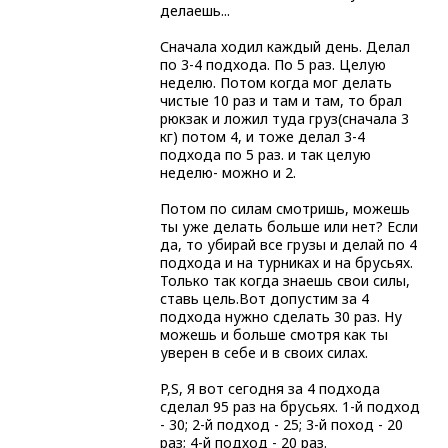
делаешь...
Сначала ходил каждый день. Делал
по 3-4 подхода. По 5 раз. Целую
неделю. Потом когда мог делать
чистые 10 раз и там и там, то брал
рюкзак и ложил туда груз(сначала 3
кг) потом 4, и тоже делал 3-4
подхода по 5 раз. и так целую
неделю- можно и 2.
Потом по силам смотришь, можешь
ты уже делать больше или нет? Если
да, то убирай все грузы и делай по 4
подхода и на турниках и на брусьях.
Только так когда знаешь свои силы,
ставь цель.Вот допустим за 4
подхода нужно сделать 30 раз. Ну
можешь и больше смотря как ты
уверен в себе и в своих силах.
P,S, Я вот сегодня за 4 подхода
сделал 95 раз на брусьях. 1-й подход
- 30; 2-й подход - 25; 3-й поход - 20
раз; 4-й подход - 20 раз.