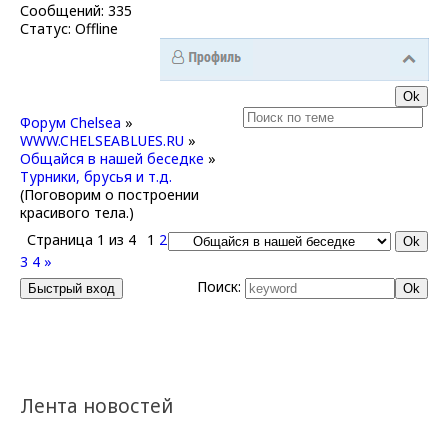
Сообщений:
335
Статус:
Offline
Форум Chelsea
»
WWW.CHELSEABLUES.RU
»
Общайся в нашей беседке
»
Турники, брусья и т.д.
(Поговорим о построении
красивого тела.)
Страница
1
из
4
1
2
3
4
»
Поиск:
Лента новостей