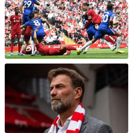
«Ливерпуля» и «Челси» разнесли тренеров
после ничьей на «Энфилде»
Фанаты «Ливерпуля» шокированы
неспособностью команды обыграть нынешний
«Челси»