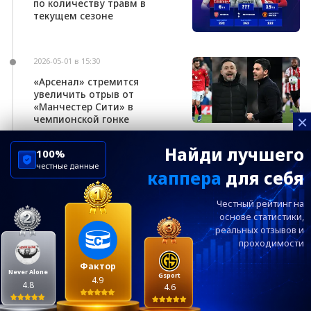
по количеству травм в
текущем сезоне
2026-05-01 в 15:30
«Арсенал» стремится
увеличить отрыв от
«Манчестер Сити» в
×
чемпионской гонке
Найди лучшего
100%
честные данные
каппера
для себя
ChelseaBluesRu
ФК Челси
Честный рейтинг на
Посетителям
Информация
основе статистики,
реальных
отзывов и
проходимости
Ежевечерний дайджест главных новостей от
редакции ChelseaBlues.ru — подписывайтесь!
Фактор
Never Alone
Gsport
4.9
4.8
4.6