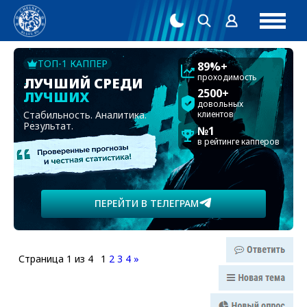
ТОП-1 КАППЕР
89%+
проходимость
ЛУЧШИЙ СРЕДИ
2500+
ЛУЧШИХ
довольных
Стабильность. Аналитика.
клиентов
Результат.
№1
в рейтинге капперов
ПЕРЕЙТИ В ТЕЛЕГРАМ
Страница
1
из
4
1
2
3
4
»