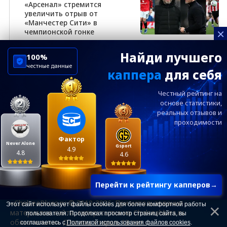
«Арсенал» стремится
увеличить отрыв от
«Манчестер Сити» в
×
чемпионской гонке
Найди лучшего
100%
честные данные
каппера
для себя
ChelseaBluesRu
ФК Челси
Честный рейтинг на
Посетителям
Информация
основе статистики,
реальных
отзывов и
проходимости
Ежевечерний дайджест главных новостей от
редакции ChelseaBlues.ru — подписывайтесь!
Фактор
Never Alone
Gsport
4.9
4.8
4.6
Перейти к рейтингу капперов
→
«ChelseaBlues.ru © 2010-2026. При использовании
Этот сайт использует файлы cookies для более комфортной работы
материалов сайта, гиперссылка на Chelseablues.ru
пользователя. Продолжая просмотр страниц сайта, вы
обязательна». Для лиц старше 18 лет.
соглашаетесь с
Политикой использования файлов cookies
.