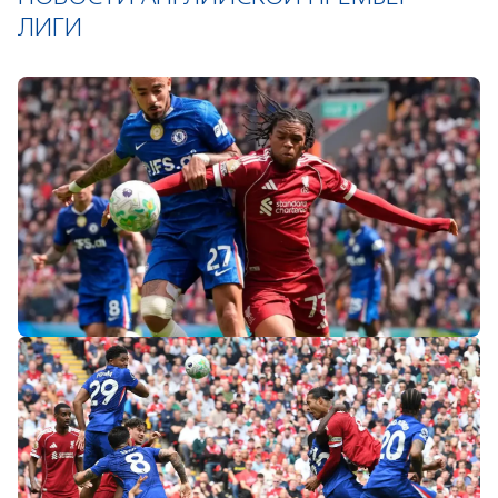
ЛИГИ
«Слот не тот человек»: болельщики
«Ливерпуля» и «Челси» разнесли тренеров
после ничьей на «Энфилде»