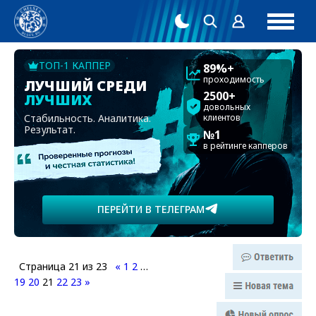
ТОП-1 КАППЕР
89%+
проходимость
ЛУЧШИЙ СРЕДИ
2500+
ЛУЧШИХ
довольных
Стабильность. Аналитика.
клиентов
Результат.
№1
в рейтинге капперов
ПЕРЕЙТИ В ТЕЛЕГРАМ
Страница
21
из
23
«
1
2
…
19
20
21
22
23
»