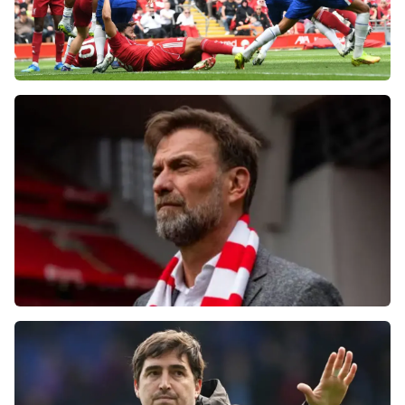
Фанаты «Ливерпуля» шокированы
неспособностью команды обыграть нынешний
«Челси»
Болельщики «Ливерпуля» освистали команду
после ничьей с «Челси»