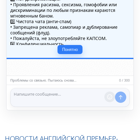
• Проявления расизма, сексизма, гомофобии или
дискриминации по любым признакам караются
мгновенным баном.
3️⃣ Чистота чата (анти-спам)
• Запрещена реклама, самопиар и дублирование
сообщений (флуд).
• Пожалуйста, не злоупотребляйте КАПСОМ.
4️⃣ Конфиденциальность
• Не публикуйте личные данные — свои или чужие
Понятно
(телефоны, адреса, документы).
5️⃣ Уместность контента
• Обсуждайте темы, соответствующие тематике чата.
• Запрещён шок-контент, материалы 18+ и призывы к
насилию.
Проблемы со связью. Пытаюсь снова…
0 / 300
ℹ️ Модераторы и администраторы вправе удалять
сообщения и ограничивать доступ к чату при
нарушении правил.
НОВОСТИ АНГЛИЙСКОЙ ПРЕМЬЕР-