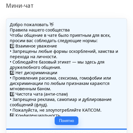
Мини-чат
Добро пожаловать 👋
Правила нашего сообщества
Чтобы общение в чате было приятным для всех,
просим вас соблюдать следующие нормы:
1️⃣ Взаимное уважение
• Запрещены любые формы оскорблений, хамства и
перехода на личности.
• Соблюдайте базовый этикет — мы здесь для
дружелюбного общения.
2️⃣ Нет дискриминации
• Проявления расизма, сексизма, гомофобии или
дискриминации по любым признакам караются
мгновенным баном.
3️⃣ Чистота чата (анти-спам)
• Запрещена реклама, самопиар и дублирование
сообщений (флуд).
• Пожалуйста, не злоупотребляйте КАПСОМ.
4️⃣ Конфиденциальность
• Не публикуйте личные данные — свои или чужие
Понятно
(телефоны, адреса, документы).
5️⃣ Уместность контента