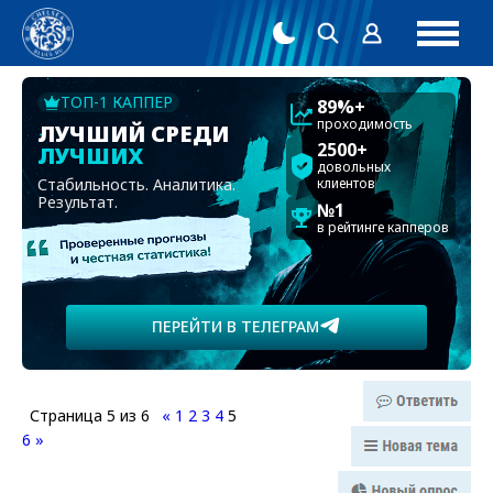
ТОП-1 КАППЕР
89%+
проходимость
ЛУЧШИЙ СРЕДИ
2500+
ЛУЧШИХ
довольных
Стабильность. Аналитика.
клиентов
Результат.
№1
в рейтинге капперов
ПЕРЕЙТИ В ТЕЛЕГРАМ
Страница
5
из
6
«
1
2
3
4
5
6
»