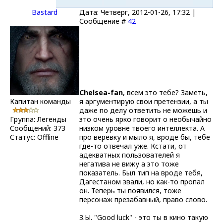
Bastard
Дата: Четверг, 2012-01-26, 17:32 |
Сообщение #
42
Chelsea-fаn
, всем это тебе? Заметь,
Капитан команды
я аргументирую свои претензии, а ты
даже по делу ответить не можешь и
Группа: Легенды
это очень ярко говорит о необычайно
Сообщений:
373
низком уровне твоего интеллекта. А
Статус:
Offline
про верёвку и мыло я, вроде бы, тебе
где-то отвечал уже. Кстати, от
адекватных пользователей я
негатива не вижу а это тоже
показатель. Был тип на вроде тебя,
Дагестаном звали, но как-то пропал
он. Теперь ты появился, тоже
персонаж презабавный, право слово.
З.Ы. "Good luck" - это ты в кино такую