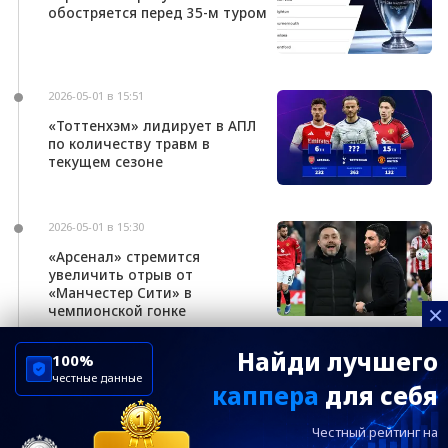
обостряется перед 35-м туром
2026-05-01 в 15:51
«Тоттенхэм» лидирует в АПЛ
по количеству травм в
текущем сезоне
2026-05-01 в 15:30
«Арсенал» стремится
увеличить отрыв от
«Манчестер Сити» в
×
чемпионской гонке
Найди лучшего
100%
честные данные
каппера
для себя
ChelseaBluesRu
ФК Челси
Честный рейтинг на