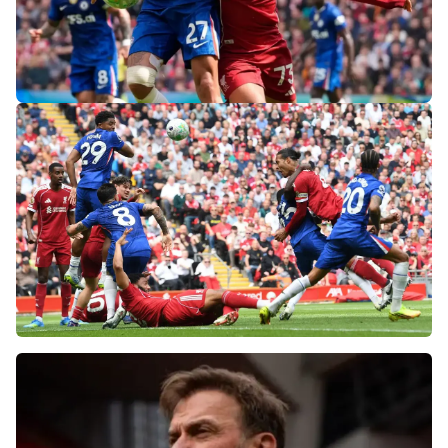
«Слот не тот человек»: болельщики
«Ливерпуля» и «Челси» разнесли тренеров
после ничьей на «Энфилде»
Фанаты «Ливерпуля» шокированы
неспособностью команды обыграть нынешний
«Челси»