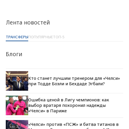
Лента новостей
ТРАНСФЕРЫ
ПОПУЛЯРНЫЕ
ТОП-5
Блоги
Кто станет лучшим тренером для «Челси»
при Тодде Боэли и Бехдаде Эгбали?
Ошибка ценой в Лигу чемпионов: как
выбор вратаря похоронил надежды
«Челси» в Париже
«Челси» против «ПСЖ» и битва титанов в