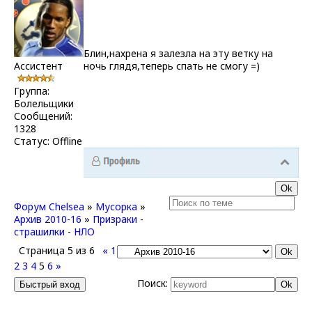
Блин,нахрена я залезла на эту ветку на
Ассистент
ночь глядя,теперь спать не смогу =)
Группа:
Болельщики
Сообщений:
1328
Статус:
Offline
Форум Chelsea
»
Мусорка
»
Архив 2010-16
»
Призраки -
страшилки - НЛО
Страница
5
из
6
«
1
2
3
4
5
6
»
Поиск: