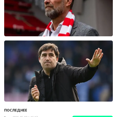
Болельщики «Ливерпуля» освистали команду
после ничьей с «Челси»
ПОСЛЕДНЕЕ
Андони Ираола может возглавить «Кристал
Пэлас»