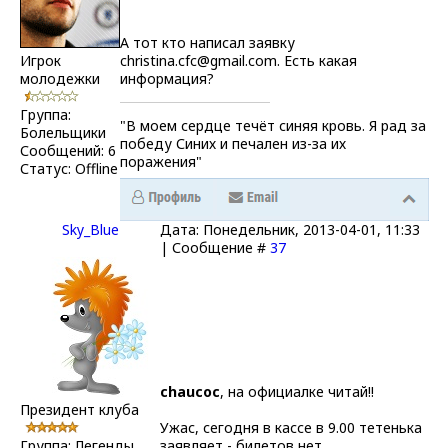
А тот кто написал заявку
Игрок
christina.cfc@gmail.com. Есть какая
молодежки
информация?
Группа:
"В моем сердце течёт синяя кровь. Я рад за
Болельщики
победу Синих и печален из-за их
Сообщений:
6
поражения"
Статус:
Offline
Sky_Blue
Дата: Понедельник, 2013-04-01, 11:33
| Сообщение #
37
chaucoc
, на официалке читай!!
Президент клуба
Ужас, сегодня в кассе в 9.00 тетенька
Группа: Легенды
заявляет - билетов нет,