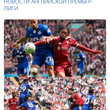
НОВОСТИ АНГЛИЙСКОЙ ПРЕМЬЕР-
ЛИГИ
«Слот не тот человек»: болельщики
«Ливерпуля» и «Челси» разнесли тренеров
после ничьей на «Энфилде»