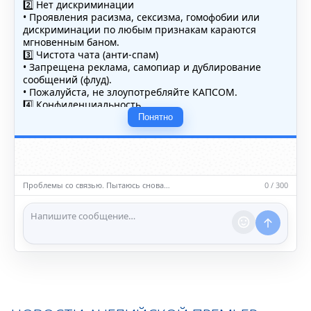
2️⃣ Нет дискриминации
• Проявления расизма, сексизма, гомофобии или
дискриминации по любым признакам караются
мгновенным баном.
3️⃣ Чистота чата (анти-спам)
• Запрещена реклама, самопиар и дублирование
сообщений (флуд).
• Пожалуйста, не злоупотребляйте КАПСОМ.
4️⃣ Конфиденциальность
• Не публикуйте личные данные — свои или чужие
Понятно
(телефоны, адреса, документы).
5️⃣ Уместность контента
• Обсуждайте темы, соответствующие тематике чата.
• Запрещён шок-контент, материалы 18+ и призывы к
насилию.
Проблемы со связью. Пытаюсь снова…
0 / 300
ℹ️ Модераторы и администраторы вправе удалять
сообщения и ограничивать доступ к чату при
нарушении правил.