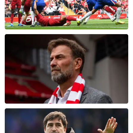
Фанаты «Ливерпуля» шокированы
неспособностью команды обыграть нынешний
«Челси»
Болельщики «Ливерпуля» освистали команду
после ничьей с «Челси»