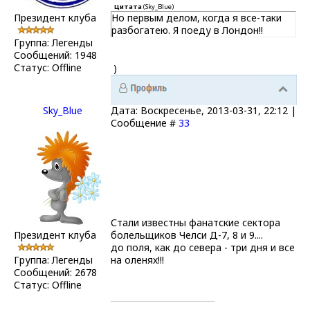
Цитата
(
Sky_Blue
)
Президент клуба
Но первым делом, когда я все-таки
разбогатею. Я поеду в Лондон!!
Группа: Легенды
Сообщений:
1948
Статус:
Offline
)
Sky_Blue
Дата: Воскресенье, 2013-03-31, 22:12 |
Сообщение #
33
Стали известны фанатские сектора
Президент клуба
болельщиков Челси Д-7, 8 и 9....
до поля, как до севера - три дня и все
Группа: Легенды
на оленях!!!
Сообщений:
2678
Статус:
Offline