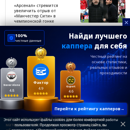
«Арсенал» стремится
увеличить отрыв от
«Манчестер Сити» в
×
чемпионской гонке
Найди лучшего
100%
честные данные
каппера
для себя
ChelseaBluesRu
ФК Челси
Честный рейтинг на
Посетителям
Информация
основе статистики,
реальных
отзывов и
проходимости
Ежевечерний дайджест главных новостей от
редакции ChelseaBlues.ru — подписывайтесь!
Фактор
Never Alone
Gsport
4.9
4.8
4.6
Перейти к рейтингу капперов
→
«ChelseaBlues.ru © 2010-2026. При использовании
Этот сайт использует файлы cookies для более комфортной работы
материалов сайта, гиперссылка на Chelseablues.ru
пользователя. Продолжая просмотр страниц сайта, вы