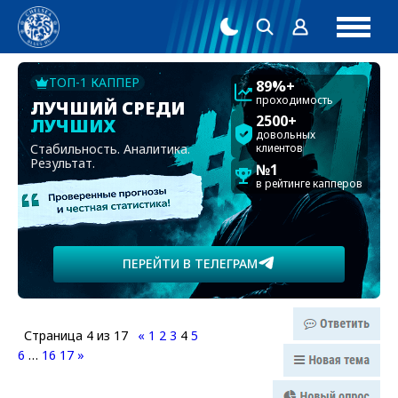
ТОП-1 КАППЕР
89%+
проходимость
ЛУЧШИЙ СРЕДИ
2500+
ЛУЧШИХ
довольных
Стабильность. Аналитика.
клиентов
Результат.
№1
в рейтинге капперов
ПЕРЕЙТИ В ТЕЛЕГРАМ
Страница
4
из
17
«
1
2
3
4
5
6
…
16
17
»