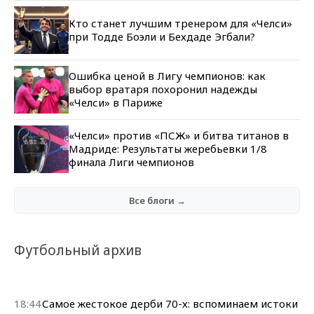
Кто станет лучшим тренером для «Челси»
при Тодде Боэли и Бехдаде Эгбали?
Ошибка ценой в Лигу чемпионов: как
выбор вратаря похоронил надежды
«Челси» в Париже
«Челси» против «ПСЖ» и битва титанов в
Мадриде: Результаты жеребьевки 1/8
финала Лиги чемпионов
Все блоги →
Футбольный архив
18:44
Самое жестокое дерби 70-х: вспоминаем истоки