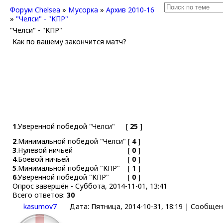
Форум Chelsea
»
Мусорка
»
Архив 2010-16
»
"Челси" - "КПР"
"Челси" - "КПР"
Как по вашему закончится матч?
1
.
Уверенной победой "Челси"
[
25
]
2
.
Минимальной победой "Челси"
[
4
]
3
.
Нулевой ничьей
[
0
]
4
.
Боевой ничьей
[
0
]
5
.
Минимальной победой "КПР"
[
1
]
6
.
Уверенной победой "КПР"
[
0
]
Опрос завершён - Суббота, 2014-11-01, 13:41
Всего ответов:
30
kasumov7
Дата: Пятница, 2014-10-31, 18:19 | Сообще