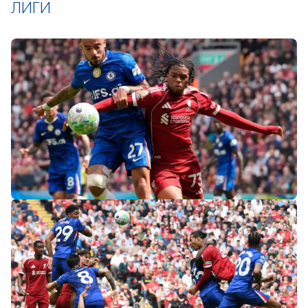
ЛИГИ
«Слот не тот человек»: болельщики
«Ливерпуля» и «Челси» разнесли тренеров
после ничьей на «Энфилде»