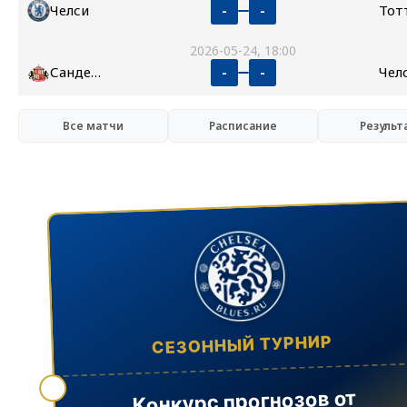
Челси
-
-
2026-05-24, 18:00
Сандерленд
Чел
-
-
Все матчи
Расписание
Результ
СЕЗОННЫЙ ТУРНИР
Конкурс прогнозов от