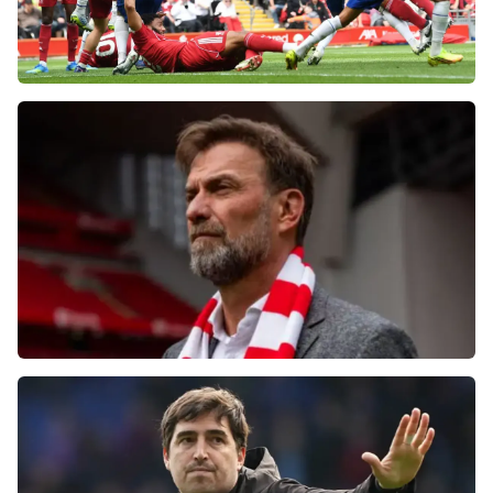
Фанаты «Ливерпуля» шокированы
неспособностью команды обыграть нынешний
«Челси»
Болельщики «Ливерпуля» освистали команду
после ничьей с «Челси»