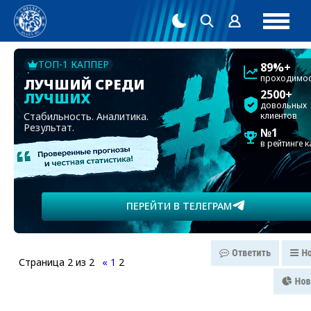
ТОП-1 КАППЕР
89%+
проходимос
ЛУЧШИЙ СРЕДИ
2500+
ЛУЧШИХ
довольных
Стабильность. Аналитика.
клиентов
Результат.
№1
в рейтинге 
ПЕРЕЙТИ В ТЕЛЕГРАМ
Страница
2
из
2
«
1
2