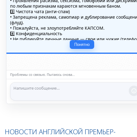
• Проявления расизма, сексизма, гомофобии или дискрим
по любым признакам караются мгновенным баном.
3️⃣ Чистота чата (анти-спам)
• Запрещена реклама, самопиар и дублирование сообщен
(флуд).
• Пожалуйста, не злоупотребляйте КАПСОМ.
4️⃣ Конфиденциальность
• Не публикуйте личные данные — свои или чужие (телефо
адреса, документы).
Понятно
5️⃣ Уместность контента
• Обсуждайте темы, соответствующие тематике чата.
• Запрещён шок-контент, материалы 18+ и призывы к нас
ℹ️ Модераторы и администраторы вправе удалять сообщен
ограничивать доступ к чату при нарушении правил.
Проблемы со связью. Пытаюсь снова…
НОВОСТИ АНГЛИЙСКОЙ ПРЕМЬЕР-