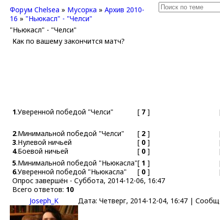
Форум Chelsea
»
Мусорка
»
Архив 2010-
16
»
"Ньюкасл" - "Челси"
"Ньюкасл" - "Челси"
Как по вашему закончится матч?
1
.
Уверенной победой "Челси"
[
7
]
2
.
Минимальной победой "Челси"
[
2
]
3
.
Нулевой ничьей
[
0
]
4
.
Боевой ничьей
[
0
]
5
.
Минимальной победой "Ньюкасла"
[
1
]
6
.
Уверенной победой "Ньюкасла"
[
0
]
Опрос завершён - Суббота, 2014-12-06, 16:47
Всего ответов:
10
Joseph_K
Дата: Четверг, 2014-12-04, 16:47 | Сооб