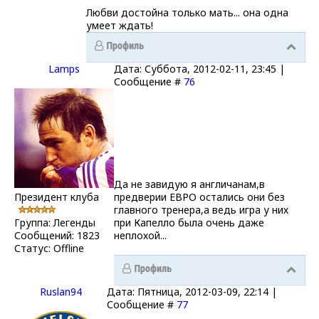
Любви достойна только мать... она одна
умеет ждать!
Lamps
Дата: Суббота, 2012-02-11, 23:45 |
Сообщение #
76
Да не завидую я англичанам,в
Президент клуба
предверии ЕВРО остались они без
главного тренера,а ведь игра у них
Группа: Легенды
при Капелло была очень даже
Сообщений:
1823
неплохой...
Статус:
Offline
Ruslan94
Дата: Пятница, 2012-03-09, 22:14 |
Сообщение #
77