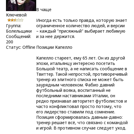
В чаще
Ключевой
Иногда есть только правда, которую знает
Группа:
ограниченное количество людей, и версии
Болельщики
– каждый "присяжный" выбирает любимую
Сообщений:
и за нее держится.
200
Статус:
Offline
Позиции Капелло
Капелло стареет, ему 65 лет. Он из другой
эпохи, итальянцу интересно посетить
Большой театр, а не написать сообщение в
Твиттер. Такой непростой, противоречивый
тренер из элитного списка не может быть
заурядным человеком. Фабио давний
футбольный вояка, воспитанный не
последними наставниками Италии, он
редко признавал авторитет футболистов и
часто конфликтовал просто потому, что
его лидерство ставили под сомнение.
Позиция сформировалась давным-давно:
тренер решает всё, что связано с командой
и игрой. В противном случае следует уход.