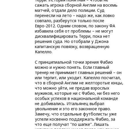
сажать игрока сборной Англии на восемь
матчей, отдали дело полиции. Суд
перенесли на лето – надо же, как ловко
совпало, разберутся только после
Евро-2012. Одним словом, по закону ФА
избавила себя от проблемы – не могут
дисквалифицировать Терри, пока нет
решения суда. Но отобрали у Джона
капитанскую повязку, возвращенную
Капелло.
С принципиальной точки зрения Фабио
можно и нужно понять. Если главный
тренер не принимает главных решений – он
или терпит, или уходит. Капелло посчитал,
что в сборной Англии не желторотые юнцы,
что можно уйти, не предав взрослых
мужиков, которые ни с Фабио, ни без него
особых успехов в национальной команде
не добивались. Итальянец выбрал
увольнение и это его законное право.
Замечу, что отдельные футболисты уже
успели косвенно поддержать Фабио, за
что еще получат "по шапке". Лишать