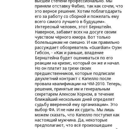
высшей степени профессионально. Мы
приняли отставку Фабио, так как сочли, что
это верное решение. Хотим поблагодарить
его за работу со сборной и пожелать ему
всего самого лучшего в будущем».
Интересный человек, этот Бернштейн.
Наверное, забавит всех на досуге своим
чувством чёрного юмора. Вот только
болельщикам не смешно. И как правильно
рассуждает обозреватель «Guardian» Оуэн
Гибсон, - «Как и раньше, владение
Бернштейна будет оцениваться по его
реакции на кризис, который он же и начал.
Но он платит за грехи своих
предшественников, которые подписали
двухлетний контракт с Капелло после
провала квалификации на ЧМ-2010. Теперь,
решения, принятые им и генеральным
секретарем Алексом Хорном, в течение
ближайший нескольких дней определят
судьбу вверенной ему организации». Это
выбор ФА. И не нам их судить. Мы лишь
можем сказать, что Капелло поступил как
настоящий мужчина. Да, некоторые
предполагают, что всё произошедшее