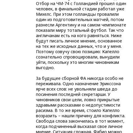
Отбор на ЧМ-74 с Голландией прошел один
человек, в финальной стадии работал уже
Михелс. При этом голландцы провалили
один из подготовительных матчей, потом
разнесли Аргентину и на самом чемпионате
показали миру тотальный футбол. Так что
англичанам есть на кого равняться. Ниже
будут писать личное мнение, основанное
на тех же исходных данных, что и у меня.
Поэтому озвучу свою позицию: Капелло
сознательно спровоцировали, вынудили
уйти, поскольку это многим чиновникам
выгодно.
За будущее сборной ФА никогда особо не
переживала. Одно назначение Эрикссона
ярче всех слов: не увольняли шведа до
посинения последней секретарши. У
чиновников свои цели, ловко прикрытые
здравыми рассказами о недопустимости
расизма. В то же время, стоило Капелло
возразить – нашли причину для конфликта.
Свобода слова закончилась в тот момент,
когда подчиненный высказал свое личное
мнение. Ситуация сложная, Фабио можно