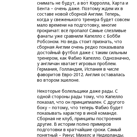
снимать не будут, а вот Кэрролла, Харта и
Бента – очень даже. Поэтому ждем их в
составе новой сборной Англии. Теперь,
когда у свеженького тренера будет совсем
мало времени на подготовку, многие
прокричат: всё пропало! Самые слезливые
фанаты уже сравнили Капелло с Бобби
Робсоном. Но ведь стоит признать, что
сборная Англии очень редко показывала
достойный футбол даже с таким сильным
тренером, как Фабио Капелло. Однозначно,
у англичан хватает игровых проблем.
Германия, Голландия, Испания в числе
фаворитов Евро-2012. Англия оставалась
во втором эшелоне.
Некоторые болельщики даже рады. С
одной стороны рады тому, что Капелло
показал, что он принципиален. С другого
боку – потому, что теперь Фабио будет
показывать характер в иной команде.
Сборная не клуб, принципы построения
другие. В истории полно примеров
подготовки в кратчайшие сроки. Самый
понятный – Ринус Михелс и Нидерланды.