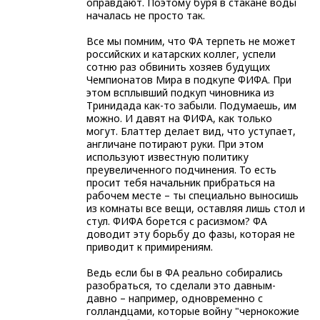
оправдают. Поэтому буря в стакане воды
началась не просто так.
Все мы помним, что ФА терпеть не может
российских и катарских коллег, успели
сотню раз обвинить хозяев будущих
Чемпионатов Мира в подкупе ФИФА. При
этом всплывший подкуп чиновника из
Тринидада как-то забыли. Подумаешь, им
можно. И давят на ФИФА, как только
могут. Блаттер делает вид, что уступает,
англичане потирают руки. При этом
используют известную политику
преувеличенного подчинения. То есть
просит тебя начальник прибраться на
рабочем месте – ты специально выносишь
из комнаты все вещи, оставляя лишь стол и
стул. ФИФА борется с расизмом? ФА
доводит эту борьбу до фазы, которая не
приводит к примирениям.
Ведь если бы в ФА реально собирались
разобраться, то сделали это давным-
давно – например, одновременно с
голландцами, которые войну "чернокожие