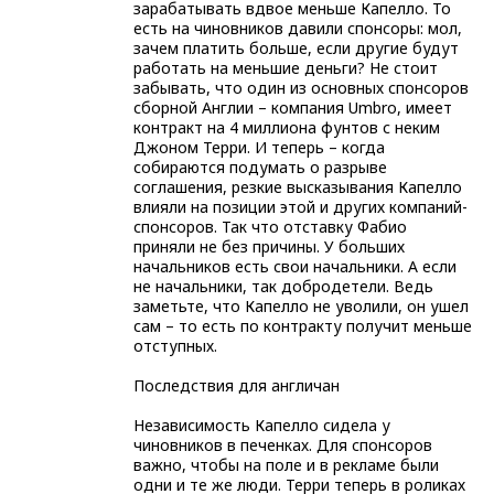
зарабатывать вдвое меньше Капелло. То
есть на чиновников давили спонсоры: мол,
зачем платить больше, если другие будут
работать на меньшие деньги? Не стоит
забывать, что один из основных спонсоров
сборной Англии – компания Umbro, имеет
контракт на 4 миллиона фунтов с неким
Джоном Терри. И теперь – когда
собираются подумать о разрыве
соглашения, резкие высказывания Капелло
влияли на позиции этой и других компаний-
спонсоров. Так что отставку Фабио
приняли не без причины. У больших
начальников есть свои начальники. А если
не начальники, так добродетели. Ведь
заметьте, что Капелло не уволили, он ушел
сам – то есть по контракту получит меньше
отступных.
Последствия для англичан
Независимость Капелло сидела у
чиновников в печенках. Для спонсоров
важно, чтобы на поле и в рекламе были
одни и те же люди. Терри теперь в роликах