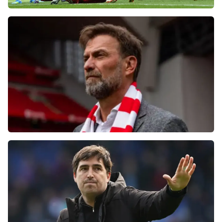
Фанаты «Ливерпуля» шокированы
неспособностью команды обыграть нынешний
«Челси»
Болельщики «Ливерпуля» освистали команду
после ничьей с «Челси»