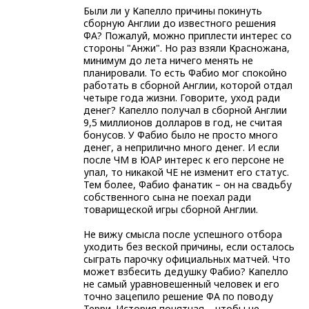
Были ли у Капелло причины покинуть
сборную Англии до известного решения
ФА? Пожалуй, можно приплести интерес со
стороны "Анжи". Но раз взяли Красножана,
минимум до лета ничего менять не
планировали. То есть Фабио мог спокойно
работать в сборной Англии, которой отдал
четыре года жизни. Говорите, уход ради
денег? Капелло получал в сборной Англии
9,5 миллионов долларов в год, не считая
бонусов. У Фабио было не просто много
денег, а неприлично много денег. И если
после ЧМ в ЮАР интерес к его персоне не
упал, то никакой ЧЕ не изменит его статус.
Тем более, Фабио фанатик – он на свадьбу
собственного сына не поехал ради
товарищеской игры сборной Англии.
Не вижу смысла после успешного отбора
уходить без веской причины, если осталось
сыграть парочку официальных матчей. Что
может взбесить дедушку Фабио? Капелло
не самый уравновешенный человек и его
точно зацепило решение ФА по поводу
Терри. История понятная – чтобы не