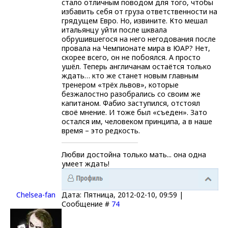
стало отличным поводом для того, чтобы
избавить себя от груза ответственности на
грядущем Евро. Но, извините. Кто мешал
итальянцу уйти после шквала
обрушившегося на него негодования после
провала на Чемпионате мира в ЮАР? Нет,
скорее всего, он не побоялся. А просто
ушёл. Теперь англичанам остаётся только
ждать… кто же станет новым главным
тренером «трёх львов», которые
безжалостно разобрались со своим же
капитаном. Фабио заступился, отстоял
своё мнение. И тоже был «съеден». Зато
остался им, человеком принципа, а в наше
время – это редкость.
Любви достойна только мать... она одна
умеет ждать!
Chelsea-fаn
Дата: Пятница, 2012-02-10, 09:59 |
Сообщение #
74