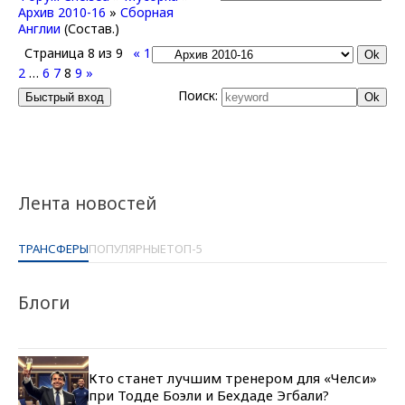
Архив 2010-16
»
Сборная
Англии
(Состав.)
Страница
8
из
9
«
1
2
…
6
7
8
9
»
Поиск:
Лента новостей
ТРАНСФЕРЫ
ПОПУЛЯРНЫЕ
ТОП-5
Блоги
Кто станет лучшим тренером для «Челси»
при Тодде Боэли и Бехдаде Эгбали?