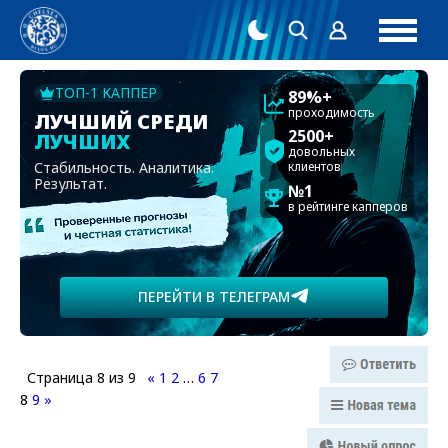
ТОП-1 КАППЕР
89%+
проходимость
ЛУЧШИЙ СРЕДИ
2500+
ЛУЧШИХ
довольных
Стабильность. Аналитика.
клиентов
Результат.
№1
в рейтинге капперов
ПЕРЕЙТИ В ТЕЛЕГРАМ
Страница
8
из
9
«
1
2
…
6
7
8
9
»