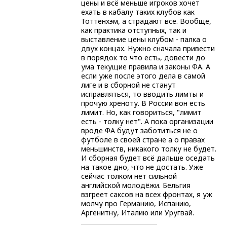
цены и всё меньше игроков хочет
ехать в кабалу таких клубов как
Тоттенхэм, а страдают все. Вообще,
как практика отступных, так и
выставление цены клубом - палка о
двух концах. Нужно сначала привести
в порядок то что есть, довести до
ума текущие правила и законы ФА. А
если уже после этого дела в самой
лиге и в сборной не станут
исправляться, то вводить лимты и
прочую хреноту. В России вон есть
лимит. Но, как говориться, "лимит
есть - толку нет". А пока организации
вроде ФА будут заботиться не о
футболе в своей стране а о правах
меньшинств, никакого толку не будет.
И сборная будет всё дальше оседать
на такое дно, что не достать. Уже
сейчас толком нет сильной
английской молодёжи. Бельгия
взгреет саксов на всех фронтах, я уж
молчу про Германию, Испанию,
Аргенитну, Италию или Уругвай.