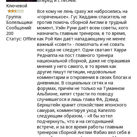
Вперёд и с песней.
Ключевой
Все кому не лень сразу же набросились на
Группа:
«горяченькое». Гус Хиддинк-спаситель не
Болельщики
против помочь сборной Англии в трудный
Сообщений:
момент, Уэйн Руни даёт всем советы, кого
200
назначить главным тренером, в то время,
Статус:
Offline
как Рой Кин даёт нападающему не менее
важный «совет» - помолчать и не совать
нос куда не следует. Одни сватают Харри
Реднаппа на пост главного тренера
национальной сборной, даже не спрашивая
мнения у него самого, в то время как
другие пишут петиции, недовольные
комментарии и откровения в своих блогах и
дневниках. В социальных сетях и на
форумах, причём не только на Туманном
Альбионе, кипят страсти по поводу
случившегося и лишь глава ФА, Дэвид
Бернштейн хранит спокойствие японского
самурая, комментируя уход Капелло
следующим образом, - «Я бы хотел
подчеркнуть, что и на сегодняшней
встрече, и за все время работы главным
тренером сборной Англии Фабио вел себя в