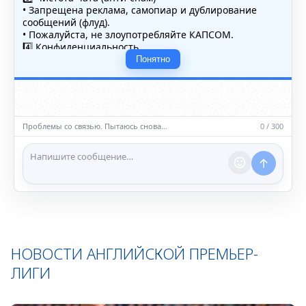
• Запрещена реклама, самопиар и дублирование
сообщений (флуд).
• Пожалуйста, не злоупотребляйте КАПСОМ.
4️⃣ Конфиденциальность
• Не публикуйте личные данные — свои или чужие
Понятно
(телефоны, адреса, документы).
5️⃣ Уместность контента
• Обсуждайте темы, соответствующие тематике чата.
• Запрещён шок-контент, материалы 18+ и призывы к
насилию.
Проблемы со связью. Пытаюсь снова…
0 / 300
ℹ️ Модераторы и администраторы вправе удалять
сообщения и ограничивать доступ к чату при
нарушении правил.
НОВОСТИ АНГЛИЙСКОЙ ПРЕМЬЕР-
ЛИГИ