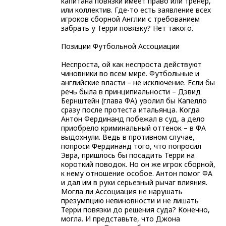
капитана повязки имеет право или тренер,
или коллектив. Где-то есть заявление всех
игроков сборной Англии с требованием
забрать у Терри повязку? Нет такого.
Позиции Футбольной Ассоциации
Неспроста, ой как неспроста действуют
чиновники во всем мире. Футбольные и
английские власти – не исключение. Если бы
речь была в принципиальности – Дэвид
Бернштейн (глава ФА) уволил бы Капелло
сразу после протеста итальянца. Когда
Антон Фердинанд побежал в суд, а дело
приобрело криминальный оттенок – в ФА
выдохнули. Ведь в противном случае,
попроси Фердинанд того, что попросил
Эвра, пришлось бы посадить Терри на
короткий поводок. Но он же игрок сборной,
к нему отношение особое. Антон помог ФА
и дал им в руки серьезный рычаг влияния.
Могла ли Ассоциация не нарушать
презумпцию невиновности и не лишать
Терри повязки до решения суда? Конечно,
могла. И представьте, что Джона