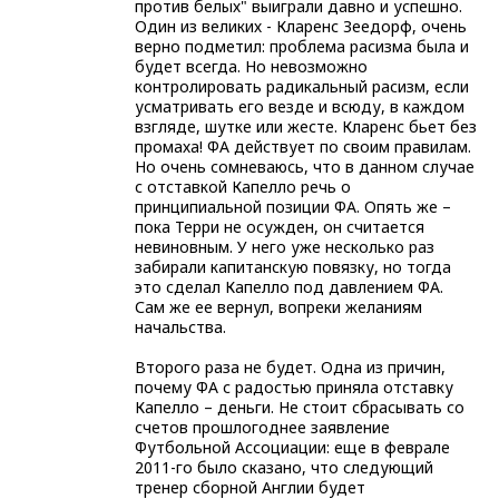
против белых" выиграли давно и успешно.
Один из великих - Кларенс Зеедорф, очень
верно подметил: проблема расизма была и
будет всегда. Но невозможно
контролировать радикальный расизм, если
усматривать его везде и всюду, в каждом
взгляде, шутке или жесте. Кларенс бьет без
промаха! ФА действует по своим правилам.
Но очень сомневаюсь, что в данном случае
с отставкой Капелло речь о
принципиальной позиции ФА. Опять же –
пока Терри не осужден, он считается
невиновным. У него уже несколько раз
забирали капитанскую повязку, но тогда
это сделал Капелло под давлением ФА.
Сам же ее вернул, вопреки желаниям
начальства.
Второго раза не будет. Одна из причин,
почему ФА с радостью приняла отставку
Капелло – деньги. Не стоит сбрасывать со
счетов прошлогоднее заявление
Футбольной Ассоциации: еще в феврале
2011-го было сказано, что следующий
тренер сборной Англии будет