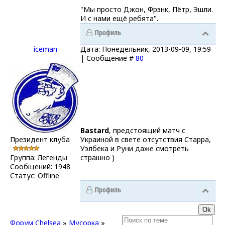
"Мы просто Джон, Фрэнк, Пётр, Эшли.
И с нами ещё ребята".
iceman
Дата: Понедельник, 2013-09-09, 19:59
| Сообщение #
80
Bastard
, предстоящий матч с
Президент клуба
Украиной в свете отсутствия Старра,
Уэлбека и Руни даже смотреть
Группа: Легенды
страшно )
Сообщений:
1948
Статус:
Offline
Форум Chelsea
»
Мусорка
»