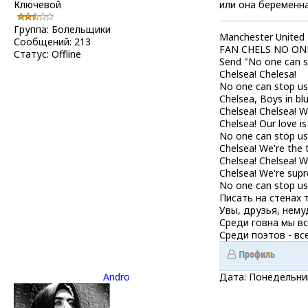
Ключевой
или она беременн
Группа: Болельщики
Manchester United
Сообщений:
213
FAN CHELS NO ON
Статус:
Offline
Send "No one can s
Chelsea! Chelesa!
No one can stop us
Chelsea, Boys in blu
Chelsea! Chelsea! W
Chelsea! Our love is
No one can stop us
Chelsea! We're the
Chelsea! Chelsea! W
Chelsea! We're sup
No one can stop us
Писать на стенах 
Увы, друзья, нему
Среди говна мы вс
Среди поэтов - все
Andro
Дата: Понедельник