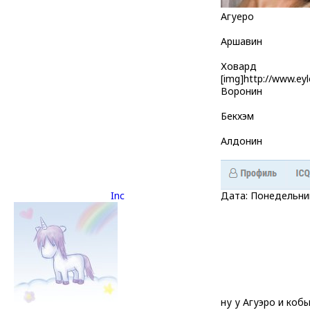
Агуеро
Аршавин
Ховард
[img]http://www.ey
Воронин
Бекхэм
Алдонин
Inc
Дата: Понедельник
ну у Агуэро и кобы