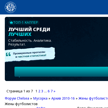
ТОП-1 КАППЕР
ЛУЧШИЙ СРЕДИ
ЛУЧШИХ
Стабильность. Аналитика.
Результат.
Страница
1
из
7
1
2
3
…
6
7
»
Форум Chelsea
»
Мусорка
»
Архив 2010-16
»
Жены футболист
Жены футболистов