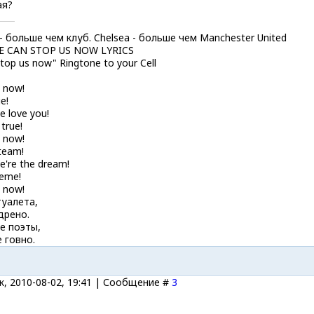
ая?
 - больше чем клуб. Chelsea - больше чем Manchester United
E CAN STOP US NOW LYRICS
top us now" Ringtone to your Cell
 now!
e!
e love you!
 true!
 now!
 team!
e're the dream!
reme!
 now!
туалета,
дрено.
е поэты,
 говно.
, 2010-08-02, 19:41 | Сообщение #
3