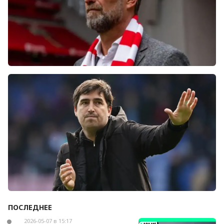
Болельщики «Ливерпуля» освистали команду
после ничьей с «Челси»
ПОСЛЕДНЕЕ
Андони Ираола может возглавить «Кристал
Пэлас»
2026-05-07 в 15:17