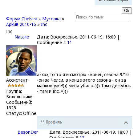
Форум Chelsea
»
Мусорка
»
Архив 2010-16
»
Inc
Inc
Natalie
Дата: Воскресенье, 2011-06-19, 16:09 |
Сообщение #
11
аххах,то то я и смотрю - конец сезона 9/10
Ассистент
-он за Челси, в конце этого сезона - он за
манков уже!))) меня убило..))) Там где кубок
Группа:
- там и Inc..=)))
Болельщики
Сообщений:
1328
Статус:
Offline
BesonDer
Дата: Воскресенье, 2011-06-19, 18:07 |
Сообщение #
12