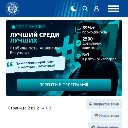
ТОП-1 КАППЕР
89%+
проходимость
ЛУЧШИЙ СРЕДИ
2500+
ЛУЧШИХ
довольных
Стабильность. Аналитика.
клиентов
Результат.
№1
в рейтинге капперов
ПЕРЕЙТИ В ТЕЛЕГРАМ
Страница
2
из
2
«
1
2