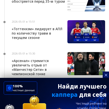
обостряется перед 35-м туром
2026-05-01 в 15:51
«Тоттенхэм» лидирует в АПЛ
по количеству травм в
текущем сезоне
2026-05-01 в 15:30
«Арсенал» стремится
увеличить отрыв от
«Манчестер Сити» в
×
чемпионской гонке
Найди лучшего
100%
честные данные
каппера
для себя
ChelseaBluesRu
ФК Челси
Честный рейтинг на
Посетителям
Информация
основе статистики,