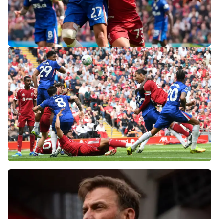
«Слот не тот человек»: болельщики
«Ливерпуля» и «Челси» разнесли тренеров
после ничьей на «Энфилде»
Фанаты «Ливерпуля» шокированы
неспособностью команды обыграть нынешний
«Челси»