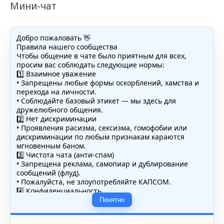
Мини-чат
Добро пожаловать 👋
Правила нашего сообщества
Чтобы общение в чате было приятным для всех,
просим вас соблюдать следующие нормы:
1️⃣ Взаимное уважение
• Запрещены любые формы оскорблений, хамства и
перехода на личности.
• Соблюдайте базовый этикет — мы здесь для
дружелюбного общения.
2️⃣ Нет дискриминации
• Проявления расизма, сексизма, гомофобии или
дискриминации по любым признакам караются
мгновенным баном.
3️⃣ Чистота чата (анти-спам)
• Запрещена реклама, самопиар и дублирование
сообщений (флуд).
• Пожалуйста, не злоупотребляйте КАПСОМ.
4️⃣ Конфиденциальность
• Не публикуйте личные данные — свои или чужие
Понятно
(телефоны, адреса, документы).
5️⃣ Уместность контента