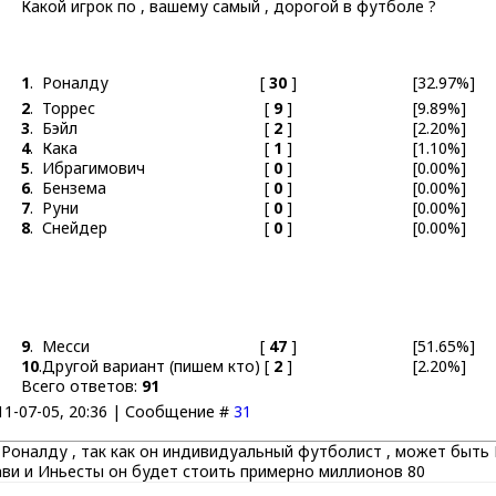
Какой игрок по , вашему самый , дорогой в футболе ?
1
.
Роналду
[
30
]
[32.97%]
2
.
Торрес
[
9
]
[9.89%]
3
.
Бэйл
[
2
]
[2.20%]
4
.
Кака
[
1
]
[1.10%]
5
.
Ибрагимович
[
0
]
[0.00%]
6
.
Бензема
[
0
]
[0.00%]
7
.
Руни
[
0
]
[0.00%]
8
.
Снейдер
[
0
]
[0.00%]
9
.
Месси
[
47
]
[51.65%]
10
.
Другой вариант (пишем кто)
[
2
]
[2.20%]
Всего ответов:
91
11-07-05, 20:36 | Сообщение #
31
оналду , так как он индивидуальный футболист , может быть Ме
ави и Иньесты он будет стоить примерно миллионов 80