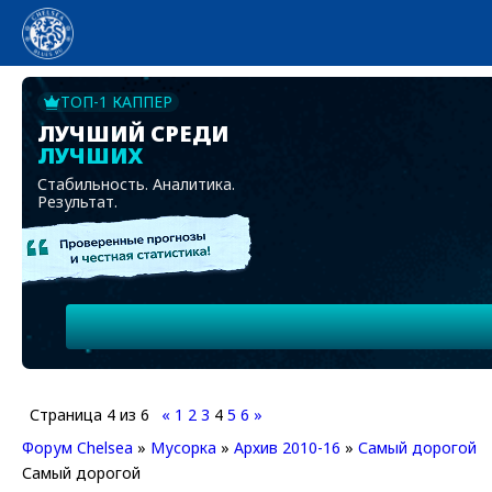
ТОП-1 КАППЕР
ЛУЧШИЙ СРЕДИ
ЛУЧШИХ
Стабильность. Аналитика.
Результат.
Страница
4
из
6
«
1
2
3
4
5
6
»
Форум Chelsea
»
Мусорка
»
Архив 2010-16
»
Самый дорогой
Самый дорогой