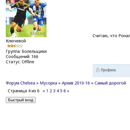
Считаю, что Рона
Ключевой
Группа: Болельщики
Сообщений:
166
Статус:
Offline
Форум Chelsea
»
Мусорка
»
Архив 2010-16
»
Самый дорогой
Страница
4
из
6
«
1
2
3
4
5
6
»