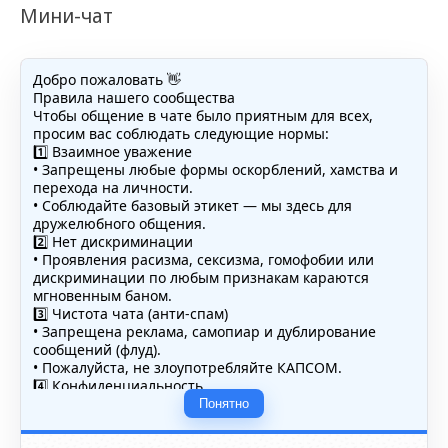
Мини-чат
Добро пожаловать 👋
Правила нашего сообщества
Чтобы общение в чате было приятным для всех,
просим вас соблюдать следующие нормы:
1️⃣ Взаимное уважение
• Запрещены любые формы оскорблений, хамства и
перехода на личности.
• Соблюдайте базовый этикет — мы здесь для
дружелюбного общения.
2️⃣ Нет дискриминации
• Проявления расизма, сексизма, гомофобии или
дискриминации по любым признакам караются
мгновенным баном.
3️⃣ Чистота чата (анти-спам)
• Запрещена реклама, самопиар и дублирование
сообщений (флуд).
• Пожалуйста, не злоупотребляйте КАПСОМ.
4️⃣ Конфиденциальность
• Не публикуйте личные данные — свои или чужие
Понятно
(телефоны, адреса, документы).
5️⃣ Уместность контента