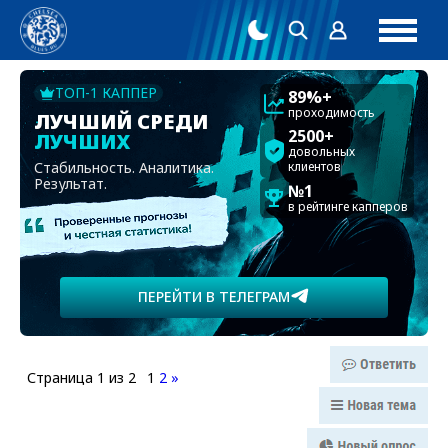
ТОП-1 КАППЕР
89%+
проходимость
ЛУЧШИЙ СРЕДИ
2500+
ЛУЧШИХ
довольных
Стабильность. Аналитика.
клиентов
Результат.
№1
в рейтинге капперов
ПЕРЕЙТИ В ТЕЛЕГРАМ
Страница
1
из
2
1
2
»