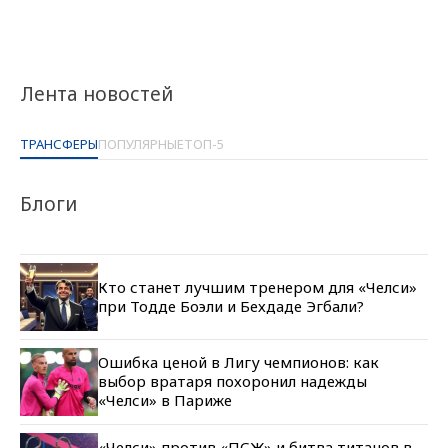
Лента новостей
ТРАНСФЕРЫ
ПОПУЛЯРНЫЕ
ТОП-5
Блоги
Кто станет лучшим тренером для «Челси»
при Тодде Боэли и Бехдаде Эгбали?
Ошибка ценой в Лигу чемпионов: как
выбор вратаря похоронил надежды
«Челси» в Париже
«Челси» против «ПСЖ» и битва титанов в