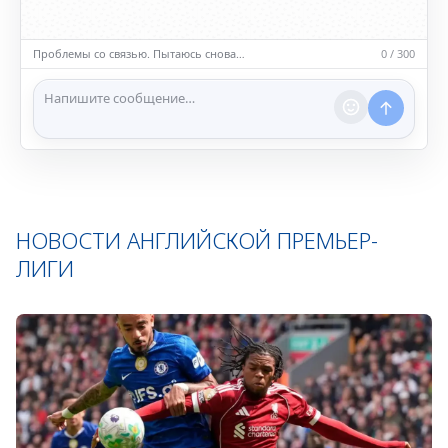
• Обсуждайте темы, соответствующие тематике чата.
• Запрещён шок-контент, материалы 18+ и призывы к
насилию.
Повтор через 14с
0 / 300
ℹ️ Модераторы и администраторы вправе удалять
сообщения и ограничивать доступ к чату при
нарушении правил.
НОВОСТИ АНГЛИЙСКОЙ ПРЕМЬЕР-
ЛИГИ