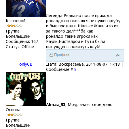
Легенда Реала.но после прихода
Ключевой
роналдо.он окозался не нужен клубу
и был продан в Шальке.Жаль что из
Группа:
за такого дал***ба как
Болельщики
роналдо,такие игроки как
Сообщений:
167
Рауль,Нистелрой и Гути были
Статус:
Offline
вынуждены покинуть клуб!
onlyCB
Дата: Воскресенье, 2011-08-07, 17:18 |
Сообщение #
8
Almaz_93
, Моур знает свое дело
Основа
Группа:
Болельщики