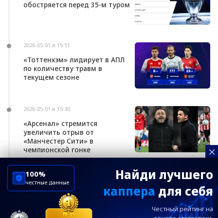
обостряется перед 35-м туром
2026-05-01 в 15:51
«Тоттенхэм» лидирует в АПЛ
по количеству травм в
текущем сезоне
2026-05-01 в 15:30
«Арсенал» стремится
увеличить отрыв от
«Манчестер Сити» в
×
чемпионской гонке
Найди лучшего
100%
честные данные
каппера
для себя
ChelseaBluesRu
ФК Челси
Честный рейтинг на
Посетителям
Информация