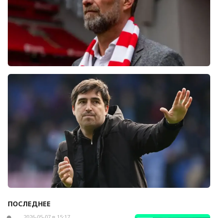
Болельщики «Ливерпуля» освистали команду
после ничьей с «Челси»
ПОСЛЕДНЕЕ
Андони Ираола может возглавить «Кристал
Пэлас»
2026-05-07 в 15:17