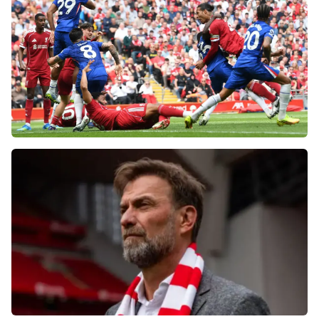
«Ливерпуля» и «Челси» разнесли тренеров
после ничьей на «Энфилде»
Фанаты «Ливерпуля» шокированы
неспособностью команды обыграть нынешний
«Челси»