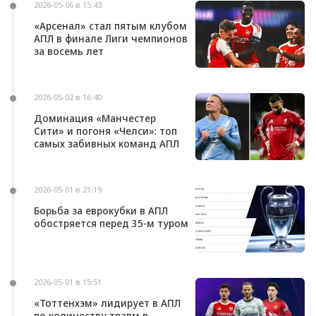
2026-05-06 в 15:43
«Арсенал» стал пятым клубом
АПЛ в финале Лиги чемпионов
за восемь лет
2026-05-02 в 16:40
Доминация «Манчестер
Сити» и погоня «Челси»: топ
самых забивных команд АПЛ
2026-05-01 в 21:19
Борьба за еврокубки в АПЛ
обостряется перед 35-м туром
2026-05-01 в 15:51
«Тоттенхэм» лидирует в АПЛ
по количеству травм в