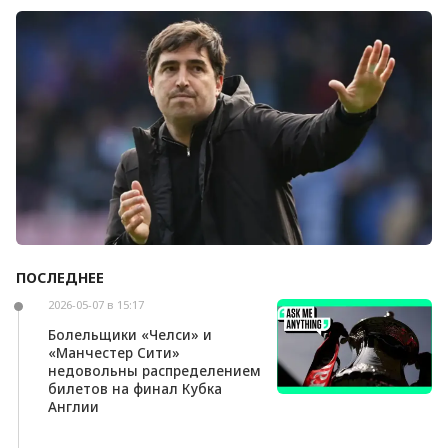
Болельщики «Ливерпуля» освистали команду
после ничьей с «Челси»
ПОСЛЕДНЕЕ
Андони Ираола может возглавить «Кристал
Пэлас»
2026-05-07 в 15:17
Болельщики «Челси» и
«Манчестер Сити»
недовольны распределением
билетов на финал Кубка
Англии