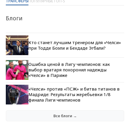
ТРАНСФЕРЫ
ПОПУЛЯРНЫЕ
ТОП-5
Блоги
Кто станет лучшим тренером для «Челси»
при Тодде Боэли и Бехдаде Эгбали?
Ошибка ценой в Лигу чемпионов: как
выбор вратаря похоронил надежды
«Челси» в Париже
«Челси» против «ПСЖ» и битва титанов в
Мадриде: Результаты жеребьевки 1/8
финала Лиги чемпионов
Все блоги →