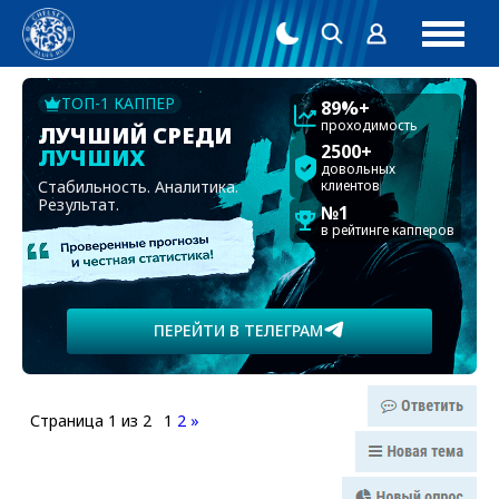
ТОП-1 КАППЕР
89%+
проходимость
ЛУЧШИЙ СРЕДИ
2500+
ЛУЧШИХ
довольных
Стабильность. Аналитика.
клиентов
Результат.
№1
в рейтинге капперов
ПЕРЕЙТИ В ТЕЛЕГРАМ
Страница
1
из
2
1
2
»