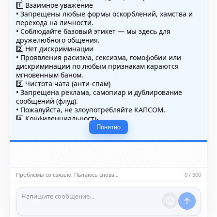
1️⃣ Взаимное уважение
• Запрещены любые формы оскорблений, хамства и
перехода на личности.
• Соблюдайте базовый этикет — мы здесь для
дружелюбного общения.
2️⃣ Нет дискриминации
• Проявления расизма, сексизма, гомофобии или
дискриминации по любым признакам караются
мгновенным баном.
3️⃣ Чистота чата (анти-спам)
• Запрещена реклама, самопиар и дублирование
сообщений (флуд).
• Пожалуйста, не злоупотребляйте КАПСОМ.
4️⃣ Конфиденциальность
• Не публикуйте личные данные — свои или чужие
Понятно
(телефоны, адреса, документы).
5️⃣ Уместность контента
• Обсуждайте темы, соответствующие тематике чата.
• Запрещён шок-контент, материалы 18+ и призывы к
насилию.
Проблемы со связью. Пытаюсь снова…
0 / 300
ℹ️ Модераторы и администраторы вправе удалять
сообщения и ограничивать доступ к чату при
нарушении правил.