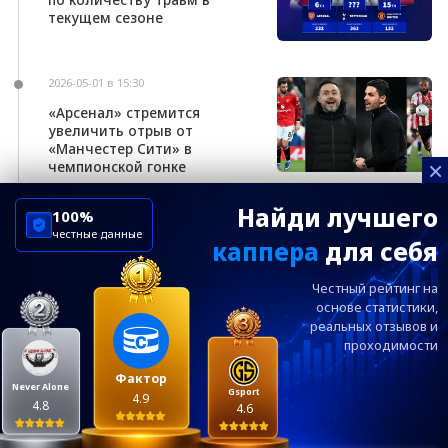
текущем сезоне
2026-05-01 в 15:30
«Арсенал» стремится
увеличить отрыв от
«Манчестер Сити» в
×
чемпионской гонке
Найди лучшего
100%
честные данные
каппера
для себя
ChelseaBluesRu
ФК Челси
Честный рейтинг на
Посетителям
Информация
основе статистики,
реальных
отзывов и
проходимости
Ежевечерний дайджест главных новостей от
редакции ChelseaBlues.ru — подписывайтесь!
Фактор
Never Alone
Gsport
4.9
4.8
4.6