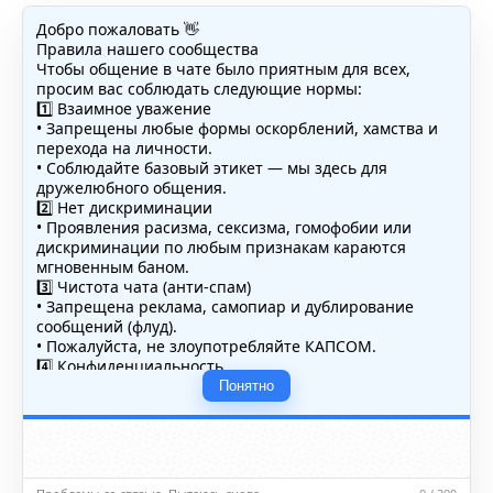
Добро пожаловать 👋
Правила нашего сообщества
Чтобы общение в чате было приятным для всех,
просим вас соблюдать следующие нормы:
1️⃣ Взаимное уважение
• Запрещены любые формы оскорблений, хамства и
перехода на личности.
• Соблюдайте базовый этикет — мы здесь для
дружелюбного общения.
2️⃣ Нет дискриминации
• Проявления расизма, сексизма, гомофобии или
дискриминации по любым признакам караются
мгновенным баном.
3️⃣ Чистота чата (анти-спам)
• Запрещена реклама, самопиар и дублирование
сообщений (флуд).
• Пожалуйста, не злоупотребляйте КАПСОМ.
4️⃣ Конфиденциальность
• Не публикуйте личные данные — свои или чужие
Понятно
(телефоны, адреса, документы).
5️⃣ Уместность контента
• Обсуждайте темы, соответствующие тематике чата.
• Запрещён шок-контент, материалы 18+ и призывы к
насилию.