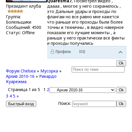
Quaresma7
, Посмотрел видео ,
Президент клуба
даааа , многое у него сохранилось ,
это Дальные удары и проходы по
Группа:
флангам но все равно мне кажется
Болельщики
что раньше его проходы были более
Сообщений:
4500
точны и техничны , в видео наверное
Статус:
Offline
показали его лучшие моменты , а
раньше у него практически все финты
и проходы получались
Форум Chelsea
»
Мусорка
»
Архив 2010-16
»
Рикардо
Куарежма
Страница
1
из
5
1
2
3
4
5
»
Поиск: