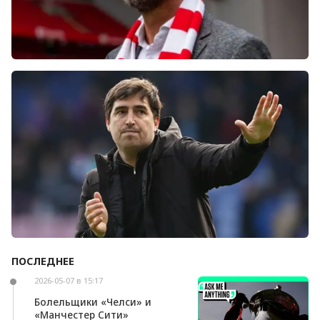
Болельщики «Ливерпуля» освистали команду
после ничьей с «Челси»
ПОСЛЕДНЕЕ
Андони Ираола может возглавить «Кристал
Пэлас»
2026-05-07 в 15:17
Болельщики «Челси» и
«Манчестер Сити»