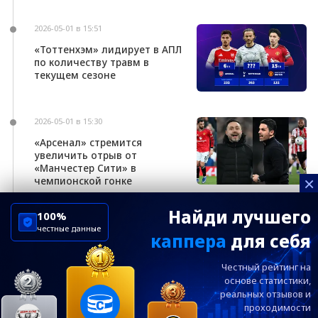
2026-05-01 в 15:51
«Тоттенхэм» лидирует в АПЛ
по количеству травм в
текущем сезоне
2026-05-01 в 15:30
«Арсенал» стремится
увеличить отрыв от
«Манчестер Сити» в
×
чемпионской гонке
Найди лучшего
100%
честные данные
каппера
для себя
ChelseaBluesRu
ФК Челси
Честный рейтинг на
Посетителям
Информация
основе статистики,
реальных
отзывов и
проходимости
Ежевечерний дайджест главных новостей от