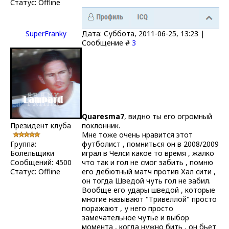
Статус:
Offline
SuperFranky
Дата: Суббота, 2011-06-25, 13:23 |
Сообщение #
3
Quaresma7
, видно ты его огромный
Президент клуба
поклонник.
Мне тоже очень нравится этот
Группа:
футболист , помниться он в 2008/2009
Болельщики
играл в Челси какое то время , жалко
Сообщений:
4500
что так и гол не смог забить , помню
Статус:
Offline
его дебютный матч против Хал сити ,
он тогда Шведой чуть гол не забил.
Вообще его удары шведой , которые
многие называют "Тривеллой" просто
поражают , у него просто
замечательное чутье и выбор
момента , когда нужно бить , он бьет