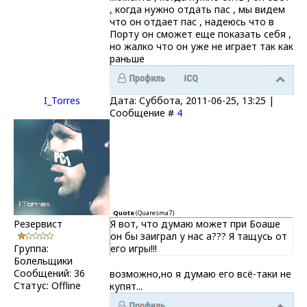
, когда нужно отдать пас , мы видем
что он отдает пас , надеюсь что в
Порту он сможет еще показать себя ,
но жалко что он уже не играет так как
раньше
I_Torres
Дата: Суббота, 2011-06-25, 13:25 |
Сообщение #
4
Quote
(
Quaresma7
)
Резервист
Я вот, что думаю может при Боаше
он бы заиграл у нас а??? Я тащусь от
Группа:
его игры!!!
Болельщики
Сообщений:
36
возможно,но я думаю его всё-таки не
Статус:
Offline
купят...