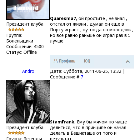
Quaresma7
, ой простите , не знал ,
Президент клуба
отстал от жизни , думал он еще в
Порту играет , ну тогда он молодчик ,
Группа:
но все равно раньше он играл раз в 5
Болельщики
лучше
Сообщений:
4500
Статус:
Offline
Andro
Дата: Суббота, 2011-06-25, 13:32 |
Сообщение #
7
StamFrank
, Ему бы мячом по чаще
Президент клуба
делиться, что в принципе он начал
делать в Бешикташе от того и
Группа: Легенды
результат.