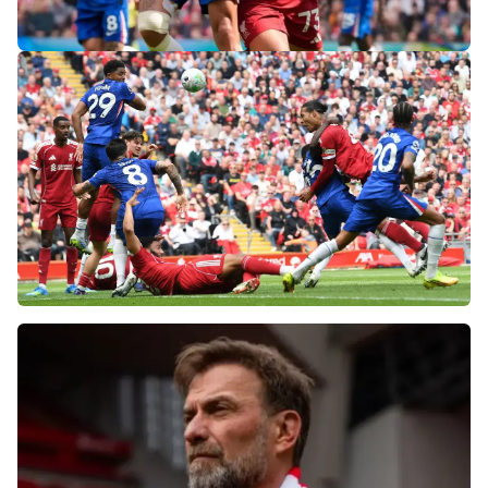
«Слот не тот человек»: болельщики
«Ливерпуля» и «Челси» разнесли тренеров
после ничьей на «Энфилде»
Фанаты «Ливерпуля» шокированы
неспособностью команды обыграть нынешний
«Челси»