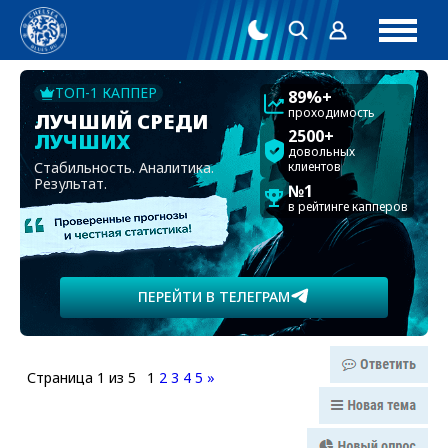
ТОП-1 КАППЕР
89%+
проходимость
ЛУЧШИЙ СРЕДИ
2500+
ЛУЧШИХ
довольных
Стабильность. Аналитика.
клиентов
Результат.
№1
в рейтинге капперов
ПЕРЕЙТИ В ТЕЛЕГРАМ
Страница
1
из
5
1
2
3
4
5
»