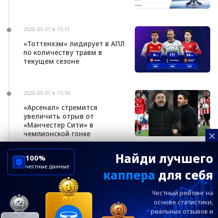
2026-05-01 в 15:51
«Тоттенхэм» лидирует в АПЛ
по количеству травм в
текущем сезоне
2026-05-01 в 15:30
«Арсенал» стремится
увеличить отрыв от
«Манчестер Сити» в
×
чемпионской гонке
Найди лучшего
100%
честные данные
каппера
для себя
ChelseaBluesRu
ФК Челси
Честный рейтинг на
Посетителям
Информация
основе статистики,
реальных
отзывов и