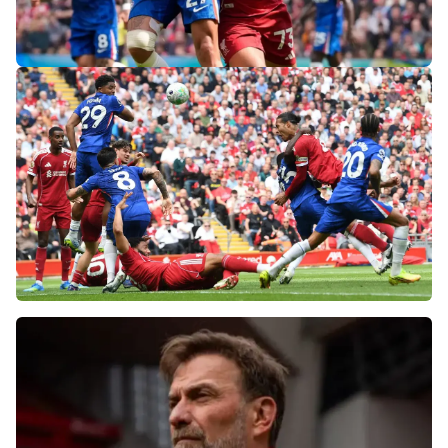
«Слот не тот человек»: болельщики
«Ливерпуля» и «Челси» разнесли тренеров
после ничьей на «Энфилде»
Фанаты «Ливерпуля» шокированы
неспособностью команды обыграть нынешний
«Челси»