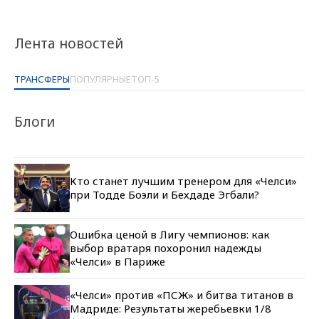
Лента новостей
ТРАНСФЕРЫ
ПОПУЛЯРНЫЕ
ТОП-5
Блоги
Кто станет лучшим тренером для «Челси»
при Тодде Боэли и Бехдаде Эгбали?
Ошибка ценой в Лигу чемпионов: как
выбор вратаря похоронил надежды
«Челси» в Париже
«Челси» против «ПСЖ» и битва титанов в
Мадриде: Результаты жеребьевки 1/8