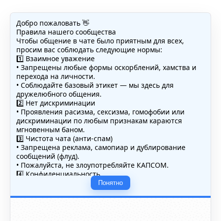
Добро пожаловать 👋
Правила нашего сообщества
Чтобы общение в чате было приятным для всех,
просим вас соблюдать следующие нормы:
1️⃣ Взаимное уважение
• Запрещены любые формы оскорблений, хамства и
перехода на личности.
• Соблюдайте базовый этикет — мы здесь для
дружелюбного общения.
2️⃣ Нет дискриминации
• Проявления расизма, сексизма, гомофобии или
дискриминации по любым признакам караются
мгновенным баном.
3️⃣ Чистота чата (анти-спам)
• Запрещена реклама, самопиар и дублирование
сообщений (флуд).
• Пожалуйста, не злоупотребляйте КАПСОМ.
4️⃣ Конфиденциальность
• Не публикуйте личные данные — свои или чужие
Понятно
(телефоны, адреса, документы).
5️⃣ Уместность контента
• Обсуждайте темы, соответствующие тематике чата.
• Запрещён шок-контент, материалы 18+ и призывы к