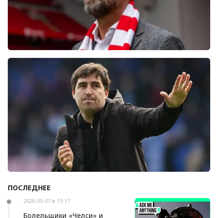
Болельщики «Ливерпуля» освистали команду
после ничьей с «Челси»
ПОСЛЕДНЕЕ
Андони Ираола может возглавить «Кристал
Пэлас»
2026-05-07 в 15:17
Болельщики «Челси» и