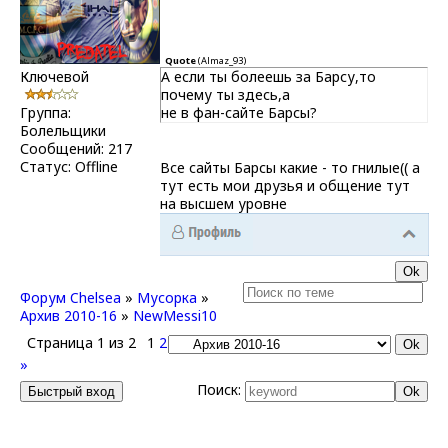
Quote
(
Almaz_93
)
Ключевой
А если ты болеешь за Барсу,то
почему ты здесь,а
Группа:
не в фан-сайте Барсы?
Болельщики
Сообщений:
217
Статус:
Offline
Все сайты Барсы какие - то гнилые(( а
тут есть мои друзья и общение тут
на высшем уровне
Форум Chelsea
»
Мусорка
»
Архив 2010-16
»
NewMessi10
Страница
1
из
2
1
2
»
Поиск: