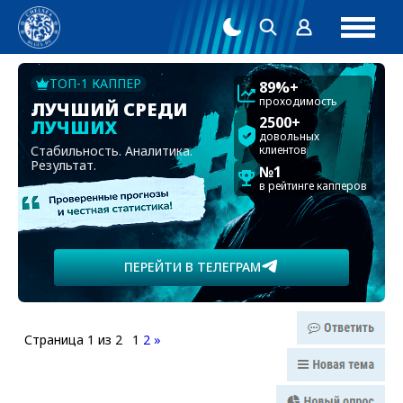
ТОП-1 КАППЕР
89%+
проходимость
ЛУЧШИЙ СРЕДИ
2500+
ЛУЧШИХ
довольных
Стабильность. Аналитика.
клиентов
Результат.
№1
в рейтинге капперов
ПЕРЕЙТИ В ТЕЛЕГРАМ
Страница
1
из
2
1
2
»