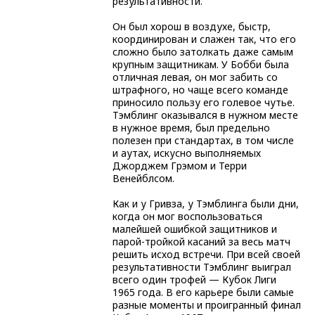
результативности.
Он был хорош в воздухе, быстр,
координирован и слажен так, что его
сложно было затолкать даже самым
крупным защитникам. У Бобби была
отличная левая, он мог забить со
штрафного, но чаще всего команде
приносило пользу его голевое чутье.
Тэмблинг оказывался в нужном месте
в нужное время, был предельно
полезен при стандартах, в том числе
и аутах, искусно выполняемых
Джорджем Грэмом и Терри
Венейблсом.
Как и у Гривза, у Тэмблинга были дни,
когда он мог воспользоваться
малейшей ошибкой защитников и
парой-тройкой касаний за весь матч
решить исход встречи. При всей своей
результативности Тэмблинг выиграл
всего один трофей — Кубок Лиги
1965 года. В его карьере были самые
разные моменты и проигранный финал