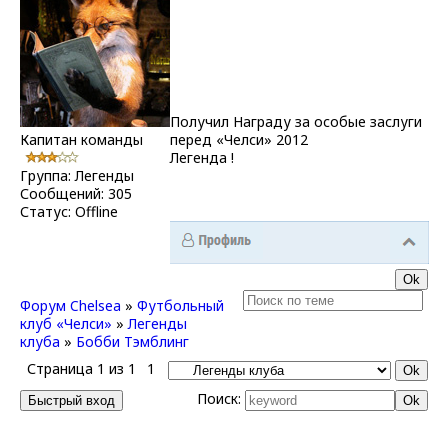
Получил Награду за особые заслуги
Капитан команды
перед «Челси» 2012
Легенда !
Группа: Легенды
Сообщений:
305
Статус:
Offline
Форум Chelsea
»
Футбольный
клуб «Челси»
»
Легенды
клуба
»
Бобби Тэмблинг
Страница
1
из
1
1
Поиск: