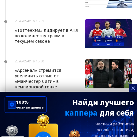
2026-05-01 в 15:51
«Тоттенхэм» лидирует в АПЛ
по количеству травм в
текущем сезоне
2026-05-01 в 15:30
«Арсенал» стремится
увеличить отрыв от
«Манчестер Сити» в
×
чемпионской гонке
Найди лучшего
100%
честные данные
каппера
для себя
ChelseaBluesRu
ФК Челси
Честный рейтинг на
Посетителям
Информация
основе статистики,
реальных
отзывов и