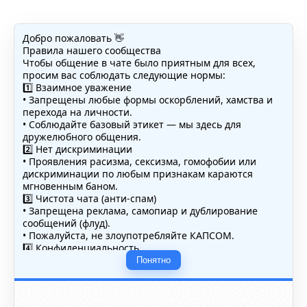
Добро пожаловать 👋
Правила нашего сообщества
Чтобы общение в чате было приятным для всех,
просим вас соблюдать следующие нормы:
1️⃣ Взаимное уважение
• Запрещены любые формы оскорблений, хамства и
перехода на личности.
• Соблюдайте базовый этикет — мы здесь для
дружелюбного общения.
2️⃣ Нет дискриминации
• Проявления расизма, сексизма, гомофобии или
дискриминации по любым признакам караются
мгновенным баном.
3️⃣ Чистота чата (анти-спам)
• Запрещена реклама, самопиар и дублирование
сообщений (флуд).
• Пожалуйста, не злоупотребляйте КАПСОМ.
4️⃣ Конфиденциальность
• Не публикуйте личные данные — свои или чужие
Понятно
(телефоны, адреса, документы).
5️⃣ Уместность контента
• Обсуждайте темы, соответствующие тематике чата.