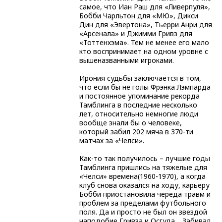
самое, что Иан Раш для «Ливерпуля»,
Бобби Чарльтон для «МЮ», Дикси
Дин для «Эвертона», Тьерри Анри для
«Арсенала» и Джимми Гривз для
«Тоттенхэма». Тем не менее его мало
кто воспринимает на одном уровне с
вышеназванными игроками.
Ирония судьбы заключается в том,
что если бы не голы Фрэнка Лэмпарда
и постоянное упоминание рекорда
Тамблинга в последние несколько
лет, относительно немногие люди
вообще знали бы о человеке,
который забил 202 мяча в 370-ти
матчах за «Челси».
Как-то так получилось – лучшие годы
Тамблинга пришлись на тяжелые для
«Челси» времена(1960-1970), а когда
клуб снова оказался на ходу, карьеру
Бобби приостановила череда травм и
проблем за пределами футбольного
поля. Да и просто не был он звездой
наподобие Гривза и Осгуда… Забивал