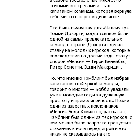
точными выстрелами и стал
капитаном команды, которая вернула
себе место в первом дивизионе.
Это была пьянящая для «Челси» эра
Томми Дохерти, когда «синие» были
одной из самых привлекательных
команд в стране. Дохерти сделал
ставку на молодых игроков, которые
впоследствии на долгие годы станут
опорой «Челси» — Терри Венейблс,
Питер Бонетти, Эдди Маккриди…
То, что именно Тэмблинг был избран
капитаном этой яркой команды,
говорит о многом — Бобби уважали
уже в молодые годы за душевную
простоту и прямолинейность. Позже
один из известных поклонников
«Челси» Энди Хэмилтон, рассказал,
Тэмблинг был одним из тех игроков, с
кем можно было запросто пропустить
стаканчик в ночь перед игрой и это
никак не сказывалось на его