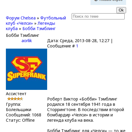
Форум Chelsea
»
Футбольный
клуб «Челси»
»
Легенды
клуба
»
Бобби Тэмблинг
Бобби Тэмблинг
aorlik
Дата: Среда, 2013-08-28, 12:27 |
Сообщение #
1
Ассистент
Роберт Виктор «Бобби» Тэмблинг
Группа:
родился 18 сентября 1941 года в
Болельщики
Сторрингтоне. В последствии второй
Сообщений:
1068
бомбардир «Челси» в истории и
Статус:
Offline
легенда клуба на века.
Бобби Тэмблинг для «Челси« — то же