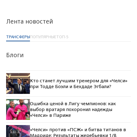
Лента новостей
ТРАНСФЕРЫ
ПОПУЛЯРНЫЕ
ТОП-5
Блоги
Кто станет лучшим тренером для «Челси»
при Тодде Боэли и Бехдаде Эгбали?
Ошибка ценой в Лигу чемпионов: как
выбор вратаря похоронил надежды
«Челси» в Париже
«Челси» против «ПСЖ» и битва титанов в
Мадриде: Результаты жеребьевки 1/8