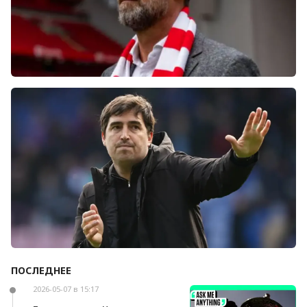
Болельщики «Ливерпуля» освистали команду
после ничьей с «Челси»
ПОСЛЕДНЕЕ
Андони Ираола может возглавить «Кристал
Пэлас»
2026-05-07 в 15:17