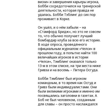
виски» и завершения карьеры игрока,
Бобби сосредоточился на тренерской
деятельности, которая правда не
удалась. Бобби Тэблинг до сих пор
проживает в Корке.
Он ушёл, и о нём забыли – на
«Стамфорд Бридж«, но это не совсем
то, что обычно получает лучший
бомбардир клуба за всю его историю.
В ходе опроса, проведённого
официальным журналом «Челси» в
прошлом году, в попытке найти 100
величайших игроков в истории
«Челси«, Тэмблинг оказался только
13-м в этом списке, на три места ниже
Гривза и на восемь – Питера Осгуда.
Бобби Тэмблинг был игроком
командным, в то время как Осгуд и
Гривз были индивидуалистами. Они
были великими игроками и именно им
посвящались заголовки в газетах. А
Боб не был человеком, созданным
для славы – он просто наслаждался