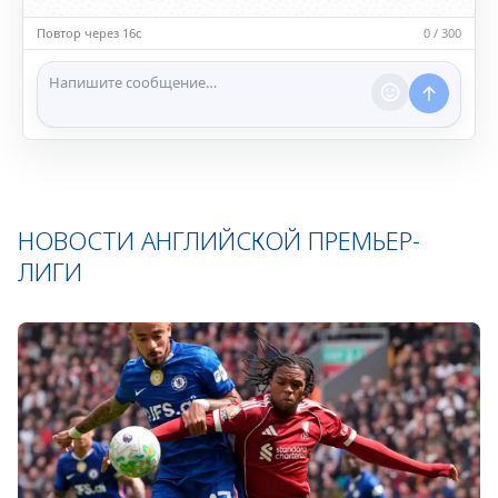
• Запрещён шок-контент, материалы 18+ и призывы к
насилию.
Повтор через 15с
0 / 300
ℹ️ Модераторы и администраторы вправе удалять
сообщения и ограничивать доступ к чату при
нарушении правил.
НОВОСТИ АНГЛИЙСКОЙ ПРЕМЬЕР-
ЛИГИ