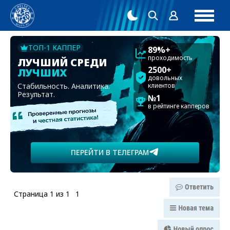
ТОП-1 КАППЕР
89%+
проходимость
ЛУЧШИЙ СРЕДИ
2500+
ЛУЧШИХ
довольных
Стабильность. Аналитика.
клиентов
Результат.
№1
в рейтинге капперов
ПЕРЕЙТИ В ТЕЛЕГРАМ
Страница
1
из
1
1