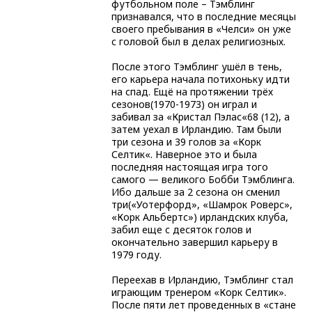
футбольном поле – Тэмблинг
признавался, что в последние месяцы
своего пребывания в «Челси» он уже
с головой был в делах религиозных.
После этого Тэмблинг ушёл в тень,
его карьера начала потихоньку идти
на спад. Ещё на протяжении трёх
сезонов(1970-1973) он играл и
забивал за «Кристал Пэлас«68 (12), а
затем уехал в Ирландию. Там были
три сезона и 39 голов за «Корк
Селтик«. Наверное это и была
последняя настоящая игра того
самого — великого Бобби Тэмблинга.
Ибо дальше за 2 сезона он сменил
три(«Уотерфорд», «Шамрок Роверс»,
«Корк Альбертс») ирландских клуба,
забил еще с десяток голов и
окончательно завершил карьеру в
1979 году.
Переехав в Ирландию, Тэмблинг стал
играющим тренером «Корк Селтик».
После пяти лет проведенных в «стане