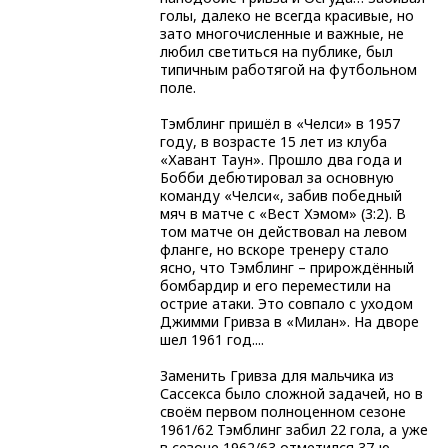
голы, далеко не всегда красивые, но
зато многочисленные и важные, не
любил светиться на публике, был
типичным работягой на футбольном
поле.
Тэмблинг пришёл в «Челси» в 1957
году, в возрасте 15 лет из клуба
«Хавант Таун». Прошло два года и
Бобби дебютировал за основную
команду «Челси«, забив победный
мяч в матче с «Вест Хэмом» (3:2). В
том матче он действовал на левом
фланге, но вскоре тренеру стало
ясно, что Тэмблинг – прирождённый
бомбардир и его переместили на
острие атаки. Это совпало с уходом
Джимми Гривза в «Милан». На дворе
шел 1961 год....
Заменить Гривза для мальчика из
Сассекса было сложной задачей, но в
своём первом полноценном сезоне
1961/62 Тэмблинг забил 22 гола, а уже
в сезоне 1962/63 отметился 37-ю