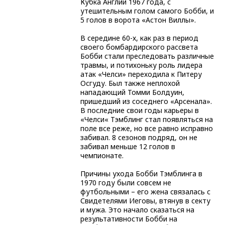
Кубка Англии 1967 года, с
утешительным голом самого Бобби, и
5 голов в ворота «Астон Виллы».
В середине 60-х, как раз в период
своего бомбардирского рассвета
Бобби стали преследовать различные
травмы, и потихоньку роль лидера
атак «Челси» переходила к Питеру
Осгуду. Был также неплохой
нападающий Томми Болдуин,
пришедший из соседнего «Арсенала».
В последние свои годы карьеры в
«Челси« Тэмблинг стал появляться на
поле все реже, но все равно исправно
забивал. 8 сезонов подряд, он не
забивал меньше 12 голов в
чемпионате.
Причины ухода Бобби Тэмблинга в
1970 году были совсем не
футбольными – его жена связалась с
Свидетелями Иеговы, втянув в секту
и мужа. Это начало сказаться на
результативности Бобби на