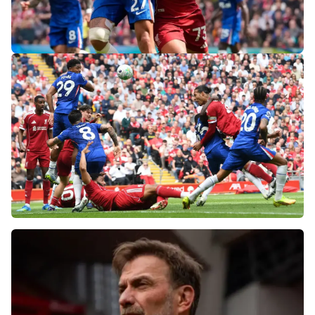
«Слот не тот человек»: болельщики
«Ливерпуля» и «Челси» разнесли тренеров
после ничьей на «Энфилде»
Фанаты «Ливерпуля» шокированы
неспособностью команды обыграть нынешний
«Челси»