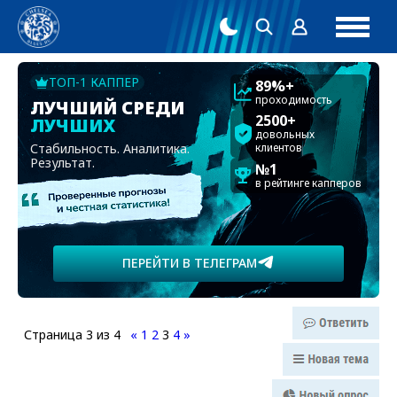
ТОП-1 КАППЕР
89%+
проходимость
ЛУЧШИЙ СРЕДИ
2500+
ЛУЧШИХ
довольных
Стабильность. Аналитика.
клиентов
Результат.
№1
в рейтинге капперов
ПЕРЕЙТИ В ТЕЛЕГРАМ
Страница
3
из
4
«
1
2
3
4
»