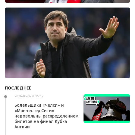
Болельщики «Ливерпуля» освистали команду
после ничьей с «Челси»
ПОСЛЕДНЕЕ
Андони Ираола может возглавить «Кристал
Пэлас»
2026-05-07 в 15:17
Болельщики «Челси» и
«Манчестер Сити»
недовольны распределением
билетов на финал Кубка
Англии