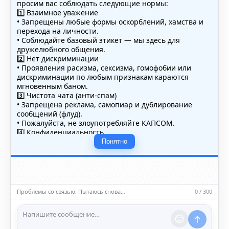
просим вас соблюдать следующие нормы:
1️⃣ Взаимное уважение
• Запрещены любые формы оскорблений, хамства и
перехода на личности.
• Соблюдайте базовый этикет — мы здесь для
дружелюбного общения.
2️⃣ Нет дискриминации
• Проявления расизма, сексизма, гомофобии или
дискриминации по любым признакам караются
мгновенным баном.
3️⃣ Чистота чата (анти-спам)
• Запрещена реклама, самопиар и дублирование
сообщений (флуд).
• Пожалуйста, не злоупотребляйте КАПСОМ.
4️⃣ Конфиденциальность
• Не публикуйте личные данные — свои или чужие
Понятно
(телефоны, адреса, документы).
5️⃣ Уместность контента
• Обсуждайте темы, соответствующие тематике чата.
• Запрещён шок-контент, материалы 18+ и призывы к
насилию.
Проблемы со связью. Пытаюсь снова…
0 / 300
ℹ️ Модераторы и администраторы вправе удалять
сообщения и ограничивать доступ к чату при
нарушении правил.