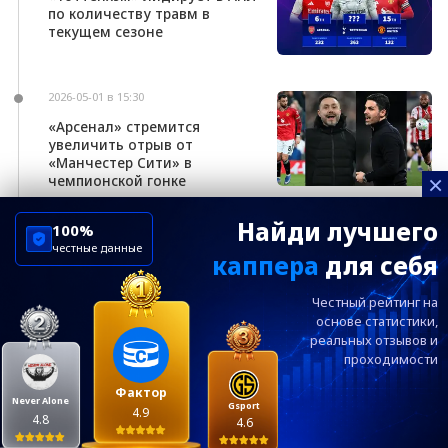
по количеству травм в
текущем сезоне
2026-05-01 в 15:30
«Арсенал» стремится
увеличить отрыв от
«Манчестер Сити» в
×
чемпионской гонке
Найди лучшего
100%
честные данные
каппера
для себя
ChelseaBluesRu
ФК Челси
Честный рейтинг на
Посетителям
Информация
основе статистики,
реальных
отзывов и
проходимости
Ежевечерний дайджест главных новостей от
редакции ChelseaBlues.ru — подписывайтесь!
Фактор
Never Alone
Gsport
4.9
4.8
4.6