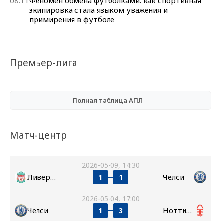
08:11
Феномен обмена футболками: как спортивная
экипировка стала языком уважения и
примирения в футболе
Премьер-лига
Полная таблица АПЛ→
Матч-центр
2026-05-09, 14:30
Ливерпуль
Челси
1
1
2026-05-04, 17:00
Челси
Ноттингем Форест
1
3