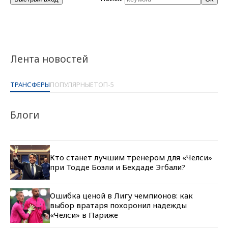
Лента новостей
ТРАНСФЕРЫ
ПОПУЛЯРНЫЕ
ТОП-5
Блоги
Кто станет лучшим тренером для «Челси»
при Тодде Боэли и Бехдаде Эгбали?
Ошибка ценой в Лигу чемпионов: как
выбор вратаря похоронил надежды
«Челси» в Париже