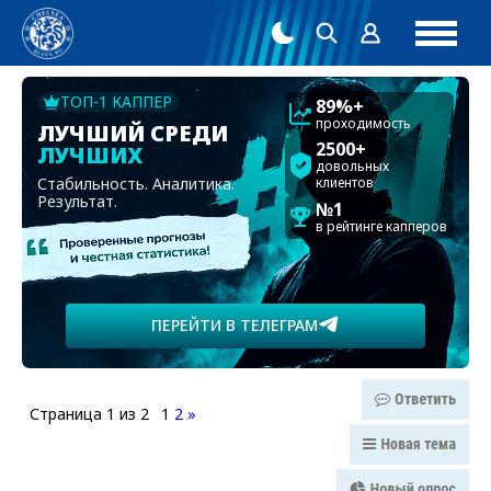
ТОП-1 КАППЕР
89%+
проходимость
ЛУЧШИЙ СРЕДИ
2500+
ЛУЧШИХ
довольных
Стабильность. Аналитика.
клиентов
Результат.
№1
в рейтинге капперов
ПЕРЕЙТИ В ТЕЛЕГРАМ
Страница
1
из
2
1
2
»