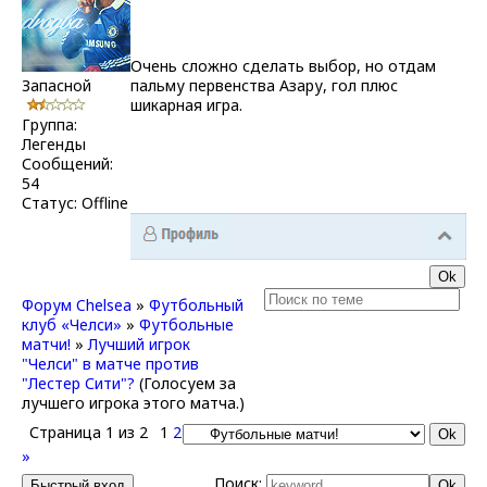
Очень сложно сделать выбор, но отдам
Запасной
пальму первенства Азару, гол плюс
шикарная игра.
Группа:
Легенды
Сообщений:
54
Статус:
Offline
Форум Chelsea
»
Футбольный
клуб «Челси»
»
Футбольные
матчи!
»
Лучший игрок
"Челси" в матче против
"Лестер Сити"?
(Голосуем за
лучшего игрока этого матча.)
Страница
1
из
2
1
2
»
Поиск: