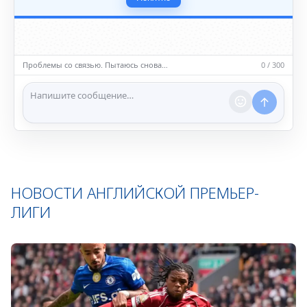
(телефоны, адреса, документы).
5️⃣ Уместность контента
• Обсуждайте темы, соответствующие тематике чата.
• Запрещён шок-контент, материалы 18+ и призывы к
насилию.
Проблемы со связью. Пытаюсь снова…
0 / 300
ℹ️ Модераторы и администраторы вправе удалять
сообщения и ограничивать доступ к чату при
нарушении правил.
НОВОСТИ АНГЛИЙСКОЙ ПРЕМЬЕР-
ЛИГИ