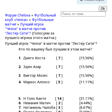
Форум Chelsea
»
Футбольный
клуб «Челси»
»
Футбольные
матчи!
»
Лучший игрок
"Челси" в матче против
"Лестер Сити"?
(Голосуем за
лучшего игрока этого матча.)
Лучший игрок "Челси" в матче против "Лестер Сити"?
Кто по вашему был лучшим в этом матче?
1
.
Диего Коста
[
7
]
[15.56%]
2
.
Эден Азар
[
7
]
[15.56%]
3
.
Виктор Мозес
[
7
]
[15.56%]
4
.
Маркос Алонсо
[
5
]
[11.11%]
5
.
Н Голо Канте
[
14
]
[31.11%]
6
.
Немания Матич
[
2
]
[4.44%]
7
.
Натаниэль Чалоба
[
3
]
[6.67%]
8
.
Педро Родригес
[
0
]
[0.00%]