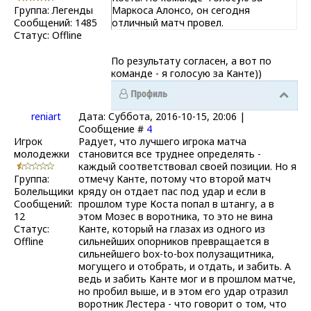
Группа: Легенды
Маркоса Алонсо, он сегодня
Сообщений:
1485
отличный матч провел.
Статус:
Offline
По результату согласен, а вот по
команде - я голосую за Канте))
reniart
Дата: Суббота, 2016-10-15, 20:06 |
Сообщение #
4
Игрок
Радует, что лучшего игрока матча
молодежки
становится все труднее определять -
каждый соответствовал своей позиции. Но я
Группа:
отмечу Канте, потому что второй матч
Болельщики
кряду он отдает пас под удар и если в
Сообщений:
прошлом туре Коста попал в штангу, а в
12
этом Мозес в воротника, то это не вина
Статус:
Канте, который на глазах из одного из
Offline
сильнейших опорников превращается в
сильнейшего box-to-box полузащитника,
могущего и отобрать, и отдать, и забить. А
ведь и забить Канте мог и в прошлом матче,
но пробил выше, и в этом его удар отразил
воротник Лестера - что говорит о том, что