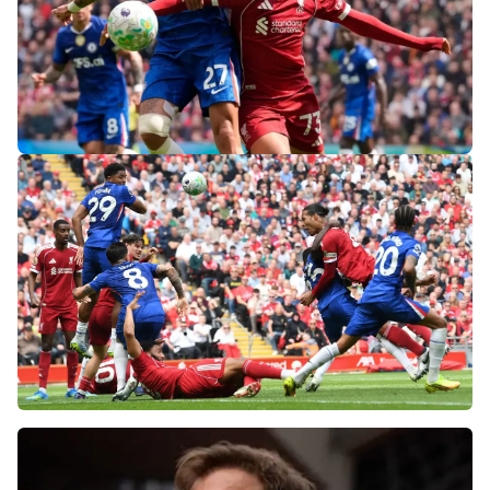
«Слот не тот человек»: болельщики
«Ливерпуля» и «Челси» разнесли тренеров
после ничьей на «Энфилде»
Фанаты «Ливерпуля» шокированы
неспособностью команды обыграть нынешний
«Челси»