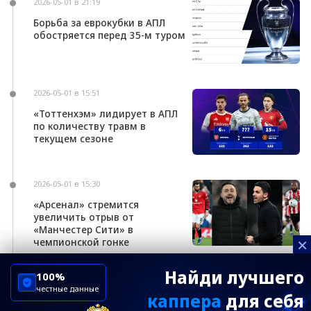
2026-05-01 в 21:19
Борьба за еврокубки в АПЛ
обостряется перед 35-м туром
2026-05-01 в 15:51
«Тоттенхэм» лидирует в АПЛ
по количеству травм в
текущем сезоне
2026-05-01 в 15:30
«Арсенал» стремится
увеличить отрыв от
«Манчестер Сити» в
×
чемпионской гонке
Найди лучшего
100%
честные данные
каппера
для себя