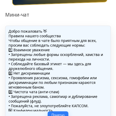
Мини-чат
Добро пожаловать 👋
Правила нашего сообщества
Чтобы общение в чате было приятным для всех,
просим вас соблюдать следующие нормы:
1️⃣ Взаимное уважение
• Запрещены любые формы оскорблений, хамства и
перехода на личности.
• Соблюдайте базовый этикет — мы здесь для
дружелюбного общения.
2️⃣ Нет дискриминации
• Проявления расизма, сексизма, гомофобии или
дискриминации по любым признакам караются
мгновенным баном.
3️⃣ Чистота чата (анти-спам)
• Запрещена реклама, самопиар и дублирование
сообщений (флуд).
• Пожалуйста, не злоупотребляйте КАПСОМ.
4️⃣ Конфиденциальность
• Не публикуйте личные данные — свои или чужие
Понятно