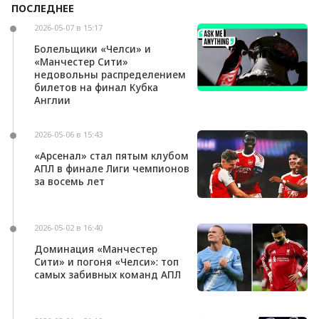
ПОСЛЕДНЕЕ
Андони Ираола может возглавить «Кристал
Пэлас»
2026-05-07 в 15:17
Болельщики «Челси» и
«Манчестер Сити»
недовольны распределением
билетов на финал Кубка
Англии
2026-05-06 в 15:43
«Арсенал» стал пятым клубом
АПЛ в финале Лиги чемпионов
за восемь лет
2026-05-02 в 16:40
Доминация «Манчестер
Сити» и погоня «Челси»: топ
самых забивных команд АПЛ