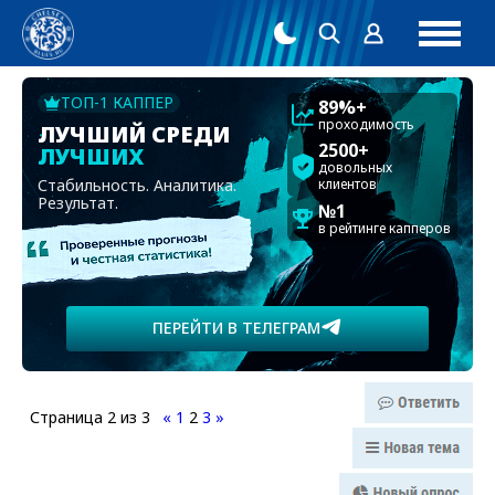
ТОП-1 КАППЕР
89%+
проходимость
ЛУЧШИЙ СРЕДИ
2500+
ЛУЧШИХ
довольных
Стабильность. Аналитика.
клиентов
Результат.
№1
в рейтинге капперов
ПЕРЕЙТИ В ТЕЛЕГРАМ
Страница
2
из
3
«
1
2
3
»