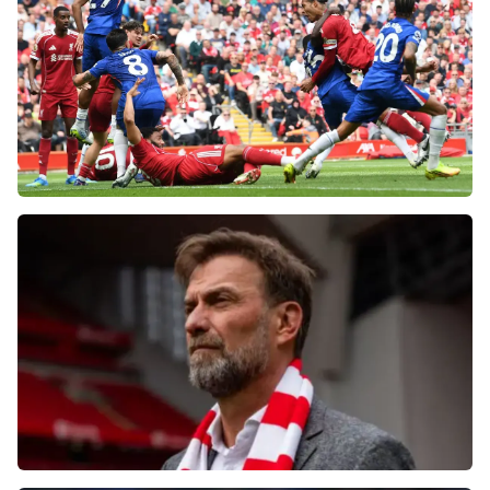
после ничьей на «Энфилде»
Фанаты «Ливерпуля» шокированы
неспособностью команды обыграть нынешний
«Челси»