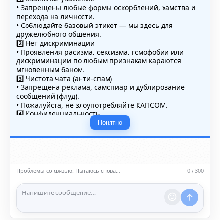
• Запрещены любые формы оскорблений, хамства и
перехода на личности.
• Соблюдайте базовый этикет — мы здесь для
дружелюбного общения.
2️⃣ Нет дискриминации
• Проявления расизма, сексизма, гомофобии или
дискриминации по любым признакам караются
мгновенным баном.
3️⃣ Чистота чата (анти-спам)
• Запрещена реклама, самопиар и дублирование
сообщений (флуд).
• Пожалуйста, не злоупотребляйте КАПСОМ.
4️⃣ Конфиденциальность
• Не публикуйте личные данные — свои или чужие
Понятно
(телефоны, адреса, документы).
5️⃣ Уместность контента
• Обсуждайте темы, соответствующие тематике чата.
• Запрещён шок-контент, материалы 18+ и призывы к
насилию.
Проблемы со связью. Пытаюсь снова…
0 / 300
ℹ️ Модераторы и администраторы вправе удалять
сообщения и ограничивать доступ к чату при
нарушении правил.