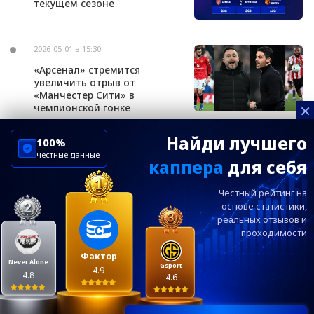
текущем сезоне
2026-05-01 в 15:30
«Арсенал» стремится
увеличить отрыв от
«Манчестер Сити» в
×
чемпионской гонке
Найди лучшего
100%
честные данные
каппера
для себя
ChelseaBluesRu
ФК Челси
Честный рейтинг на
Посетителям
Информация
основе статистики,
реальных
отзывов и
проходимости
Ежевечерний дайджест главных новостей от
редакции ChelseaBlues.ru — подписывайтесь!
Фактор
Never Alone
Gsport
4.9
4.8
4.6