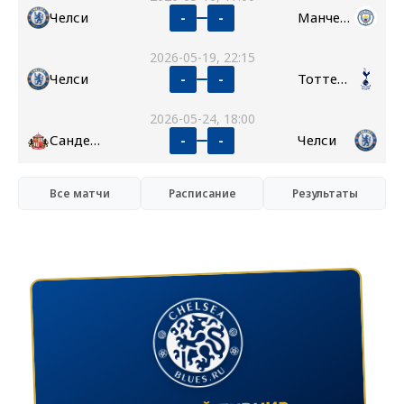
Челси
Манчестер Сити
-
-
2026-05-19, 22:15
Челси
Тоттенхэм
-
-
2026-05-24, 18:00
Сандерленд
Челси
-
-
Все матчи
Расписание
Результаты