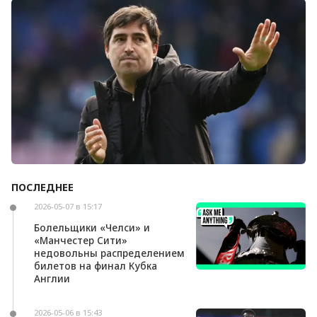
Болельщики «Ливерпуля» освистали команду
после ничьей с «Челси»
ПОСЛЕДНЕЕ
Андони Ираола может возглавить «Кристал
Пэлас»
2026-05-07 в 15:17
Болельщики «Челси» и
«Манчестер Сити»
недовольны распределением
билетов на финал Кубка
Англии
2026-05-06 в 15:43