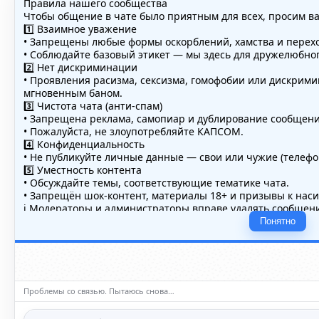
Правила нашего сообщества
Чтобы общение в чате было приятным для всех, просим в
1️⃣ Взаимное уважение
• Запрещены любые формы оскорблений, хамства и перехо
• Соблюдайте базовый этикет — мы здесь для дружелюбно
2️⃣ Нет дискриминации
• Проявления расизма, сексизма, гомофобии или дискрим
мгновенным баном.
3️⃣ Чистота чата (анти-спам)
• Запрещена реклама, самопиар и дублирование сообщений
• Пожалуйста, не злоупотребляйте КАПСОМ.
4️⃣ Конфиденциальность
• Не публикуйте личные данные — свои или чужие (телефон
5️⃣ Уместность контента
• Обсуждайте темы, соответствующие тематике чата.
• Запрещён шок-контент, материалы 18+ и призывы к нас
ℹ️ Модераторы и администраторы вправе удалять сообщени
нарушении правил.
Понятно
Проблемы со связью. Пытаюсь снова…