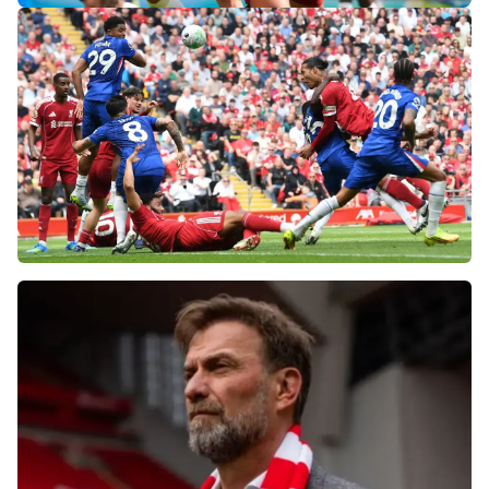
«Слот не тот человек»: болельщики
«Ливерпуля» и «Челси» разнесли тренеров
после ничьей на «Энфилде»
Фанаты «Ливерпуля» шокированы
неспособностью команды обыграть нынешний
«Челси»