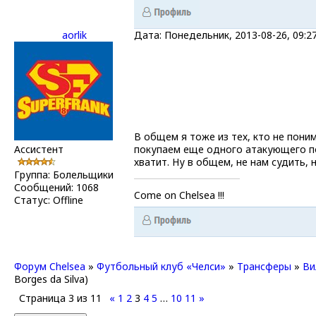
aorlik
Дата: Понедельник, 2013-08-26, 09:
В общем я тоже из тех, кто не пони
Ассистент
покупаем еще одного атакующего пол
хватит. Ну в общем, не нам судить, 
Группа: Болельщики
Сообщений:
1068
Come on Chelsea !!!
Статус:
Offline
Форум Chelsea
»
Футбольный клуб «Челси»
»
Трансферы
»
Ви
Borges da Silva)
Страница
3
из
11
«
1
2
3
4
5
…
10
11
»