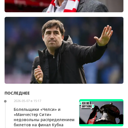
Болельщики «Ливерпуля» освистали команду
после ничьей с «Челси»
ПОСЛЕДНЕЕ
Андони Ираола может возглавить «Кристал
Пэлас»
2026-05-07 в 15:17
Болельщики «Челси» и
«Манчестер Сити»
недовольны распределением
билетов на финал Кубка