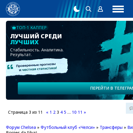
ТОП-1 КАППЕР
ЛУЧШИЙ СРЕДИ
ЛУЧШИХ
Стабильность. Аналитика.
Результат.
ПЕРЕЙТИ В ТЕЛЕГРА
Страница
3
из
11
«
1
2
3
4
5
…
10
11
»
Форум Chelsea
»
Футбольный клуб «Челси»
»
Трансферы
»
Ви
Borges da Silva)