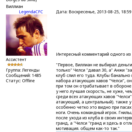
Виллиан
LegendaCFC
Дата: Воскресенье, 2013-08-25, 18:
Интересный комментарий одного из ф
Ассистент
"Первое, Виллиан не выбирал деньги"
Группа: Легенды
только" Челси "давал 30, а" Анжи "з
Сообщений:
1485
клуб слил его туда. Клубы банально 
Статус:
Offline
набора атакующих хавов "Челси", он 
при том он отрабатывает в обороне
у него лучшая скорость, не хуже, че
среди всех атакующих хавов "Челси"
атакующий, а центральный). также у 
особенно четко это видно при пасах 
ноги. Очень командный игрок. Гнильц
после ухода из клуба в своих интерв
гранд, а "Челси "гранд и здесь в от
мотивация. общем как-то так."