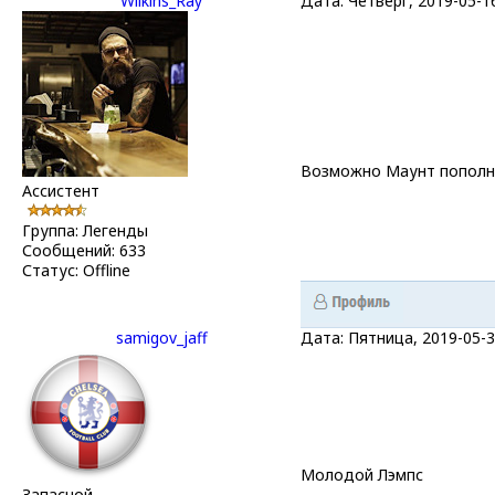
Wilkins_Ray
Дата: Четверг, 2019-05-1
Возможно Маунт пополн
Ассистент
Группа: Легенды
Сообщений:
633
Статус:
Offline
samigov_jaff
Дата: Пятница, 2019-05-
Молодой Лэмпс
Запасной