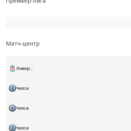
Премьер-лига
Матч-центр
Ливерпуль
Челси
Челси
Челси