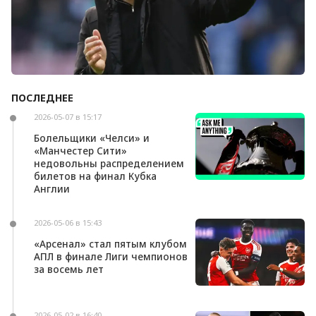
ПОСЛЕДНЕЕ
Андони Ираола может возглавить «Кристал
Пэлас»
2026-05-07 в 15:17
Болельщики «Челси» и
«Манчестер Сити»
недовольны распределением
билетов на финал Кубка
Англии
2026-05-06 в 15:43
«Арсенал» стал пятым клубом
АПЛ в финале Лиги чемпионов
за восемь лет
2026-05-02 в 16:40