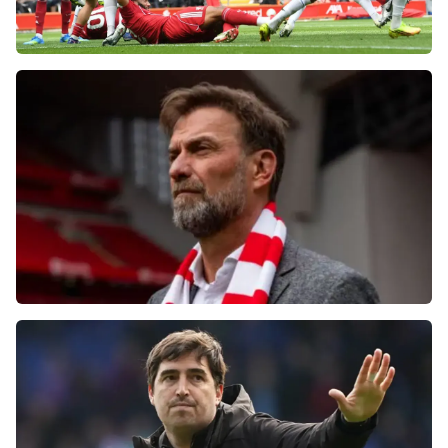
Фанаты «Ливерпуля» шокированы
неспособностью команды обыграть нынешний
«Челси»
Болельщики «Ливерпуля» освистали команду
после ничьей с «Челси»