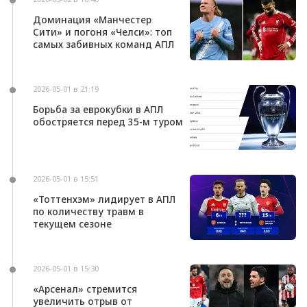
Доминация «Манчестер
Сити» и погоня «Челси»: топ
самых забивных команд АПЛ
2026-05-01 в 21:19
Борьба за еврокубки в АПЛ
обостряется перед 35-м туром
2026-05-01 в 15:51
«Тоттенхэм» лидирует в АПЛ
по количеству травм в
текущем сезоне
2026-05-01 в 15:30
«Арсенал» стремится
увеличить отрыв от