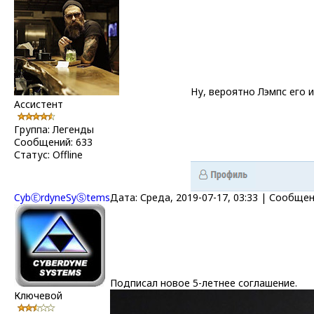
Ну, вероятно Лэмпс его и
Ассистент
Группа: Легенды
Сообщений:
633
Статус:
Offline
CybⒺrdyneSyⓈtems
Дата: Среда, 2019-07-17, 03:33 | Сообще
Подписал новое 5-летнее соглашение.
Ключевой