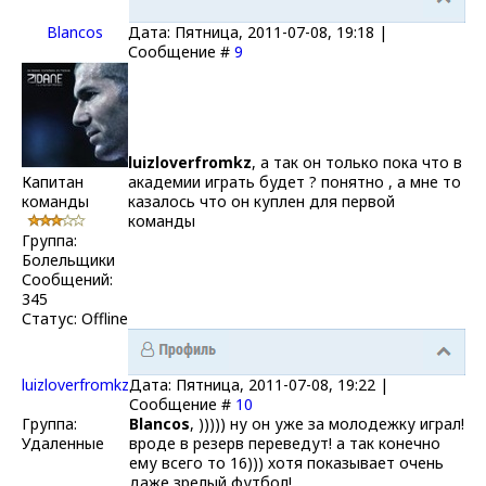
Blancos
Дата: Пятница, 2011-07-08, 19:18 |
Сообщение #
9
luizloverfromkz
, а так он только пока что в
Капитан
академии играть будет ? понятно , а мне то
команды
казалось что он куплен для первой
команды
Группа:
Болельщики
Сообщений:
345
Статус:
Offline
luizloverfromkz
Дата: Пятница, 2011-07-08, 19:22 |
Сообщение #
10
Группа:
Blancos
, ))))) ну он уже за молодежку играл!
Удаленные
вроде в резерв переведут! а так конечно
ему всего то 16))) хотя показывает очень
даже зрелый футбол!