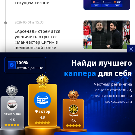
текущем сезоне
2026-05-01 в 15:30
«Арсенал» стремится
увеличить отрыв от
«Манчестер Сити» в
×
чемпионской гонке
Найди лучшего
100%
честные данные
каппера
для себя
ChelseaBluesRu
ФК Челси
Честный рейтинг на
Посетителям
Информация
основе статистики,
реальных
отзывов и
проходимости
Ежевечерний дайджест главных новостей от
редакции ChelseaBlues.ru — подписывайтесь!
Фактор
Never Alone
Gsport
4.9
4.8
4.6