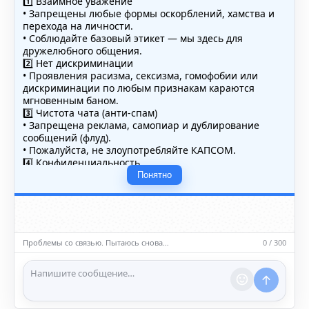
1️⃣ Взаимное уважение
• Запрещены любые формы оскорблений, хамства и
перехода на личности.
• Соблюдайте базовый этикет — мы здесь для
дружелюбного общения.
2️⃣ Нет дискриминации
• Проявления расизма, сексизма, гомофобии или
дискриминации по любым признакам караются
мгновенным баном.
3️⃣ Чистота чата (анти-спам)
• Запрещена реклама, самопиар и дублирование
сообщений (флуд).
• Пожалуйста, не злоупотребляйте КАПСОМ.
4️⃣ Конфиденциальность
• Не публикуйте личные данные — свои или чужие
Понятно
(телефоны, адреса, документы).
5️⃣ Уместность контента
• Обсуждайте темы, соответствующие тематике чата.
• Запрещён шок-контент, материалы 18+ и призывы к
насилию.
Проблемы со связью. Пытаюсь снова…
0 / 300
ℹ️ Модераторы и администраторы вправе удалять
сообщения и ограничивать доступ к чату при
нарушении правил.