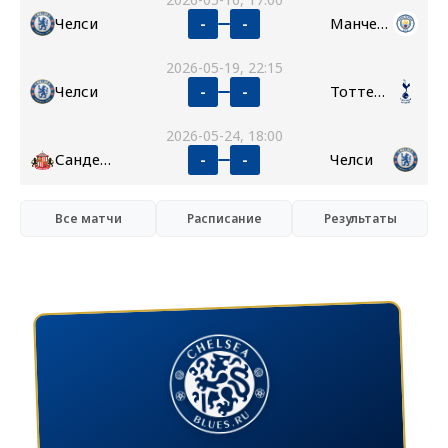
Челси
Манчестер Сити
-
-
2026-05-19, 22:15
Челси
Тоттенхэм
-
-
2026-05-24, 18:00
Сандерленд
Челси
-
-
Все матчи
Расписание
Результаты