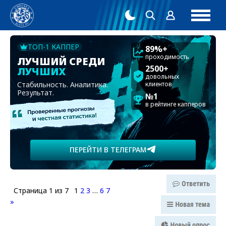
ТОП-1 КАППЕР
89%+
проходимость
ЛУЧШИЙ СРЕДИ
2500+
ЛУЧШИХ
довольных
Стабильность. Аналитика.
клиентов
Результат.
№1
в рейтинге капперов
ПЕРЕЙТИ В ТЕЛЕГРАМ
Страница
1
из
7
1
2
3
…
6
7
»