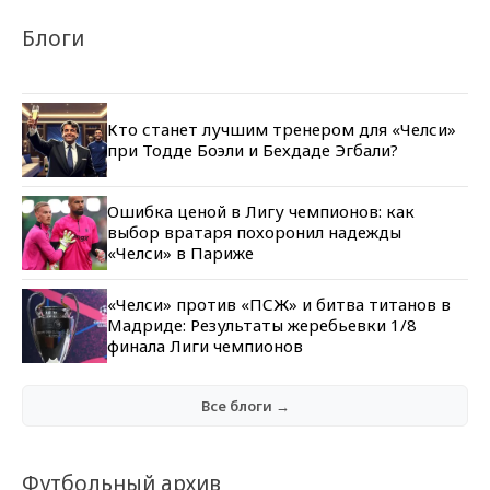
Блоги
Кто станет лучшим тренером для «Челси»
при Тодде Боэли и Бехдаде Эгбали?
Ошибка ценой в Лигу чемпионов: как
выбор вратаря похоронил надежды
«Челси» в Париже
«Челси» против «ПСЖ» и битва титанов в
Мадриде: Результаты жеребьевки 1/8
финала Лиги чемпионов
Все блоги →
Футбольный архив