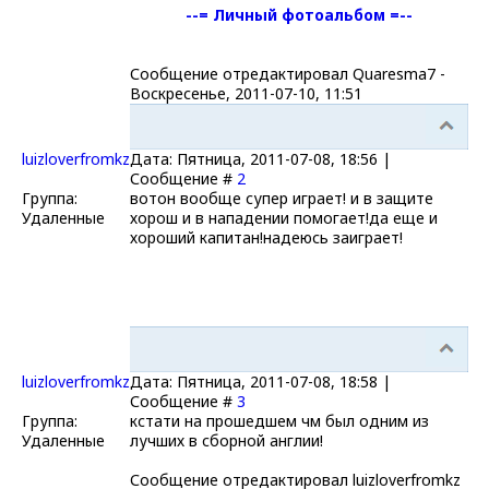
--= Личный фотоальбом =--
Сообщение отредактировал
Quaresma7
-
Воскресенье, 2011-07-10, 11:51
luizloverfromkz
Дата: Пятница, 2011-07-08, 18:56 |
Сообщение #
2
Группа:
вотон вообще супер играет! и в защите
Удаленные
хорош и в нападении помогает!да еще и
хороший капитан!надеюсь заиграет!
luizloverfromkz
Дата: Пятница, 2011-07-08, 18:58 |
Сообщение #
3
Группа:
кстати на прошедшем чм был одним из
Удаленные
лучших в сборной англии!
Сообщение отредактировал
luizloverfromkz