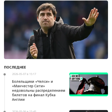
Болельщики «Ливерпуля» освистали команду
после ничьей с «Челси»
ПОСЛЕДНЕЕ
Андони Ираола может возглавить «Кристал
Пэлас»
2026-05-07 в 15:17
Болельщики «Челси» и
«Манчестер Сити»
недовольны распределением
билетов на финал Кубка
Англии
2026-05-06 в 15:43