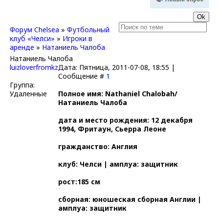
Форум Chelsea
»
Футбольный
клуб «Челси»
»
Игроки в
аренде
»
Натаниель Чалоба
Натаниель Чалоба
luizloverfromkz
Дата: Пятница, 2011-07-08, 18:55 |
Сообщение #
1
Группа:
Удаленные
Полное имя: Nathaniel Chalobah/
Натаниель Чалоба
дата и место рождения: 12 декабря
1994, Фритаун, Сьерра Леоне
гражданство: Англия
клуб: Челси | амплуа: защитник
рост:185 см
сборная: юношеская сборная Англии |
амплуа: защитник