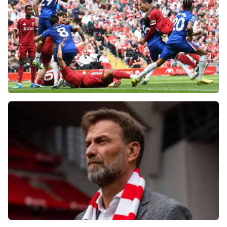
«Ливерпуля» и «Челси» разнесли тренеров
после ничьей на «Энфилде»
Фанаты «Ливерпуля» шокированы
неспособностью команды обыграть нынешний
«Челси»