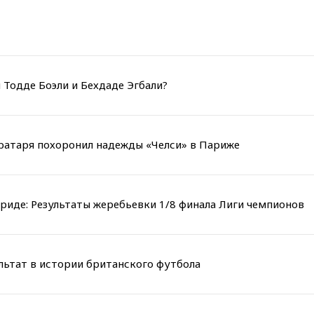
 Тодде Боэли и Бехдаде Эгбали?
вратаря похоронил надежды «Челси» в Париже
риде: Результаты жеребьевки 1/8 финала Лиги чемпионов
льтат в истории британского футбола