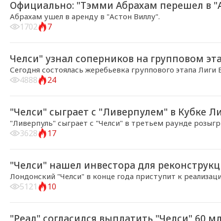
Официально: "Тэмми Абрахам перешел в "
Абрахам ушел в аренду в "Астон Виллу".
1702
7
2018-08-31, 14:59
Челси" узнал соперников на групповом эт
Сегодня состоялась жеребьевка группового этапа Лиги Ев
4888
24
2018-08-30, 21:46
"Челси" сыграет с "Ливерпулем" в Кубке Л
"Ливерпуль" сыграет с "Челси" в третьем раунде розыг
3628
17
2018-08-29, 15:24
"Челси" нашел инвестора для реконструк
Лондонский "Челси" в конце года приступит к реализац
5121
10
2018-08-28, 18:39
"Реал" согласился выплатить "Челси" 60 мл