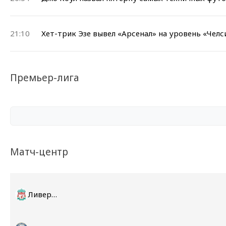
21:10
Хет-трик Эзе вывел «Арсенал» на уровень «Челс
Премьер-лига
Матч-центр
Ливерпуль