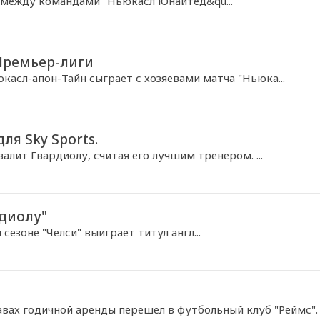
 между командами "Ньюкасл Юнайтед&qu...
 Премьер-лиги
касл-апон-Тайн сыграет с хозяевами матча "Ньюка...
я Sky Sports.
алит Гвардиолу, считая его лучшим тренером. ...
рдиолу"
езоне "Челси" выиграет титул англ...
авах годичной аренды перешел в футбольный клуб "Реймс".