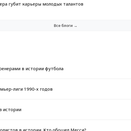
мера губит карьеры молодых талантов
Все блоги →
ренерами в истории футбола
емьер-лиги 1990-х годов
в истории
олистов в истории. Кто обошел Месси?