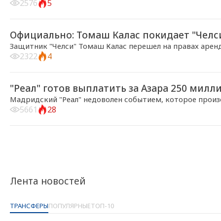
2576
5
2018-08-23, 16:10
Официально: Томаш Калас покидает "Челс
Защитник "Челси" Томаш Калас перешел на правах аренд
2322
4
2018-08-21, 19:43
"Реал" готов выплатить за Азара 250 милл
Мадридский "Реал" недоволен событием, которое произо
5661
28
Лента новостей
ТРАНСФЕРЫ
ПОПУЛЯРНЫЕ
ТОП-10