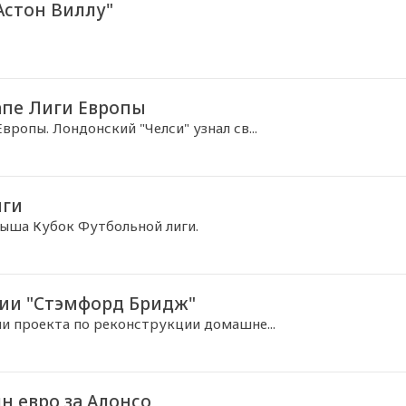
Астон Виллу"
апе Лиги Европы
ропы. Лондонский "Челси" узнал св...
иги
рыша Кубок Футбольной лиги.
ции "Стэмфорд Бридж"
ии проекта по реконструкции домашне...
н евро за Алонсо