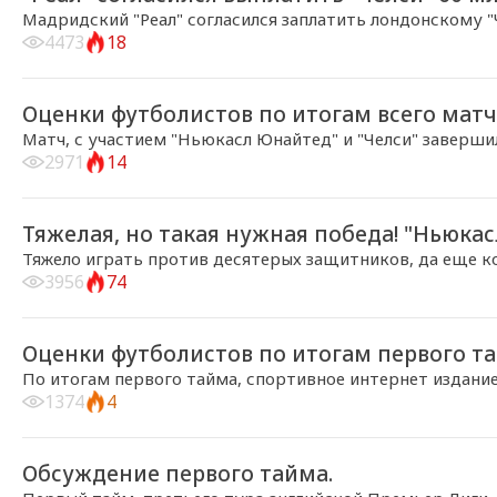
Мадридский "Реал" согласился заплатить лондонскому "Ч
4473
18
2018-08-26, 19:57
Оценки футболистов по итогам всего матч
Матч, с участием "Ньюкасл Юнайтед" и "Челси" завершилс
2971
14
2018-08-26, 19:52
Тяжелая, но такая нужная победа! "Ньюкасл 
Тяжело играть против десятерых защитников, да еще ко
3956
74
2018-08-26, 18:50
Оценки футболистов по итогам первого та
По итогам первого тайма, спортивное интернет издание
1374
4
2018-08-26, 18:46
Обсуждение первого тайма.