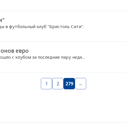
и"
ы в футбольный клуб "Бристоль Сити".
ионов евро
шло с клубом за последние пару неде...
1
2
279
→