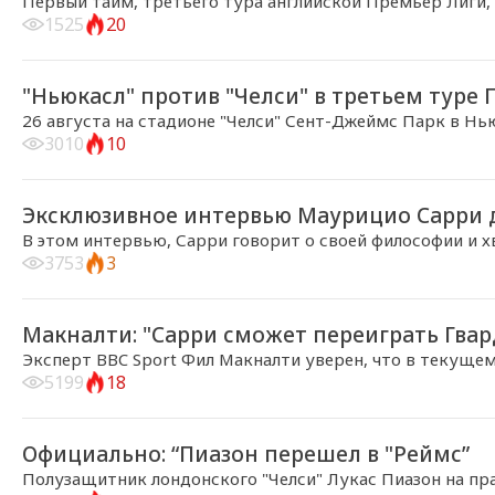
Первый тайм, третьего тура английской Премьер Лиги,
1525
20
2018-08-25, 16:10
"Ньюкасл" против "Челси" в третьем туре
26 августа на стадионе "Челси" Сент-Джеймс Парк в Нью
3010
10
2018-08-25, 14:54
Эксклюзивное интервью Маурицио Сарри дл
В этом интервью, Сарри говорит о своей философии и хв
3753
3
2018-08-23, 22:47
Макналти: "Сарри сможет переиграть Гва
Эксперт BBC Sport Фил Макналти уверен, что в текущем с
5199
18
2018-08-23, 16:18
Официально: “Пиазон перешел в "Реймс”
Полузащитник лондонского "Челси" Лукас Пиазон на пр