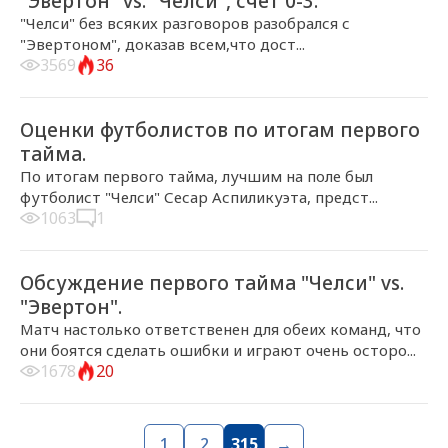
"Эвертон" vs. "Челси", счет 0-3.
"Челси" без всяких разговоров разобрался с
"Эвертоном", доказав всем,что дост...
3569
36
2017-04-30, 16:57
ГЛАВНЫЕ НОВОСТИ
Оценки футболистов по итогам первого
тайма.
По итогам первого тайма, лучшим на поле был
футболист "Челси" Сесар Аспиликуэта, предст...
1063
1
2017-04-30, 16:52
ГЛАВНЫЕ НОВОСТИ
Обсуждение первого тайма "Челси" vs.
"Эвертон".
Матч настолько ответственен для обеих команд, что
они боятся сделать ошибки и играют очень осторо...
1678
20
1
2
315
→