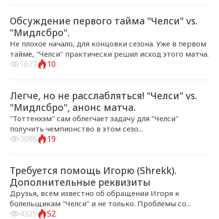
2017-05-08, 22:46
ГЛАВНЫЕ НОВОСТИ
Обсуждение первого тайма "Челси" vs.
"Мидлсбро".
Не плохое начало, для концовки сезона. Уже в первом
тайме, "Челси" практически решил исход этого матча.
1677
10
2017-05-08, 07:00
ГЛАВНЫЕ НОВОСТИ
Легче, но не расслабляться! "Челси" vs.
"Мидлсбро", анонс матча.
"Тоттенхэм" сам облегчает задачу для "Челси"
получить чемпионство в этом сезо...
3086
19
2017-05-04, 20:27
ГЛАВНЫЕ НОВОСТИ
Требуется помощь Игорю (Shrekk).
Дополнительные реквизиты
Друзья, всем известно об обращении Игоря к
болельщикам "Челси" и не только. Проблемы со...
4329
52