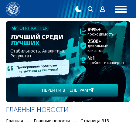
ТОП-1 КАППЕР
89%+
проходимость
ЛУЧШИЙ СРЕДИ
2500+
ЛУЧШИХ
довольных
Стабильность. Аналитика.
клиентов
Результат.
№1
в рейтинге капперов
ПЕРЕЙТИ В ТЕЛЕГРАМ
ГЛАВНЫЕ НОВОСТИ
Главная
Главные новости
Страница 315
2017-05-08, 23:56
ГЛАВНЫЕ НОВОСТИ