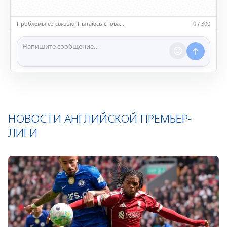
• Обсуждайте темы, соответствующие тематике чата.
• Запрещён шок-контент, материалы 18+ и призывы к
насилию.
Проблемы со связью. Пытаюсь снова…
0 / 300
ℹ️ Модераторы и администраторы вправе удалять
сообщения и ограничивать доступ к чату при
нарушении правил.
НОВОСТИ АНГЛИЙСКОЙ ПРЕМЬЕР-
ЛИГИ