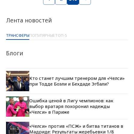
Лента новостей
ТРАНСФЕРЫ
ПОПУЛЯРНЫЕ
ТОП-5
Блоги
Кто станет лучшим тренером для «Челси»
при Тодде Боэли и Бехдаде Эгбали?
Ошибка ценой в Лигу чемпионов: как
выбор вратаря похоронил надежды
«Челси» в Париже
«Челси» против «ПСЖ» и битва титанов в
Мадриде: Результаты жеребьевки 1/8