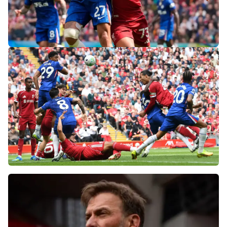
«Слот не тот человек»: болельщики
«Ливерпуля» и «Челси» разнесли тренеров
после ничьей на «Энфилде»
Фанаты «Ливерпуля» шокированы
неспособностью команды обыграть нынешний
«Челси»