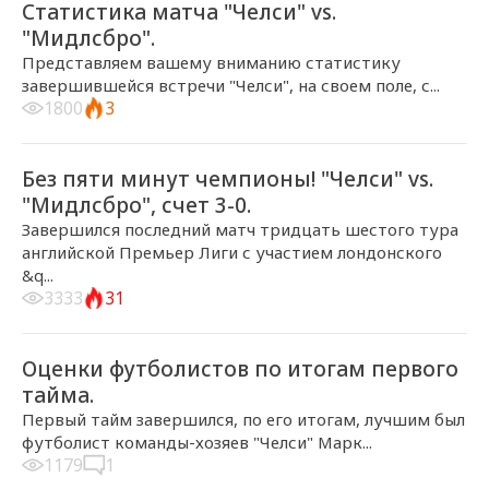
Статистика матча "Челси" vs.
"Мидлсбро".
Представляем вашему вниманию статистику
завершившейся встречи "Челси", на своем поле, с...
1800
3
2017-05-08, 23:49
ГЛАВНЫЕ НОВОСТИ
Без пяти минут чемпионы! "Челси" vs.
"Мидлсбро", счет 3-0.
Завершился последний матч тридцать шестого тура
английской Премьер Лиги с участием лондонского
&q...
3333
31
2017-05-08, 22:50
ГЛАВНЫЕ НОВОСТИ
Оценки футболистов по итогам первого
тайма.
Первый тайм завершился, по его итогам, лучшим был
футболист команды-хозяев "Челси" Марк...
1179
1