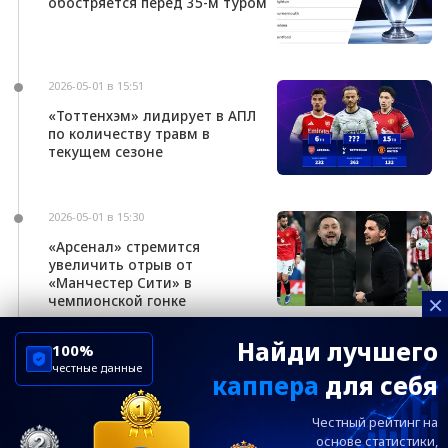
обостряется перед 35-м туром
2026-05-01 в 15:51
«Тоттенхэм» лидирует в АПЛ
по количеству травм в
текущем сезоне
2026-05-01 в 15:30
«Арсенал» стремится
увеличить отрыв от
«Манчестер Сити» в
×
чемпионской гонке
Найди лучшего
100%
честные данные
каппера
для себя
ChelseaBluesRu
ФК Челси
Честный рейтинг на
Посетителям
Информация
основе статистики,