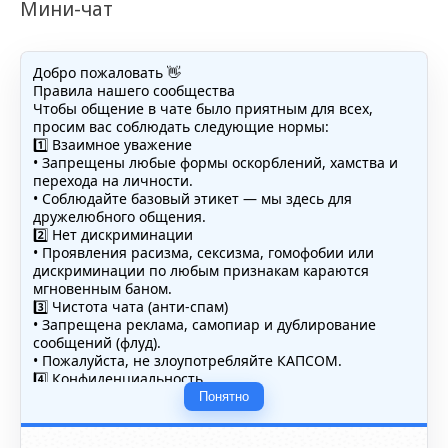
Мини-чат
Добро пожаловать 👋
Правила нашего сообщества
Чтобы общение в чате было приятным для всех,
просим вас соблюдать следующие нормы:
1️⃣ Взаимное уважение
• Запрещены любые формы оскорблений, хамства и
перехода на личности.
• Соблюдайте базовый этикет — мы здесь для
дружелюбного общения.
2️⃣ Нет дискриминации
• Проявления расизма, сексизма, гомофобии или
дискриминации по любым признакам караются
мгновенным баном.
3️⃣ Чистота чата (анти-спам)
• Запрещена реклама, самопиар и дублирование
сообщений (флуд).
• Пожалуйста, не злоупотребляйте КАПСОМ.
4️⃣ Конфиденциальность
• Не публикуйте личные данные — свои или чужие
Понятно
(телефоны, адреса, документы).
5️⃣ Уместность контента