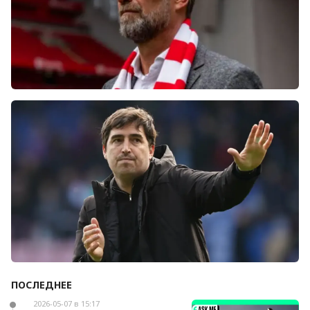
Болельщики «Ливерпуля» освистали команду
после ничьей с «Челси»
ПОСЛЕДНЕЕ
Андони Ираола может возглавить «Кристал
Пэлас»
2026-05-07 в 15:17