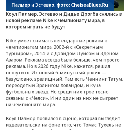
Палмер и Эстевао, фото: ChelseaBlues.Ru
Коул Палмер, Эстевао и Дидье Дрогба снялись в
новой рекламе Nike к чемпионату мира, в
котором играть не будут
Nike умеет снимать легендарные ролики к
чемпионатам мира. 2002-й с «Секретным
турниром», 2014-й с Дэвидом Луисом и Эденом
Азаром. Реклама всегда была больше, чем просто
реклама. Но в 2026 году Nike, кажется, решил
пошутить. Их новый 6-минутный ролик —
безусловно, зрелищный. Там есть Ченнинг Татум,
переодетый Эрлингом Холандом, и куча
футбольных звёзд. Но среди них трое тесно
связаны с «Челси». И ни один из них не сыграет
на чемпионате мира.
Коул Палмер появился в сцене, которая выглядит
издевательски на фоне того, что Томас Тухель не