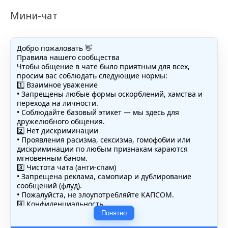
Мини-чат
Добро пожаловать 👋
Правила нашего сообщества
Чтобы общение в чате было приятным для всех,
просим вас соблюдать следующие нормы:
1️⃣ Взаимное уважение
• Запрещены любые формы оскорблений, хамства и
перехода на личности.
• Соблюдайте базовый этикет — мы здесь для
дружелюбного общения.
2️⃣ Нет дискриминации
• Проявления расизма, сексизма, гомофобии или
дискриминации по любым признакам караются
мгновенным баном.
3️⃣ Чистота чата (анти-спам)
• Запрещена реклама, самопиар и дублирование
сообщений (флуд).
• Пожалуйста, не злоупотребляйте КАПСОМ.
4️⃣ Конфиденциальность
• Не публикуйте личные данные — свои или чужие
Понятно
(телефоны, адреса, документы).