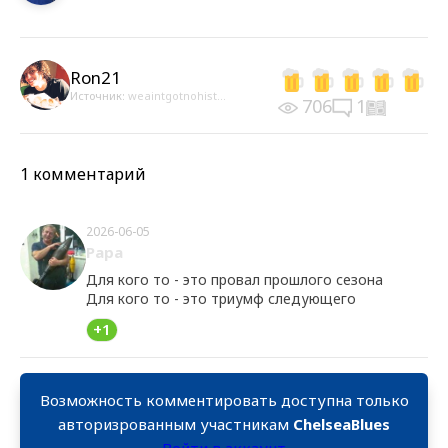
Ron21
Источник:
weaintgotnohist...
706
1
1 комментарий
2026-06-05
Papa
Для кого то - это провал прошлого сезона
Для кого то - это триумф следующего
+1
Возможность комментировать доступна только
авторизрованным участникам
ChelseaBlues
Войти в аккаунт